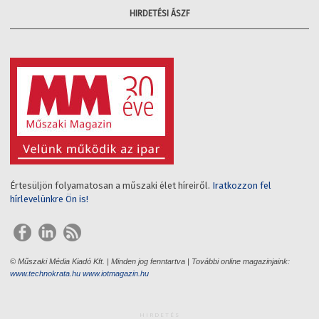
HIRDETÉSI ÁSZF
Értesüljön folyamatosan a műszaki élet híreiről.
Iratkozzon fel
hírlevelünkre Ön is!
© Műszaki Média Kiadó Kft. | Minden jog fenntartva | További online magazinjaink:
www.technokrata.hu
www.iotmagazin.hu
HIRDETÉS