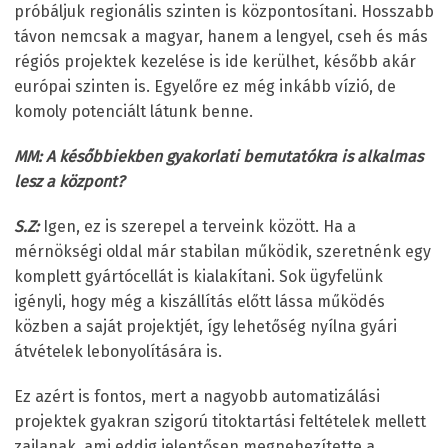
próbáljuk regionális szinten is központosítani. Hosszabb
távon nemcsak a magyar, hanem a lengyel, cseh és más
régiós projektek kezelése is ide kerülhet, később akár
európai szinten is. Egyelőre ez még inkább vízió, de
komoly potenciált látunk benne.
MM: A későbbiekben gyakorlati bemutatókra is alkalmas
lesz a központ?
S.Z:
Igen, ez is szerepel a terveink között. Ha a
mérnökségi oldal már stabilan működik, szeretnénk egy
komplett gyártócellát is kialakítani. Sok ügyfelünk
igényli, hogy még a kiszállítás előtt lássa működés
közben a saját projektjét, így lehetőség nyílna gyári
átvételek lebonyolítására is.
Ez azért is fontos, mert a nagyobb automatizálási
projektek gyakran szigorú titoktartási feltételek mellett
zajlanak, ami eddig jelentősen megnehezítette a