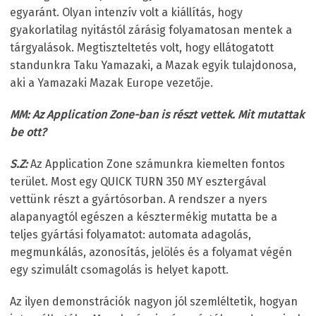
egyaránt. Olyan intenzív volt a kiállítás, hogy
gyakorlatilag nyitástól zárásig folyamatosan mentek a
tárgyalások. Megtiszteltetés volt, hogy ellátogatott
standunkra Taku Yamazaki, a Mazak egyik tulajdonosa,
aki a Yamazaki Mazak Europe vezetője.
MM: Az Application Zone-ban is részt vettek. Mit mutattak
be ott?
S.Z:
Az Application Zone számunkra kiemelten fontos
terület. Most egy QUICK TURN 350 MY esztergával
vettünk részt a gyártósorban. A rendszer a nyers
alapanyagtól egészen a késztermékig mutatta be a
teljes gyártási folyamatot: automata adagolás,
megmunkálás, azonosítás, jelölés és a folyamat végén
egy szimulált csomagolás is helyet kapott.
Az ilyen demonstrációk nagyon jól szemléltetik, hogyan