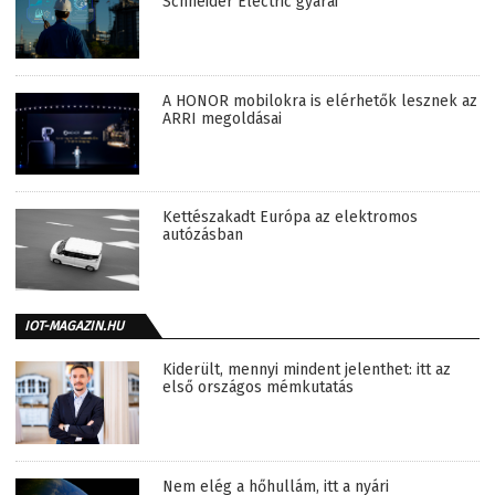
Schneider Electric gyárai
A HONOR mobilokra is elérhetők lesznek az
ARRI megoldásai
Kettészakadt Európa az elektromos
autózásban
IOT-MAGAZIN.HU
Kiderült, mennyi mindent jelenthet: itt az
első országos mémkutatás
Nem elég a hőhullám, itt a nyári