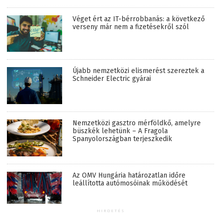
Véget ért az IT-bérrobbanás: a következő
verseny már nem a fizetésekről szól
Újabb nemzetközi elismerést szereztek a
Schneider Electric gyárai
Nemzetközi gasztro mérföldkő, amelyre
büszkék lehetünk – A Fragola
Spanyolországban terjeszkedik
Az OMV Hungária határozatlan időre
leállította autómosóinak működését
HIRDETÉS