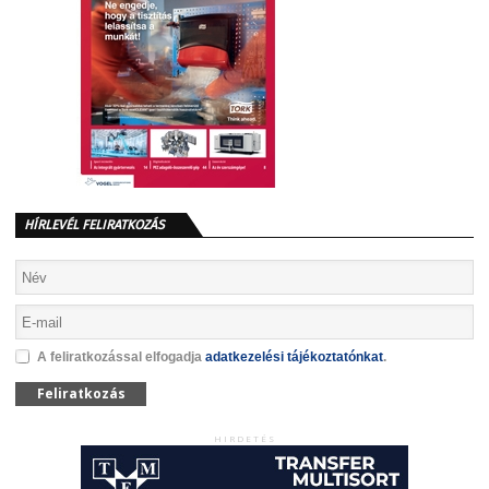
HÍRLEVÉL FELIRATKOZÁS
A feliratkozással elfogadja
adatkezelési tájékoztatónkat
.
Feliratkozás
HIRDETÉS