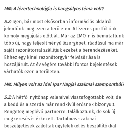
MM: A lézertechnológia is hangsúlyos téma volt?
S.Z:
Igen, bár most elsősorban információs oldalról
jelentünk meg ezen a területen. A lézeres portfóliónk
komoly megújulás előtt áll. Már az EMO-n is bemutattunk
több új, nagy teljesítményű lézergépet, ráadásul ma már
saját rezonátorral szállítjuk ezeket a berendezéseket.
Ehhez egy kínai rezonátorgyár felvásárlása is
hozzájárult. Az év végére további fontos bejelentések
várhatók ezen a területen.
MM: Milyen volt az idei Ipar Napjai szakmai szempontból?
S.Z:
A hétfői nyitónap valamivel visszafogottabb volt, de
a kedd és a szerda már rendkívül erősnek bizonyult.
Rengeteg meglévő partnerrel találkoztunk, de sok új
megkeresés is érkezett. Tartalmas szakmai
beszélgetések zajlottak ügyfelekkel és beszállítókkal