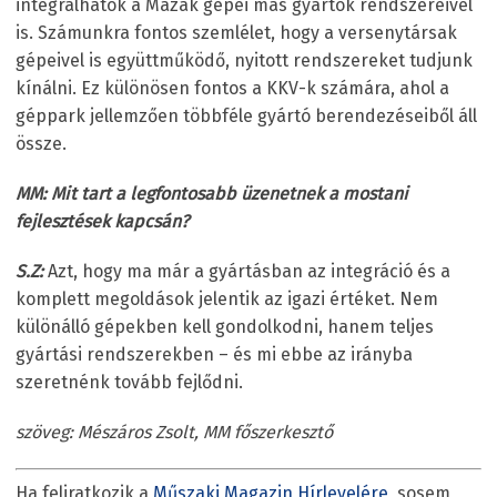
integrálhatók a Mazak gépei más gyártók rendszereivel
is. Számunkra fontos szemlélet, hogy a versenytársak
gépeivel is együttműködő, nyitott rendszereket tudjunk
kínálni. Ez különösen fontos a KKV-k számára, ahol a
géppark jellemzően többféle gyártó berendezéseiből áll
össze.
MM: Mit tart a legfontosabb üzenetnek a mostani
fejlesztések kapcsán?
S.Z:
Azt, hogy ma már a gyártásban az integráció és a
komplett megoldások jelentik az igazi értéket. Nem
különálló gépekben kell gondolkodni, hanem teljes
gyártási rendszerekben – és mi ebbe az irányba
szeretnénk tovább fejlődni.
szöveg: Mészáros Zsolt, MM főszerkesztő
Ha feliratkozik a
Műszaki Magazin Hírlevelére
, sosem