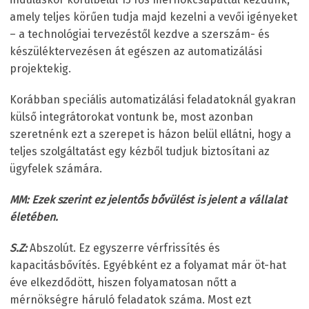
amely teljes körűen tudja majd kezelni a vevői igényeket
– a technológiai tervezéstől kezdve a szerszám- és
készüléktervezésen át egészen az automatizálási
projektekig.
Korábban speciális automatizálási feladatoknál gyakran
külső integrátorokat vontunk be, most azonban
szeretnénk ezt a szerepet is házon belül ellátni, hogy a
teljes szolgáltatást egy kézből tudjuk biztosítani az
ügyfelek számára.
MM: Ezek szerint ez jelentős bővülést is jelent a vállalat
életében.
S.Z:
Abszolút. Ez egyszerre vérfrissítés és
kapacitásbővítés. Egyébként ez a folyamat már öt-hat
éve elkezdődött, hiszen folyamatosan nőtt a
mérnökségre háruló feladatok száma. Most ezt