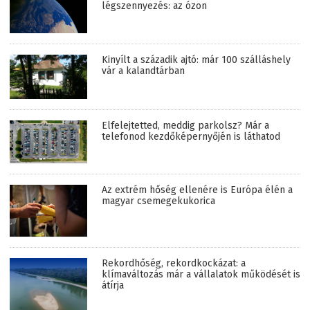
légszennyezés: az ózon
Kinyílt a századik ajtó: már 100 szálláshely
vár a kalandtárban
Elfelejtetted, meddig parkolsz? Már a
telefonod kezdőképernyőjén is láthatod
Az extrém hőség ellenére is Európa élén a
magyar csemegekukorica
Rekordhőség, rekordkockázat: a
klímaváltozás már a vállalatok működését is
átírja