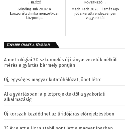
← ELŐZŐ
KÖVETKEZŐ →
GrindingHub 2026: a
Mach-Tech 2026 – ismét egy
köszörűtechnika nemzetközi
jól sikerült rendezvényen
központja
vagyunk túl
TOVÁBBI CIKKEK A TÉMÁBAN
A metrológiai 3D szkennelés új iránya: vezeték nélküli
mérés a gyártás bármely pontján
Új, egységes magyar kutatóhálózat jöhet létre
AI a gyártásban: a pilotprojektektől a gyakorlati
alkalmazásig
Új korszak kezdődhet az űridőjárás előrejelzésében
25 év alatt a Horn stabil pont lett a magyar iparban