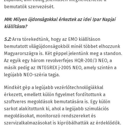
bemutatók szervezését.
MM: Milyen újdonságokkal érkeztek az idei Ipar Napjai
kiállításra?
S.Z:
Arra törekedtünk, hogy az EMO kiállításon
bemutatott világújdonságokból minél többet elhozzunk
Magyarországra is. Két géppel jelentünk meg a standon.
Az egyik egy három revolverfejes HQR-200/3 NEO, a
másik pedig az INTEGREX j-200S NEO, amely szintén a
legújabb NEO-széria tagja.
Mindkét gép a legújabb vezérlőtechnológiákkal
érkezett, emellett külön figyelmet fordítottunk a
szoftveres megoldások bemutatására is. Egy külön
sarkot alakítottunk ki, ahol a legújabb szimulációs
megoldásokat, monitorozó rendszereket és
szervizalkalmazásokat is kipróbálhatták az érdeklődők.