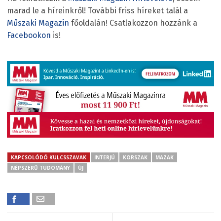
marad le a híreinkről! További friss híreket talál a
Műszaki Magazin
főoldalán! Csatlakozzon hozzánk a
Facebookon
is!
KAPCSOLÓDÓ KULCSSZAVAK
INTERJÚ
KORSZAK
MAZAK
NÉPSZERŰ TUDOMÁNY
ÚJ