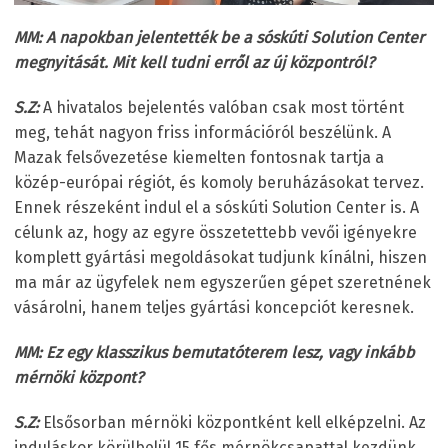
MM: A napokban jelentették be a sóskúti Solution Center
megnyitását. Mit kell tudni erről az új központról?
S.Z:
A hivatalos bejelentés valóban csak most történt
meg, tehát nagyon friss információról beszélünk. A
Mazak felsővezetése kiemelten fontosnak tartja a
közép-európai régiót, és komoly beruházásokat tervez.
Ennek részeként indul el a sóskúti Solution Center is. A
célunk az, hogy az egyre összetettebb vevői igényekre
komplett gyártási megoldásokat tudjunk kínálni, hiszen
ma már az ügyfelek nem egyszerűen gépet szeretnének
vásárolni, hanem teljes gyártási koncepciót keresnek.
MM: Ez egy klasszikus bemutatóterem lesz, vagy inkább
mérnöki központ?
S.Z:
Elsősorban mérnöki központként kell elképzelni. Az
induláskor körülbelül 15 fős mérnökcsapattal kezdünk,