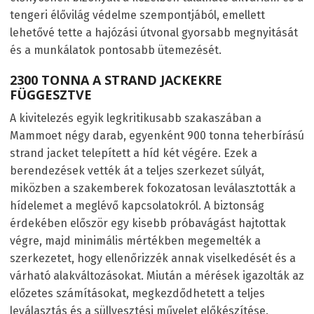
tengeri élővilág védelme szempontjából, emellett
lehetővé tette a hajózási útvonal gyorsabb megnyitását
és a munkálatok pontosabb ütemezését.
2300 TONNA A STRAND JACKEKRE
FÜGGESZTVE
A kivitelezés egyik legkritikusabb szakaszában a
Mammoet négy darab, egyenként 900 tonna teherbírású
strand jacket telepített a híd két végére. Ezek a
berendezések vették át a teljes szerkezet súlyát,
miközben a szakemberek fokozatosan leválasztották a
hídelemet a meglévő kapcsolatokról. A biztonság
érdekében először egy kisebb próbavágást hajtottak
végre, majd minimális mértékben megemelték a
szerkezetet, hogy ellenőrizzék annak viselkedését és a
várható alakváltozásokat. Miután a mérések igazolták az
előzetes számításokat, megkezdődhetett a teljes
leválasztás és a süllyesztési művelet előkészítése.