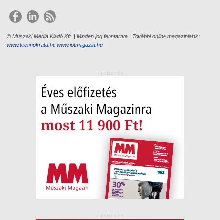
© Műszaki Média Kiadó Kft. | Minden jog fenntartva | További online magazinjaink:
www.technokrata.hu
www.iotmagazin.hu
HIRDETÉS
HIRDETÉS