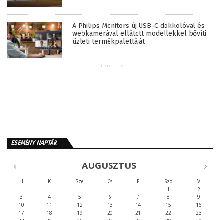
A Philips Monitors új USB-C dokkolóval és
webkamerával ellátott modellekkel bővíti
üzleti termékpalettáját
HIRDETÉS
ESEMÉNY NAPTÁR
AUGUSZTUS
H
K
Sze
Cs
P
Szo
V
1
2
3
4
5
6
7
8
9
10
11
12
13
14
15
16
17
18
19
20
21
22
23