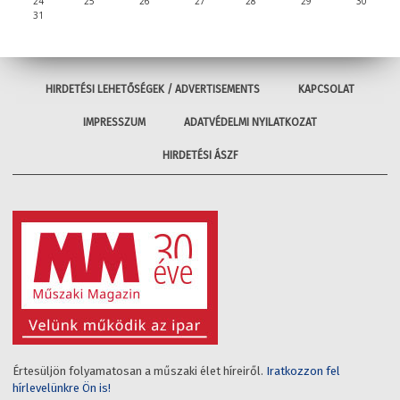
24
25
26
27
28
29
30
31
HIRDETÉSI LEHETŐSÉGEK / ADVERTISEMENTS
KAPCSOLAT
IMPRESSZUM
ADATVÉDELMI NYILATKOZAT
HIRDETÉSI ÁSZF
Értesüljön folyamatosan a műszaki élet híreiről.
Iratkozzon fel
hírlevelünkre Ön is!