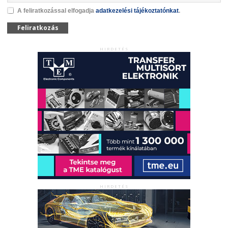
A feliratkozással elfogadja
adatkezelési tájékoztatónkat
.
Feliratkozás
HIRDETÉS
HIRDETÉS