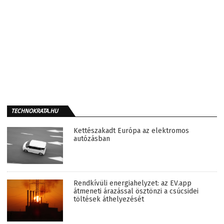
TECHNOKRATA.HU
Kettészakadt Európa az elektromos
autózásban
Rendkívüli energiahelyzet: az EV.app
átmeneti árazással ösztönzi a csúcsidei
töltések áthelyezését