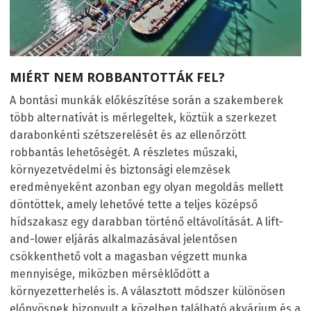
MIÉRT NEM ROBBANTOTTÁK FEL?
A bontási munkák előkészítése során a szakemberek
több alternatívát is mérlegeltek, köztük a szerkezet
darabonkénti szétszerelését és az ellenőrzött
robbantás lehetőségét. A részletes műszaki,
környezetvédelmi és biztonsági elemzések
eredményeként azonban egy olyan megoldás mellett
döntöttek, amely lehetővé tette a teljes középső
hídszakasz egy darabban történő eltávolítását. A lift-
and-lower eljárás alkalmazásával jelentősen
csökkenthető volt a magasban végzett munka
mennyisége, miközben mérséklődött a
környezetterhelés is. A választott módszer különösen
előnyösnek bizonyult a közelben található akvárium és a