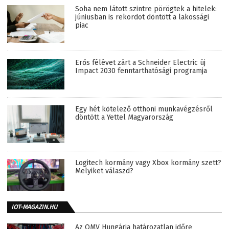
Soha nem látott szintre pörögtek a hitelek:
júniusban is rekordot döntött a lakossági
piac
Erős félévet zárt a Schneider Electric új
Impact 2030 fenntarthatósági programja
Egy hét kötelező otthoni munkavégzésről
döntött a Yettel Magyarország
Logitech kormány vagy Xbox kormány szett?
Melyiket válaszd?
IOT-MAGAZIN.HU
Az OMV Hungária határozatlan időre