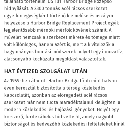
található történelmi US 181 Harbor Bridge középső
hídnyílását. A 2300 tonnás acél rácsos szerkezet
egyetlen egységként történő kiemelése és uszályra
helyezése a Harbor Bridge Replacement Project egyik
legjelentősebb mérnöki mérföldkövének számít. A
művelet nemcsak a szerkezet mérete és tömege miatt
volt különleges, hanem azért is, mert a kivitelezők a
hagyományos bontási módszerek helyett egy innovatív,
alacsonyabb kockázatú megoldást választottak.
HAT ÉVTIZED SZOLGÁLAT UTÁN
Az 1959-ben átadott Harbor Bridge több mint hatvan
éven keresztül biztosította a térség közlekedési
kapcsolatát, azonban az elöregedett acél rácsos
szerkezet már nem tudta maradéktalanul kielégíteni a
modern közlekedési és hajózási igényeket. Helyét egy
korszerű, ferdekábeles híd vette át, amely nagyobb
biztonságot és kedvezőbb közlekedési feltételeket kínál