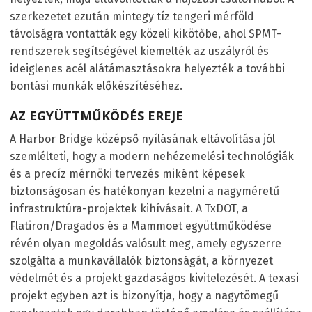
szerkezetet ezután mintegy tíz tengeri mérföld
távolságra vontatták egy közeli kikötőbe, ahol SPMT-
rendszerek segítségével kiemelték az uszályról és
ideiglenes acél alátámasztásokra helyezték a további
bontási munkák előkészítéséhez.
AZ EGYÜTTMŰKÖDÉS EREJE
A Harbor Bridge középső nyílásának eltávolítása jól
szemlélteti, hogy a modern nehézemelési technológiák
és a precíz mérnöki tervezés miként képesek
biztonságosan és hatékonyan kezelni a nagyméretű
infrastruktúra-projektek kihívásait. A TxDOT, a
Flatiron/Dragados és a Mammoet együttműködése
révén olyan megoldás valósult meg, amely egyszerre
szolgálta a munkavállalók biztonságát, a környezet
védelmét és a projekt gazdaságos kivitelezését. A texasi
projekt egyben azt is bizonyítja, hogy a nagytömegű