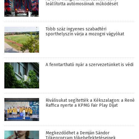
leállította autómosóinak működését
Több száz ingyenes szabadtéri
sporthelyszín várja a mozogni vágyókat
A fenntartható nyár a szervezetünket is védi
Riválisukat segítették a Kékszalagon: a René
Raffica nyerte a KPMG Fair Play Díjat
Megkezdődhet a Demján Sándor
Tőkeprogram tőkebefektetéseinek