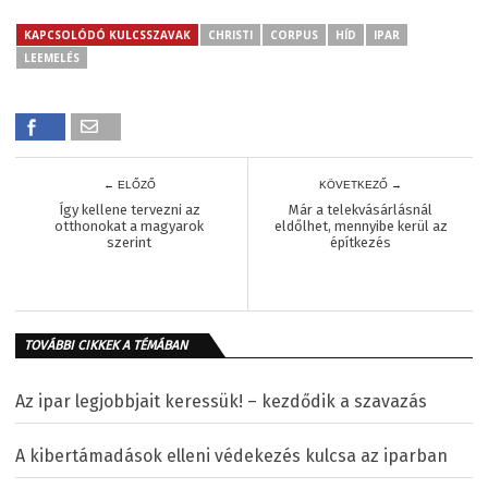
KAPCSOLÓDÓ KULCSSZAVAK
CHRISTI
CORPUS
HÍD
IPAR
LEEMELÉS
← ELŐZŐ
KÖVETKEZŐ →
Így kellene tervezni az
Már a telekvásárlásnál
otthonokat a magyarok
eldőlhet, mennyibe kerül az
szerint
építkezés
TOVÁBBI CIKKEK A TÉMÁBAN
Az ipar legjobbjait keressük! – kezdődik a szavazás
A kibertámadások elleni védekezés kulcsa az iparban