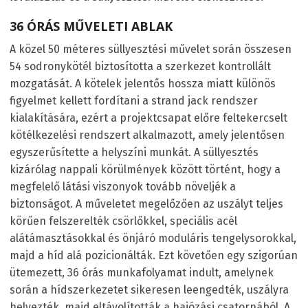
36 ÓRÁS MŰVELETI ABLAK
A közel 50 méteres süllyesztési művelet során összesen
54 sodronykötél biztosította a szerkezet kontrollált
mozgatását. A kötelek jelentős hossza miatt különös
figyelmet kellett fordítani a strand jack rendszer
kialakítására, ezért a projektcsapat előre feltekercselt
kötélkezelési rendszert alkalmazott, amely jelentősen
egyszerűsítette a helyszíni munkát. A süllyesztés
kizárólag nappali körülmények között történt, hogy a
megfelelő látási viszonyok tovább növeljék a
biztonságot. A műveletet megelőzően az uszályt teljes
körűen felszerelték csörlőkkel, speciális acél
alátámasztásokkal és önjáró moduláris tengelysorokkal,
majd a híd alá pozicionálták. Ezt követően egy szigorúan
ütemezett, 36 órás munkafolyamat indult, amelynek
során a hídszerkezetet sikeresen leengedték, uszályra
helyezték, majd eltávolították a hajózási csatornából. A