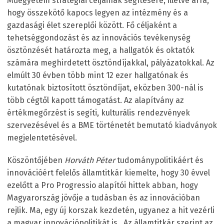
Műegyetem stratégiai céljainak segítésére, illetve arra,
hogy összekötő kapocs legyen az intézmény és a
gazdasági élet szereplői között. Fő céljaként a
tehetséggondozást és az innovációs tevékenység
ösztönzését határozta meg, a hallgatók és oktatók
számára meghirdetett ösztöndíjakkal, pályázatokkal. Az
elmúlt 30 évben több mint 12 ezer hallgatónak és
kutatónak biztosított ösztöndíjat, eközben 300-nál is
több cégtől kapott támogatást. Az alapítvány az
értékmegőrzést is segíti, kulturális rendezvények
szervezésével és a BME történetét bemutató kiadványok
megjelentetésével.
Köszöntőjében
Horváth Péter
tudománypolitikáért és
innovációért felelős államtitkár kiemelte, hogy 30 évvel
ezelőtt a Pro Progressio alapítói hittek abban, hogy
Magyarország jövője a tudásban és az innovációban
rejlik. Ma, egy új korszak kezdetén, ugyanez a hit vezérli
a magyar innovációpolitikát is.. Az államtitkár szerint az