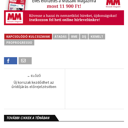
KAPCSOLÓDÓ KULCSSZAVAK
ÁTADÁS
BME
DÍJ
KIEMELT
PROPROGRESSIO
← ELŐZŐ
Új korszak kezdődhet az
űridőjárás előrejelzésében
TOVÁBBI CIKKEK A TÉMÁBAN