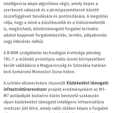
intelligencia alapú algoritmus végzi, amely képes a
szerkezeti válaszok és a járműparaméterek közötti
összefüggések tanulására és pontosítására. A megoldás
célja, hogy a mind a közútkezelők és a hídüzemeltetők
is, megbízható, döntéstámogató forgalmi terhelési
adatot kapjanak forgalomlassítás, terelés, pályabontás
vagy útlezárás nélkül.
A B‑WIM szolgáltatás technológiai érettsége jelenleg
TRL‑7: a működő prototípus valós üzemi környezetben
került validálásra a Magyarország és Szlovákia határán
levő komáromi Monostori Duna‑hídon.
A szintén elismerésben részesült
Közlekedést támogató
infrastruktúrarendszer
projekt eredményeként az M1–
M7 autópályák budaörsi közös bevezető szakaszán
olyan közlekedést támogató intelligens infrastruktúra
rendszer jött létre, amely valós időben képes a forgalmi