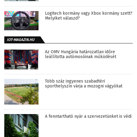
Logitech kormány vagy Xbox kormány szett?
Melyiket válaszd?
IOT-MAGAZIN.HU
Az OMV Hungária határozatlan időre
leállította autómosóinak működését
Több száz ingyenes szabadtéri
sporthelyszín várja a mozogni vágyókat
A fenntartható nyár a szervezetünket is védi