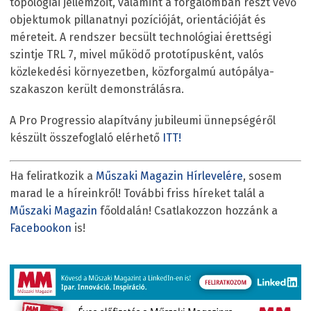
topológiai jellemzőit, valamint a forgalomban részt vevő
objektumok pillanatnyi pozícióját, orientációját és
méreteit. A rendszer becsült technológiai érettségi
szintje TRL 7, mivel működő prototípusként, valós
közlekedési környezetben, közforgalmú autópálya-
szakaszon került demonstrálásra.
A Pro Progressio alapítvány jubileumi ünnepségéről
készült összefoglaló elérhető
ITT!
Ha feliratkozik a
Műszaki Magazin Hírlevelére
, sosem
marad le a híreinkről! További friss híreket talál a
Műszaki Magazin
főoldalán! Csatlakozzon hozzánk a
Facebookon
is!