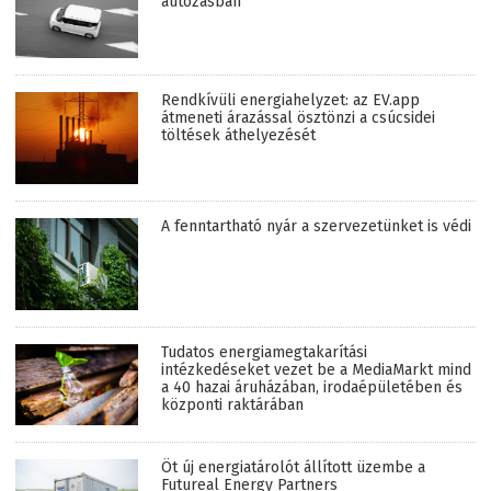
autózásban
Rendkívüli energiahelyzet: az EV.app
átmeneti árazással ösztönzi a csúcsidei
töltések áthelyezését
A fenntartható nyár a szervezetünket is védi
Tudatos energiamegtakarítási
intézkedéseket vezet be a MediaMarkt mind
a 40 hazai áruházában, irodaépületében és
központi raktárában
Öt új energiatárolót állított üzembe a
Futureal Energy Partners