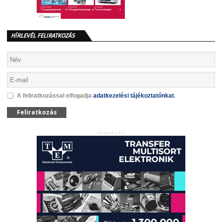
HÍRLEVÉL FELIRATKOZÁS
A feliratkozással elfogadja
adatkezelési tájékoztatónkat
.
Feliratkozás
HIRDETÉS