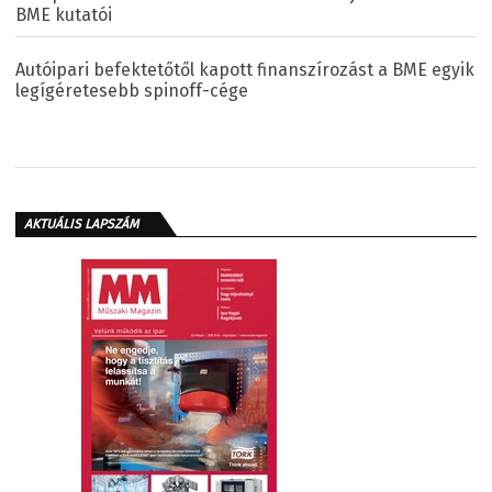
BME kutatói
Autóipari befektetőtől kapott finanszírozást a BME egyik
legígéretesebb spinoff-cége
AKTUÁLIS LAPSZÁM