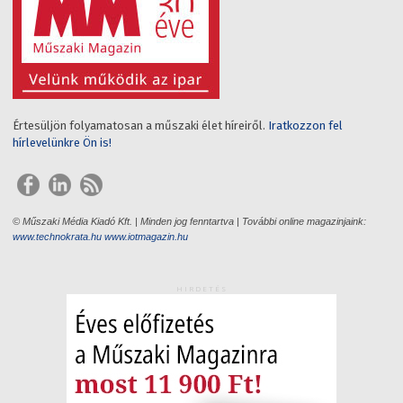
Értesüljön folyamatosan a műszaki élet híreiről.
Iratkozzon fel
hírlevelünkre Ön is!
© Műszaki Média Kiadó Kft. | Minden jog fenntartva | További online magazinjaink:
www.technokrata.hu
www.iotmagazin.hu
HIRDETÉS