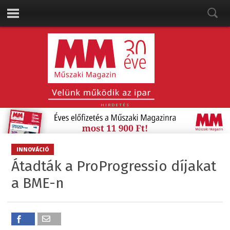
HIRDETÉS
INNOVÁCIÓ
Átadták a ProProgressio díjakat
a BME-n