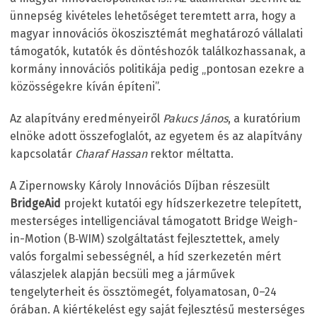
ünnepség kivételes lehetőséget teremtett arra, hogy a
magyar innovációs ökoszisztémát meghatározó vállalati
támogatók, kutatók és döntéshozók találkozhassanak, a
kormány innovációs politikája pedig „pontosan ezekre a
közösségekre kíván építeni”.
Az alapítvány eredményeiről
Pakucs János
, a kuratórium
elnöke adott összefoglalót, az egyetem és az alapítvány
kapcsolatár
Charaf Hassan
rektor méltatta.
A Zipernowsky Károly Innovációs Díjban részesült
BridgeAid
projekt kutatói egy hídszerkezetre telepített,
mesterséges intelligenciával támogatott Bridge Weigh-
in-Motion (B‑WIM) szolgáltatást fejlesztettek, amely
valós forgalmi sebességnél, a híd szerkezetén mért
válaszjelek alapján becsüli meg a járművek
tengelyterheit és össztömegét, folyamatosan, 0–24
órában. A kiértékelést egy saját fejlesztésű mesterséges