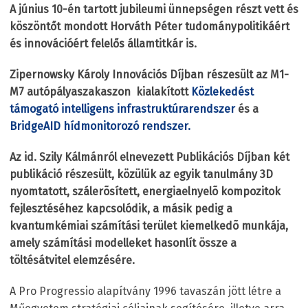
A június 10-én tartott jubileumi ünnepségen részt vett és
köszöntőt mondott Horváth Péter tudománypolitikáért
és innovációért felelős államtitkár is.
Zipernowsky Károly Innovációs Díjban részesült az M1-
M7 autópályaszakaszon kialakított
Közlekedést
támogató intelligens infrastruktúrarendszer
és a
BridgeAID hídmonitorozó rendszer.
Az id. Szily Kálmánról elnevezett Publikációs Díjban két
publikáció részesült, közülük az egyik tanulmány 3D
nyomtatott, szálerõsített, energiaelnyelõ kompozitok
fejlesztéséhez kapcsolódik, a másik pedig a
kvantumkémiai számítási terület kiemelkedõ munkája,
amely számítási modelleket hasonlít össze a
töltésátvitel elemzésére.
A Pro Progressio alapítvány 1996 tavaszán jött létre a