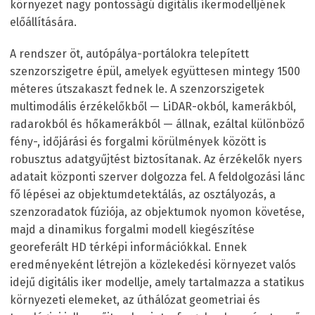
környezet nagy pontosságú digitális ikermodelljének
előállítására.
A rendszer öt, autópálya-portálokra telepített
szenzorszigetre épül, amelyek együttesen mintegy 1500
méteres útszakaszt fednek le. A szenzorszigetek
multimodális érzékelőkből — LiDAR-okból, kamerákból,
radarokból és hőkamerákból — állnak, ezáltal különböző
fény-, időjárási és forgalmi körülmények között is
robusztus adatgyűjtést biztosítanak. Az érzékelők nyers
adatait központi szerver dolgozza fel. A feldolgozási lánc
fő lépései az objektumdetektálás, az osztályozás, a
szenzoradatok fúziója, az objektumok nyomon követése,
majd a dinamikus forgalmi modell kiegészítése
georeferált HD térképi információkkal. Ennek
eredményeként létrejön a közlekedési környezet valós
idejű digitális iker modellje, amely tartalmazza a statikus
környezeti elemeket, az úthálózat geometriai és