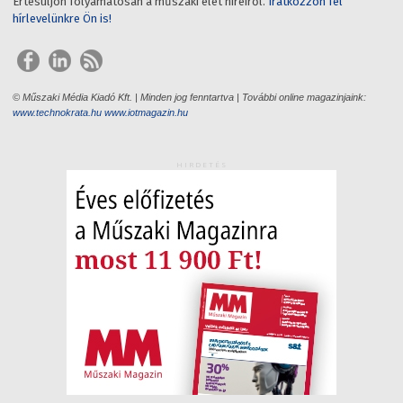
Értesüljön folyamatosan a műszaki élet híreiről.
Iratkozzon fel
hírlevelünkre Ön is!
© Műszaki Média Kiadó Kft. | Minden jog fenntartva | További online magazinjaink:
www.technokrata.hu
www.iotmagazin.hu
HIRDETÉS