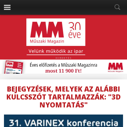
HIRDETÉS
BEJEGYZÉSEK, MELYEK AZ ALÁBBI
KULCSSZÓT TARTALMAZZÁK: "3D
NYOMTATÁS"