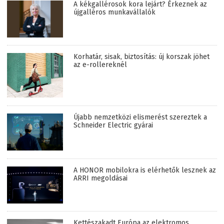
A kékgallérosok kora lejárt? Érkeznek az
újgalléros munkavállalók
Korhatár, sisak, biztosítás: új korszak jöhet
az e-rollereknél
Újabb nemzetközi elismerést szereztek a
Schneider Electric gyárai
A HONOR mobilokra is elérhetők lesznek az
ARRI megoldásai
Kettészakadt Európa az elektromos