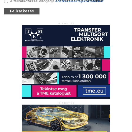
A feliratkozással elfogadja
adatkezelési tájékoztatónkat
.
Feliratkozás
HIRDETÉS
HIRDETÉS