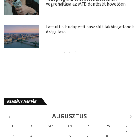
végrehajtása az MFB döntését követően
Lassult a budapesti használt lakóingatlanok
drágulása
HIRDETÉS
ESEMÉNY NAPTÁR
AUGUSZTUS
H
K
Sze
Cs
P
Szo
V
1
2
3
4
5
6
7
8
9