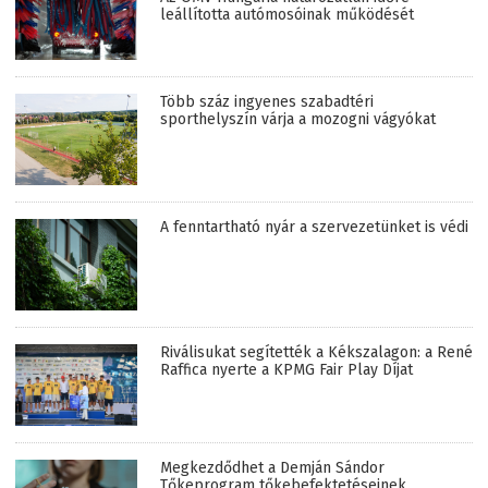
leállította autómosóinak működését
Több száz ingyenes szabadtéri
sporthelyszín várja a mozogni vágyókat
A fenntartható nyár a szervezetünket is védi
Riválisukat segítették a Kékszalagon: a René
Raffica nyerte a KPMG Fair Play Díjat
Megkezdődhet a Demján Sándor
Tőkeprogram tőkebefektetéseinek