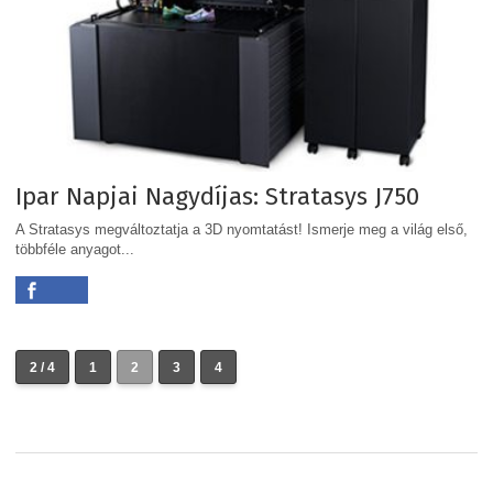
Ipar Napjai Nagydíjas: Stratasys J750
A Stratasys megváltoztatja a 3D nyomtatást! Ismerje meg a világ első,
többféle anyagot...
2 / 4
1
2
3
4