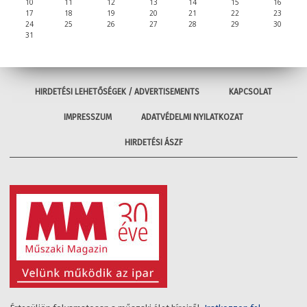
10
11
12
13
14
15
16
17
18
19
20
21
22
23
24
25
26
27
28
29
30
31
HIRDETÉSI LEHETŐSÉGEK / ADVERTISEMENTS
KAPCSOLAT
IMPRESSZUM
ADATVÉDELMI NYILATKOZAT
HIRDETÉSI ÁSZF