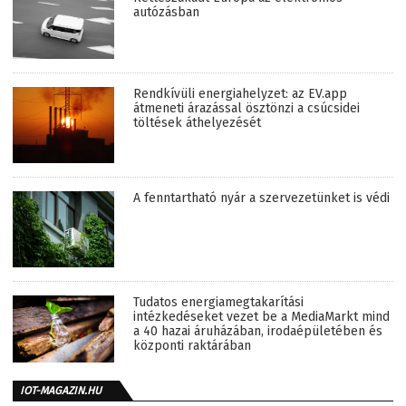
autózásban
Rendkívüli energiahelyzet: az EV.app
átmeneti árazással ösztönzi a csúcsidei
töltések áthelyezését
A fenntartható nyár a szervezetünket is védi
Tudatos energiamegtakarítási
intézkedéseket vezet be a MediaMarkt mind
a 40 hazai áruházában, irodaépületében és
központi raktárában
IOT-MAGAZIN.HU