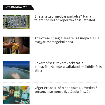
IOT-MAGAZIN.HU
Elfelejtetted, meddig parkolsz? Már a
telefonod kezdőképernyőjén is láthatod
Az extrém hőség ellenére is Európa élén a
magyar csemegekukorica
Rekordhőség, rekordkockázat: a
klímaváltozás már a vállalatok működését is
átírja
Véget ért az IT-bérrobbanás: a következő
verseny már nem a fizetésekről szól