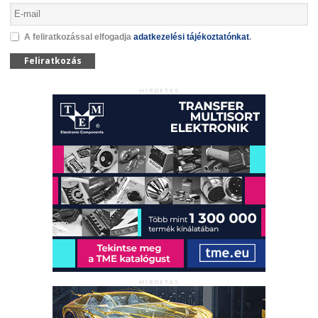
A feliratkozással elfogadja
adatkezelési tájékoztatónkat
.
Feliratkozás
HIRDETÉS
HIRDETÉS