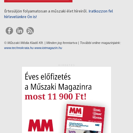
Értesüljön folyamatosan a műszaki élet híreiről.
Iratkozzon fel
hírlevelünkre Ön is!
© Műszaki Média Kiadó Kft. | Minden jog fenntartva | További online magazinjaink:
www.technokrata.hu
www.iotmagazin.hu
HIRDETÉS