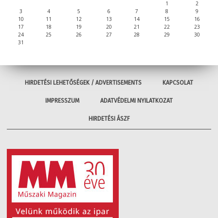
1
2
3
4
5
6
7
8
9
10
11
12
13
14
15
16
17
18
19
20
21
22
23
24
25
26
27
28
29
30
31
HIRDETÉSI LEHETŐSÉGEK / ADVERTISEMENTS
KAPCSOLAT
IMPRESSZUM
ADATVÉDELMI NYILATKOZAT
HIRDETÉSI ÁSZF