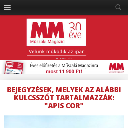
HIRDETÉS
BEJEGYZÉSEK, MELYEK AZ ALÁBBI
KULCSSZÓT TARTALMAZZÁK:
"APIS COR"