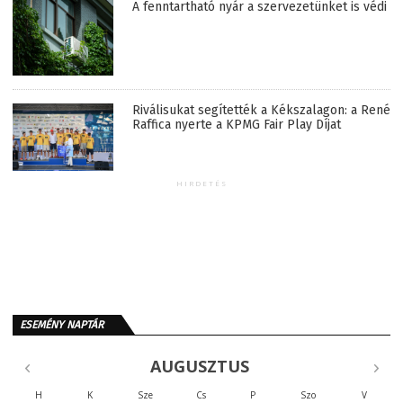
A fenntartható nyár a szervezetünket is védi
Riválisukat segítették a Kékszalagon: a René
Raffica nyerte a KPMG Fair Play Díjat
HIRDETÉS
ESEMÉNY NAPTÁR
AUGUSZTUS
H
K
Sze
Cs
P
Szo
V