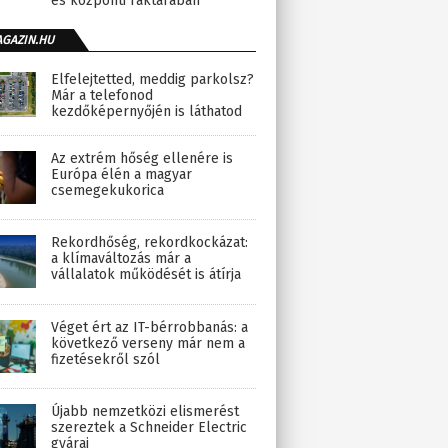
és központi raktárában
AGAZIN.HU
Elfelejtetted, meddig parkolsz?
Már a telefonod
kezdőképernyőjén is láthatod
Az extrém hőség ellenére is
Európa élén a magyar
csemegekukorica
Rekordhőség, rekordkockázat:
a klímaváltozás már a
vállalatok működését is átírja
Véget ért az IT-bérrobbanás: a
következő verseny már nem a
fizetésekről szól
Újabb nemzetközi elismerést
szereztek a Schneider Electric
gyárai