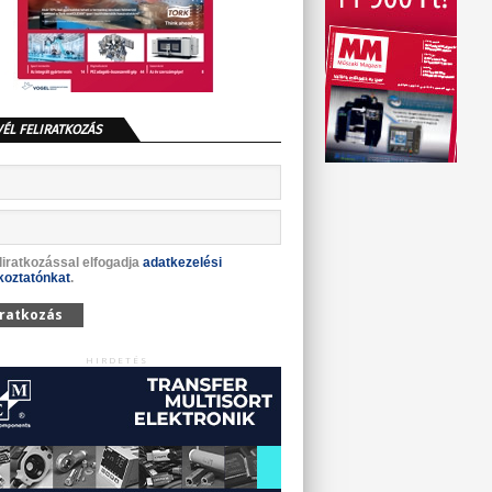
VÉL FELIRATKOZÁS
liratkozással elfogadja
adatkezelési
koztatónkat
.
iratkozás
HIRDETÉS