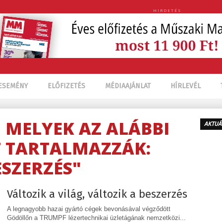
HIRDETÉS
ESEMÉNY
ELŐFIZETÉS
MÉDIAAJÁNLAT
HÍRLEVÉL
, MELYEK AZ ALÁBBI
AKTUÁ
 TARTALMAZZÁK:
ESZERZÉS"
Változik a világ, változik a beszerzés
A legnagyobb hazai gyártó cégek bevonásával végződött
Gödöllőn a TRUMPF lézertechnikai üzletágának nemzetközi...