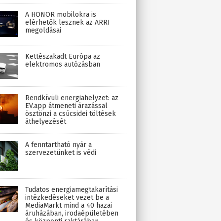
A HONOR mobilokra is
elérhetők lesznek az ARRI
megoldásai
Kettészakadt Európa az
elektromos autózásban
Rendkívüli energiahelyzet: az
EV.app átmeneti árazással
ösztönzi a csúcsidei töltések
áthelyezését
A fenntartható nyár a
szervezetünket is védi
Tudatos energiamegtakarítási
intézkedéseket vezet be a
MediaMarkt mind a 40 hazai
áruházában, irodaépületében