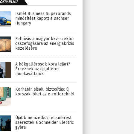
OKRATA.HU
Ismét Business Superbrands
minősítést kapott a Dachser
Hungary
Felhívás a magyar kkv-szektor
összefogására az energiakrízis
kezelésére
A kékgallérosok kora lejárt?
Érkeznek az újgalléros
munkavállalók
Korhatár, sisak, biztosítás: új
korszak jöhet az e-rollereknél
Újabb nemzetközi elismerést
szereztek a Schneider Electric
gyárai