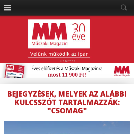
HIRDETÉS
BEJEGYZÉSEK, MELYEK AZ ALÁBBI
KULCSSZÓT TARTALMAZZÁK:
"CSOMAG"