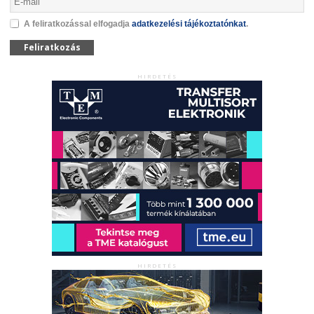
A feliratkozással elfogadja
adatkezelési tájékoztatónkat
.
Feliratkozás
HIRDETÉS
HIRDETÉS