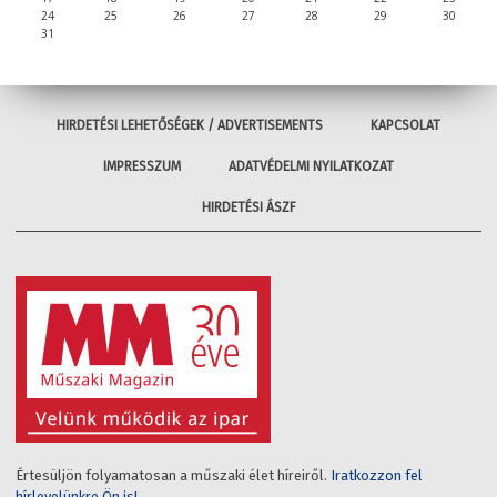
24
25
26
27
28
29
30
31
HIRDETÉSI LEHETŐSÉGEK / ADVERTISEMENTS
KAPCSOLAT
IMPRESSZUM
ADATVÉDELMI NYILATKOZAT
HIRDETÉSI ÁSZF
Értesüljön folyamatosan a műszaki élet híreiről.
Iratkozzon fel
hírlevelünkre Ön is!