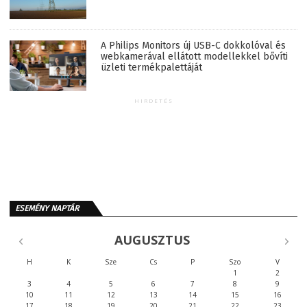
A Philips Monitors új USB-C dokkolóval és
webkamerával ellátott modellekkel bővíti
üzleti termékpalettáját
HIRDETÉS
ESEMÉNY NAPTÁR
AUGUSZTUS
H
K
Sze
Cs
P
Szo
V
1
2
3
4
5
6
7
8
9
10
11
12
13
14
15
16
17
18
19
20
21
22
23