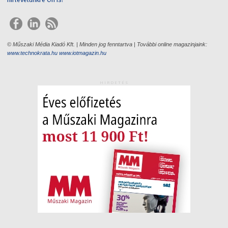
© Műszaki Média Kiadó Kft. | Minden jog fenntartva | További online magazinjaink:
www.technokrata.hu
www.iotmagazin.hu
HIRDETÉS