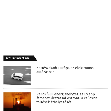
TECHNOKRATA.HU
Kettészakadt Európa az elektromos
autózásban
Rendkívüli energiahelyzet: az EV.app
átmeneti árazással ösztönzi a csúcsidei
töltések áthelyezését