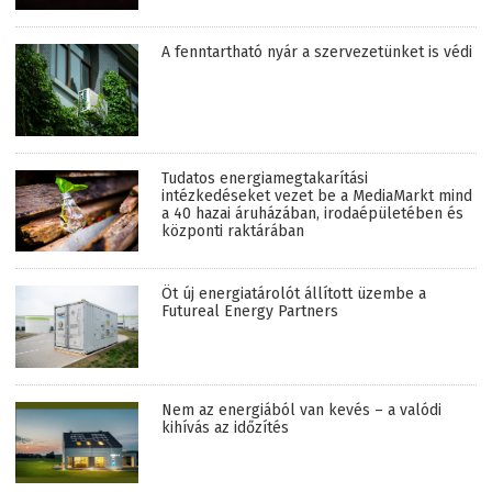
A fenntartható nyár a szervezetünket is védi
Tudatos energiamegtakarítási
intézkedéseket vezet be a MediaMarkt mind
a 40 hazai áruházában, irodaépületében és
központi raktárában
Öt új energiatárolót állított üzembe a
Futureal Energy Partners
Nem az energiából van kevés – a valódi
kihívás az időzítés