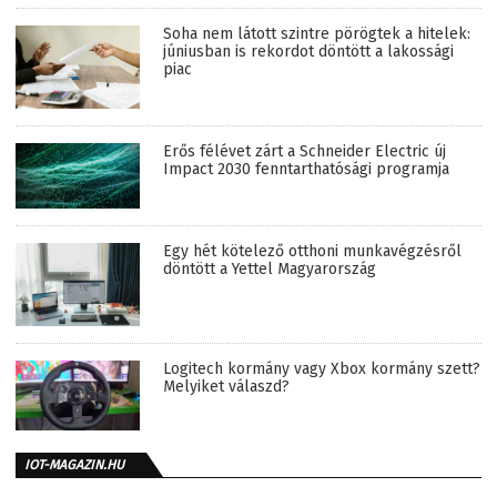
Soha nem látott szintre pörögtek a hitelek:
júniusban is rekordot döntött a lakossági
piac
Erős félévet zárt a Schneider Electric új
Impact 2030 fenntarthatósági programja
Egy hét kötelező otthoni munkavégzésről
döntött a Yettel Magyarország
Logitech kormány vagy Xbox kormány szett?
Melyiket válaszd?
IOT-MAGAZIN.HU