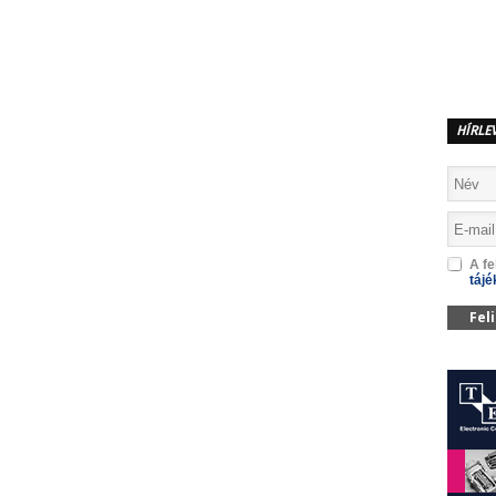
MEGOSZTÁS
HÍRLE
A fe
tájé
Fel