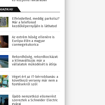
és központi raktárában
AGAZIN.HU
Elfelejtetted, meddig parkolsz?
Már a telefonod
kezdőképernyőjén is láthatod
Az extrém hőség ellenére is
Európa élén a magyar
csemegekukorica
Rekordhőség, rekordkockázat:
a klímaváltozás már a
vállalatok működését is átírja
Véget ért az IT-bérrobbanás: a
következő verseny már nem a
fizetésekről szól
Újabb nemzetközi elismerést
szereztek a Schneider Electric
gyárai