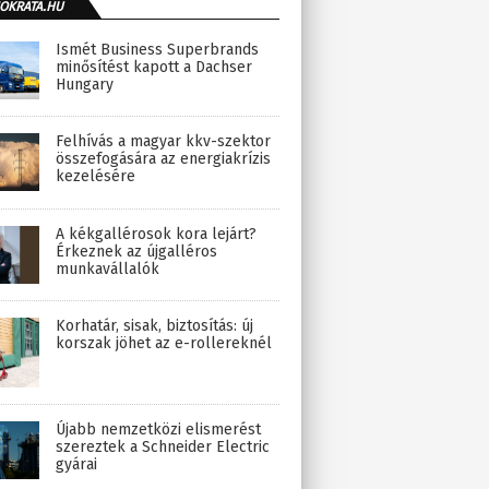
OKRATA.HU
Ismét Business Superbrands
minősítést kapott a Dachser
Hungary
Felhívás a magyar kkv-szektor
összefogására az energiakrízis
kezelésére
A kékgallérosok kora lejárt?
Érkeznek az újgalléros
munkavállalók
Korhatár, sisak, biztosítás: új
korszak jöhet az e-rollereknél
Újabb nemzetközi elismerést
szereztek a Schneider Electric
gyárai