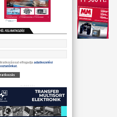
VÉL FELIRATKOZÁS
liratkozással elfogadja
adatkezelési
koztatónkat
.
iratkozás
HIRDETÉS