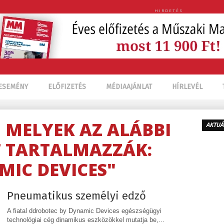
HIRDETÉS
ESEMÉNY
ELŐFIZETÉS
MÉDIAAJÁNLAT
HÍRLEVÉL
, MELYEK AZ ALÁBBI
AKTUÁ
 TARTALMAZZÁK:
MIC DEVICES"
Pneumatikus személyi edző
A fiatal ddrobotec by Dynamic Devices egészségügyi
technológiai cég dinamikus eszközökkel mutatja be,...