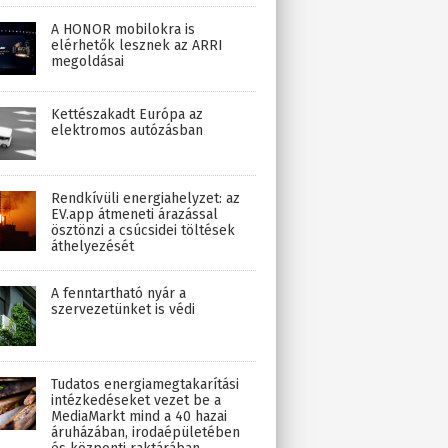
A HONOR mobilokra is
elérhetők lesznek az ARRI
megoldásai
Kettészakadt Európa az
elektromos autózásban
Rendkívüli energiahelyzet: az
EV.app átmeneti árazással
ösztönzi a csúcsidei töltések
áthelyezését
A fenntartható nyár a
szervezetünket is védi
Tudatos energiamegtakarítási
intézkedéseket vezet be a
MediaMarkt mind a 40 hazai
áruházában, irodaépületében