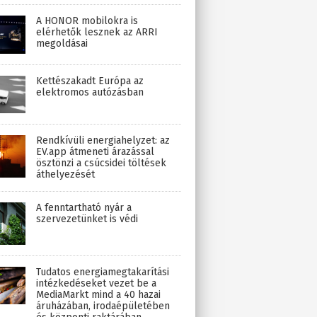
A HONOR mobilokra is
elérhetők lesznek az ARRI
megoldásai
Kettészakadt Európa az
elektromos autózásban
Rendkívüli energiahelyzet: az
EV.app átmeneti árazással
ösztönzi a csúcsidei töltések
áthelyezését
A fenntartható nyár a
szervezetünket is védi
Tudatos energiamegtakarítási
intézkedéseket vezet be a
MediaMarkt mind a 40 hazai
áruházában, irodaépületében