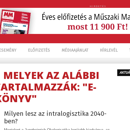
HIRDETÉS
ESEMÉNY
ELŐFIZETÉS
MÉDIAAJÁNLAT
HÍRLEVÉL
, MELYEK AZ ALÁBBI
AKTUÁ
TARTALMAZZÁK: "E-
KÖNYV"
Milyen lesz az intralogisztika 2040-
ben?
Megjelent a Jungheinrich Okologisztika legújabb kiadványa, az