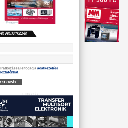
VÉL FELIRATKOZÁS
liratkozással elfogadja
adatkezelési
koztatónkat
.
iratkozás
HIRDETÉS