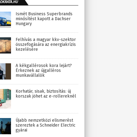
OKRATA.HU
Ismét Business Superbrands
minősítést kapott a Dachser
Hungary
Felhívás a magyar kkv-szektor
összefogására az energiakrízis
kezelésére
A kékgallérosok kora lejárt?
Érkeznek az újgalléros
munkavállalók
Korhatár, sisak, biztosítás: új
korszak jöhet az e-rollereknél
Újabb nemzetközi elismerést
szereztek a Schneider Electric
gyárai