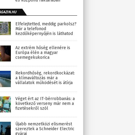
és központi raktárában
AGAZIN.HU
Elfelejtetted, meddig parkolsz?
Már a telefonod
kezdőképernyőjén is láthatod
Az extrém hőség ellenére is
Európa élén a magyar
csemegekukorica
Rekordhőség, rekordkockázat:
a klímaváltozás már a
vállalatok működését is átírja
Véget ért az IT-bérrobbanás: a
következő verseny már nem a
fizetésekről szól
Újabb nemzetközi elismerést
szereztek a Schneider Electric
gyárai