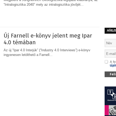
“Intralogisztika 2040” mely az intralogisztika jövőjét...
MEGOSZTÁS
HÍRLE
Új Farnell e-könyv jelent meg Ipar
4.0 témában
Az új “Ipar 4.0 Interjúk” (“Industry 4.0 Interviews”) e-könyv
ingyenesen letölthető a Farnell...
A fe
tájé
MEGOSZTÁS
Fel