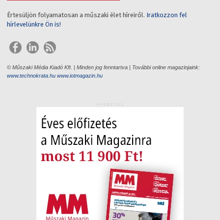
Értesüljön folyamatosan a műszaki élet híreiről.
Iratkozzon fel
hírlevelünkre Ön is!
© Műszaki Média Kiadó Kft. | Minden jog fenntartva | További online magazinjaink:
www.technokrata.hu
www.iotmagazin.hu
HIRDETÉS