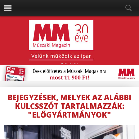
HIRDETÉS
BEJEGYZÉSEK, MELYEK AZ ALÁBBI
KULCSSZÓT TARTALMAZZÁK:
"ELŐGYÁRTMÁNYOK"