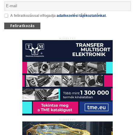
A feliratkozással elfogadja
adatkezelési tájékoztatónkat
.
Feliratkozás
HIRDETÉS
HIRDETÉS