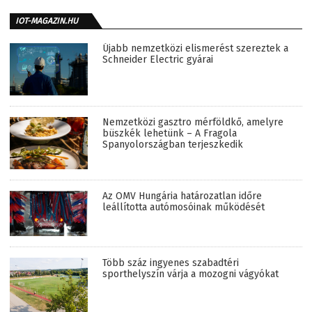
IOT-MAGAZIN.HU
Újabb nemzetközi elismerést szereztek a
Schneider Electric gyárai
Nemzetközi gasztro mérföldkő, amelyre
büszkék lehetünk – A Fragola
Spanyolországban terjeszkedik
Az OMV Hungária határozatlan időre
leállította autómosóinak működését
Több száz ingyenes szabadtéri
sporthelyszín várja a mozogni vágyókat