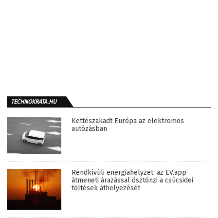
TECHNOKRATA.HU
Kettészakadt Európa az elektromos
autózásban
Rendkívüli energiahelyzet: az EV.app
átmeneti árazással ösztönzi a csúcsidei
töltések áthelyezését