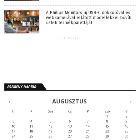
A Philips Monitors új USB-C dokkolóval és
webkamerával ellátott modellekkel bővíti
üzleti termékpalettáját
HIRDETÉS
ESEMÉNY NAPTÁR
AUGUSZTUS
H
K
Sze
Cs
P
Szo
V
1
2
3
4
5
6
7
8
9
10
11
12
13
14
15
16
17
18
19
20
21
22
23
24
25
26
27
28
29
30