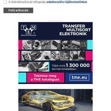
A feliratkozással elfogadja
adatkezelési tájékoztatónkat
.
Feliratkozás
HIRDETÉS
HIRDETÉS