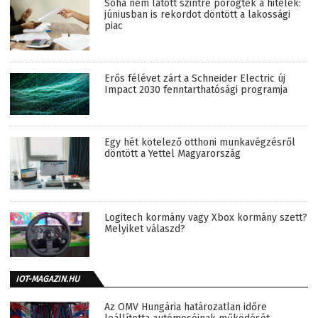
Soha nem látott szintre pörögtek a hitelek:
júniusban is rekordot döntött a lakossági
piac
Erős félévet zárt a Schneider Electric új
Impact 2030 fenntarthatósági programja
Egy hét kötelező otthoni munkavégzésről
döntött a Yettel Magyarország
Logitech kormány vagy Xbox kormány szett?
Melyiket válaszd?
IOT-MAGAZIN.HU
Az OMV Hungária határozatlan időre