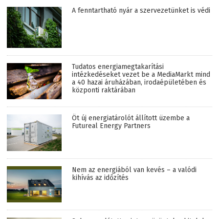
A fenntartható nyár a szervezetünket is védi
Tudatos energiamegtakarítási
intézkedéseket vezet be a MediaMarkt mind
a 40 hazai áruházában, irodaépületében és
központi raktárában
Öt új energiatárolót állított üzembe a
Futureal Energy Partners
Nem az energiából van kevés – a valódi
kihívás az időzítés