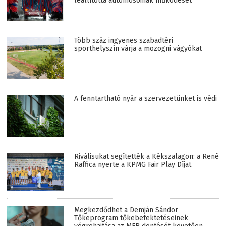
leállította autómosóinak működését
Több száz ingyenes szabadtéri
sporthelyszín várja a mozogni vágyókat
A fenntartható nyár a szervezetünket is védi
Riválisukat segítették a Kékszalagon: a René
Raffica nyerte a KPMG Fair Play Díjat
Megkezdődhet a Demján Sándor
Tőkeprogram tőkebefektetéseinek