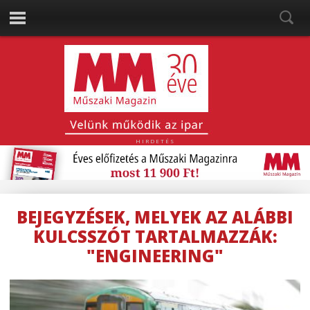
HIRDETÉS
BEJEGYZÉSEK, MELYEK AZ ALÁBBI
KULCSSZÓT TARTALMAZZÁK:
"ENGINEERING"