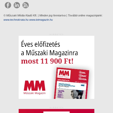
© Műszaki Média Kiadó Kft. | Minden jog fenntartva | További online magazinjaink:
www.technokrata.hu
www.iotmagazin.hu
HIRDETÉS
HIRDETÉS