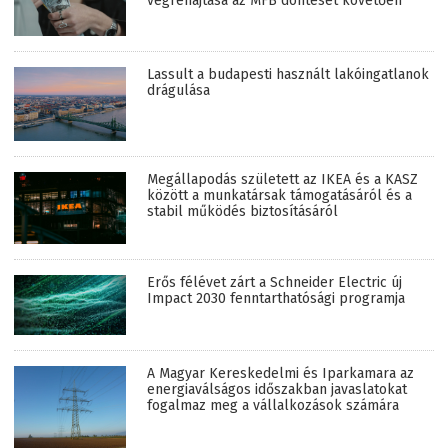
végrehajtása az MFB döntését követően
Lassult a budapesti használt lakóingatlanok
drágulása
Megállapodás született az IKEA és a KASZ
között a munkatársak támogatásáról és a
stabil működés biztosításáról
Erős félévet zárt a Schneider Electric új
Impact 2030 fenntarthatósági programja
A Magyar Kereskedelmi és Iparkamara az
energiaválságos időszakban javaslatokat
fogalmaz meg a vállalkozások számára