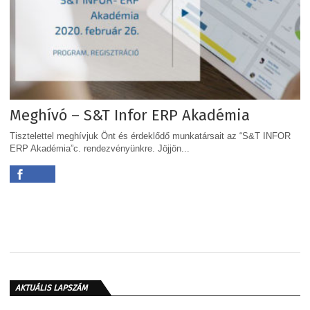
Meghívó – S&T Infor ERP Akadémia
Tisztelettel meghívjuk Önt és érdeklődő munkatársait az “S&T INFOR
ERP Akadémia”c. rendezvényünkre. Jöjjön...
AKTUÁLIS LAPSZÁM