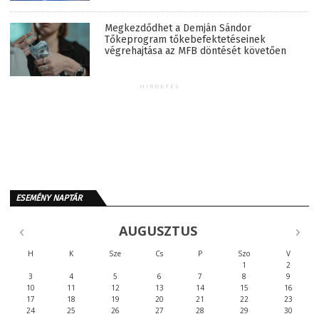
Megkezdődhet a Demján Sándor
Tőkeprogram tőkebefektetéseinek
végrehajtása az MFB döntését követően
HIRDETÉS
ESEMÉNY NAPTÁR
AUGUSZTUS
H
K
Sze
Cs
P
Szo
V
1
2
3
4
5
6
7
8
9
10
11
12
13
14
15
16
17
18
19
20
21
22
23
24
25
26
27
28
29
30