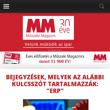
HIRDETÉS
BEJEGYZÉSEK, MELYEK AZ ALÁBBI
KULCSSZÓT TARTALMAZZÁK:
"ERP"