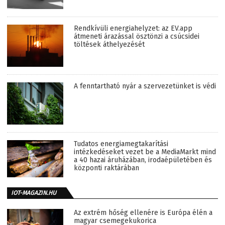
Rendkívüli energiahelyzet: az EV.app
átmeneti árazással ösztönzi a csúcsidei
töltések áthelyezését
A fenntartható nyár a szervezetünket is védi
Tudatos energiamegtakarítási
intézkedéseket vezet be a MediaMarkt mind
a 40 hazai áruházában, irodaépületében és
központi raktárában
IOT-MAGAZIN.HU
Az extrém hőség ellenére is Európa élén a
magyar csemegekukorica