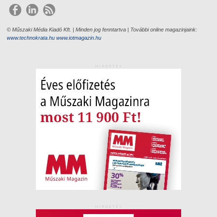
© Műszaki Média Kiadó Kft. | Minden jog fenntartva | További online magazinjaink:
www.technokrata.hu
www.iotmagazin.hu
HIRDETÉS
HIRDETÉS