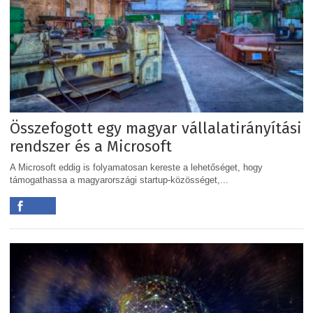
Összefogott egy magyar vállalatirányítási
rendszer és a Microsoft
A Microsoft eddig is folyamatosan kereste a lehetőséget, hogy
támogathassa a magyarországi startup-közösséget,...