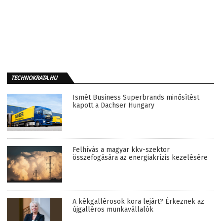
TECHNOKRATA.HU
Ismét Business Superbrands minősítést
kapott a Dachser Hungary
Felhívás a magyar kkv-szektor
összefogására az energiakrízis kezelésére
A kékgallérosok kora lejárt? Érkeznek az
újgalléros munkavállalók