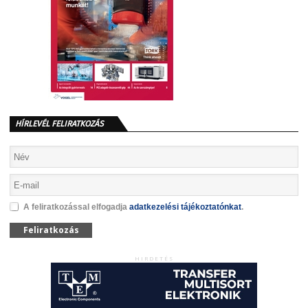
HÍRLEVÉL FELIRATKOZÁS
A feliratkozással elfogadja
adatkezelési tájékoztatónkat
.
Feliratkozás
HIRDETÉS