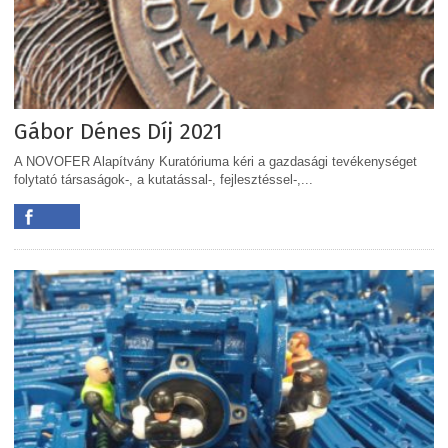
Gábor Dénes Díj 2021
A NOVOFER Alapítvány Kuratóriuma kéri a gazdasági tevékenységet
folytató társaságok-, a kutatással-, fejlesztéssel-,...