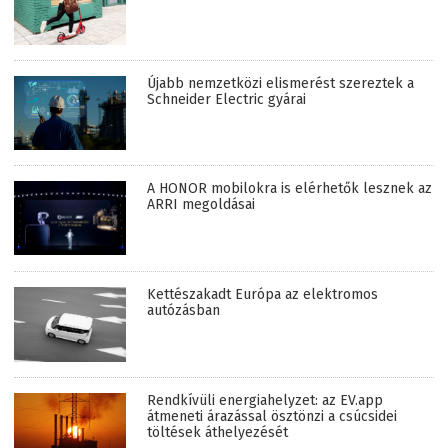
Újabb nemzetközi elismerést szereztek a
Schneider Electric gyárai
A HONOR mobilokra is elérhetők lesznek az
ARRI megoldásai
Kettészakadt Európa az elektromos
autózásban
Rendkívüli energiahelyzet: az EV.app
átmeneti árazással ösztönzi a csúcsidei
töltések áthelyezését