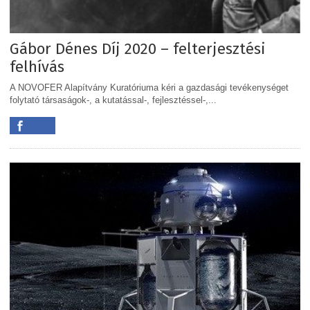
Gábor Dénes Díj 2020 – felterjesztési
felhívás
A NOVOFER Alapítvány Kuratóriuma kéri a gazdasági tevékenységet
folytató társaságok-, a kutatással-, fejlesztéssel-,...