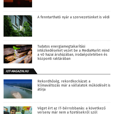
A fenntartható nyár a szervezetünket is védi
Tudatos energiamegtakarítási
intézkedéseket vezet be a MediaMarkt mind
a 40 hazai áruházában, irodaépületében és
központi raktárában
IOT-MAGAZIN.HU
Rekordhőség, rekordkockázat: a
klímaváltozás már a vállalatok működését is
átírja
Véget ért az IT-bérrobbanás: a következő
verseny már nem a fizetésekről szól