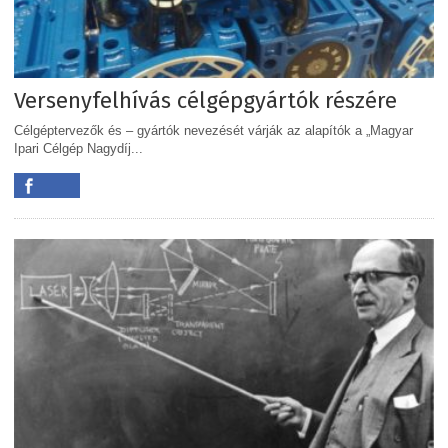
Versenyfelhívás célgépgyártók részére
Célgéptervezők és – gyártók nevezését várják az alapítók a „Magyar
Ipari Célgép Nagydíj...