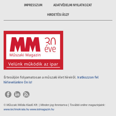
IMPRESSZUM
ADATVÉDELMI NYILATKOZAT
HIRDETÉSI ÁSZF
Értesüljön folyamatosan a műszaki élet híreiről.
Iratkozzon fel
hírlevelünkre Ön is!
© Műszaki Média Kiadó Kft. | Minden jog fenntartva | További online magazinjaink:
www.technokrata.hu
www.iotmagazin.hu