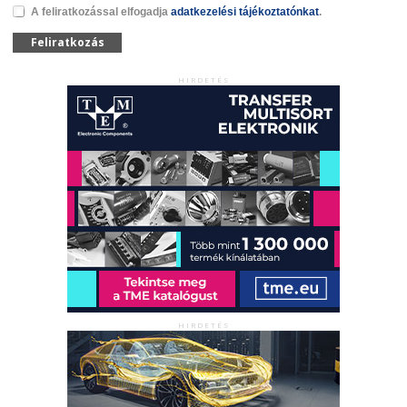
A feliratkozással elfogadja
adatkezelési tájékoztatónkat
.
Feliratkozás
HIRDETÉS
HIRDETÉS