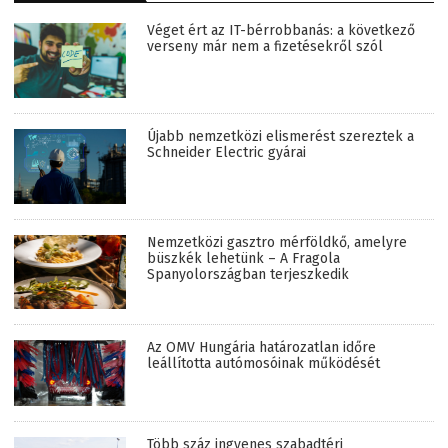
Véget ért az IT-bérrobbanás: a következő
verseny már nem a fizetésekről szól
Újabb nemzetközi elismerést szereztek a
Schneider Electric gyárai
Nemzetközi gasztro mérföldkő, amelyre
büszkék lehetünk – A Fragola
Spanyolországban terjeszkedik
Az OMV Hungária határozatlan időre
leállította autómosóinak működését
Több száz ingyenes szabadtéri