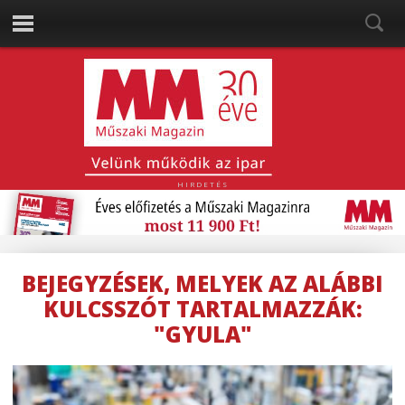
HIRDETÉS
BEJEGYZÉSEK, MELYEK AZ ALÁBBI
KULCSSZÓT TARTALMAZZÁK:
"GYULA"