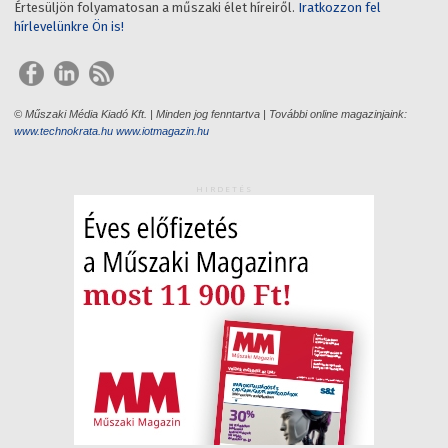
Értesüljön folyamatosan a műszaki élet híreiről.
Iratkozzon fel
hírlevelünkre Ön is!
© Műszaki Média Kiadó Kft. | Minden jog fenntartva | További online magazinjaink:
www.technokrata.hu
www.iotmagazin.hu
HIRDETÉS