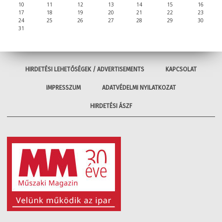
10
11
12
13
14
15
16
17
18
19
20
21
22
23
24
25
26
27
28
29
30
31
HIRDETÉSI LEHETŐSÉGEK / ADVERTISEMENTS
KAPCSOLAT
IMPRESSZUM
ADATVÉDELMI NYILATKOZAT
HIRDETÉSI ÁSZF