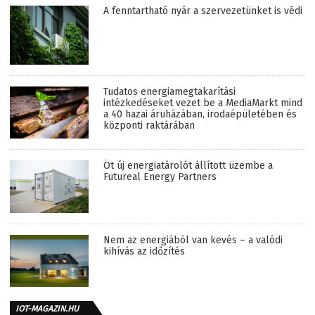
A fenntartható nyár a szervezetünket is védi
Tudatos energiamegtakarítási
intézkedéseket vezet be a MediaMarkt mind
a 40 hazai áruházában, irodaépületében és
központi raktárában
Öt új energiatárolót állított üzembe a
Futureal Energy Partners
Nem az energiából van kevés – a valódi
kihívás az időzítés
IOT-MAGAZIN.HU