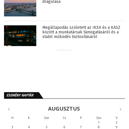
drágulása
Megállapodás született az IKEA és a KASZ
között a munkatársak támogatásáról és a
stabil működés biztosításáról
HIRDETÉS
ESEMÉNY NAPTÁR
AUGUSZTUS
H
K
Sze
Cs
P
Szo
V
1
2
3
4
5
6
7
8
9