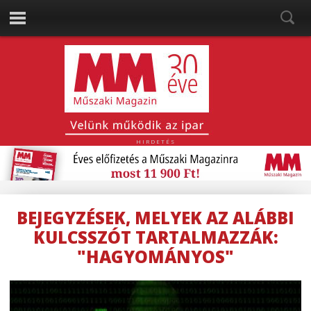
HIRDETÉS
BEJEGYZÉSEK, MELYEK AZ ALÁBBI
KULCSSZÓT TARTALMAZZÁK:
"HAGYOMÁNYOS"