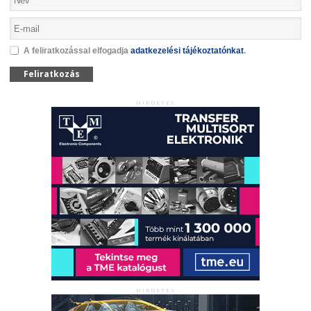
A feliratkozással elfogadja
adatkezelési tájékoztatónkat
.
Feliratkozás
HIRDETÉS
HIRDETÉS