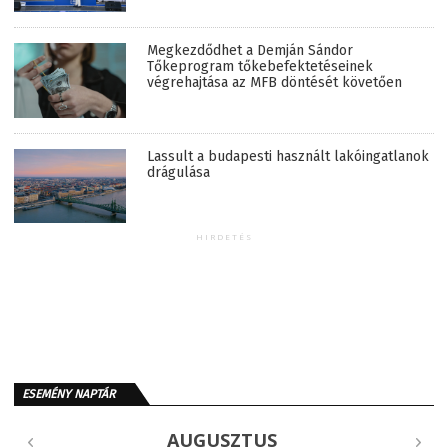
Megkezdődhet a Demján Sándor
Tőkeprogram tőkebefektetéseinek
végrehajtása az MFB döntését követően
Lassult a budapesti használt lakóingatlanok
drágulása
HIRDETÉS
ESEMÉNY NAPTÁR
AUGUSZTUS