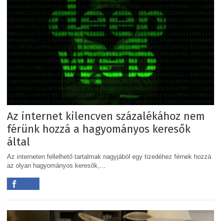
Az internet kilencven százalékához nem
férünk hozzá a hagyományos keresők
által
Az interneten fellelhető tartalmak nagyjából egy tizedéhez férnek hozzá
az olyan hagyományos keresők,...