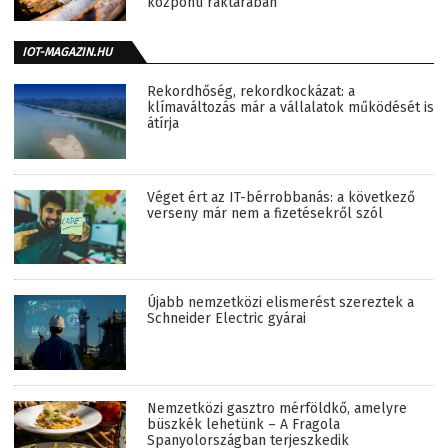
központi raktárában
IOT-MAGAZIN.HU
Rekordhőség, rekordkockázat: a
klímaváltozás már a vállalatok működését is
átírja
Véget ért az IT-bérrobbanás: a következő
verseny már nem a fizetésekről szól
Újabb nemzetközi elismerést szereztek a
Schneider Electric gyárai
Nemzetközi gasztro mérföldkő, amelyre
büszkék lehetünk – A Fragola
Spanyolországban terjeszkedik