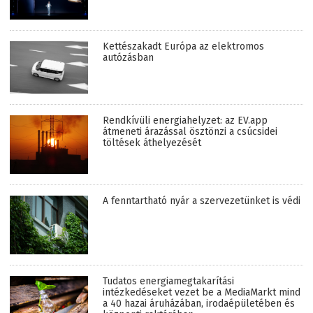
Kettészakadt Európa az elektromos
autózásban
Rendkívüli energiahelyzet: az EV.app
átmeneti árazással ösztönzi a csúcsidei
töltések áthelyezését
A fenntartható nyár a szervezetünket is védi
Tudatos energiamegtakarítási
intézkedéseket vezet be a MediaMarkt mind
a 40 hazai áruházában, irodaépületében és