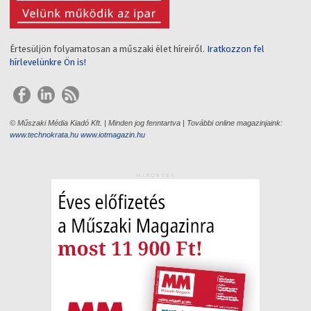
Értesüljön folyamatosan a műszaki élet híreiről.
Iratkozzon fel
hírlevelünkre Ön is!
© Műszaki Média Kiadó Kft. | Minden jog fenntartva | További online magazinjaink:
www.technokrata.hu
www.iotmagazin.hu
HIRDETÉS