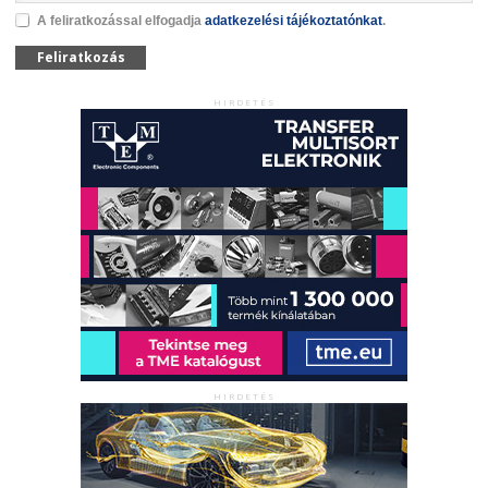
A feliratkozással elfogadja
adatkezelési tájékoztatónkat
.
Feliratkozás
HIRDETÉS
HIRDETÉS