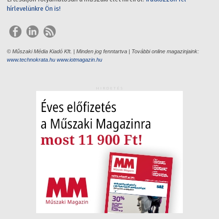
hírlevelünkre Ön is!
© Műszaki Média Kiadó Kft. | Minden jog fenntartva | További online magazinjaink:
www.technokrata.hu
www.iotmagazin.hu
HIRDETÉS