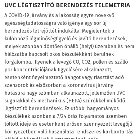
UVC LÉGTISZTÍTÓ BERENDEZÉS TELEMETRIA
A COVID-19 járvány és a lakosság egyre növekvő
egészségtudatosságra való igénye egy sor új
berendezés létrejöttét indukálta. Megjelentek a
különböző légminőségfigyelő és javító berendezések,
melyek azonban döntően önálló (helyi) üzemben és nem
hálózatba kapcsolt okos készülékként kerülnek
forgalomba. Ilyenek a levegő CO, CO
2
, pollen és szálló
por koncentrációjának figyelésére alkalmazott,
esetenként figyelmeztető hangot vagy riasztást adó
szenzorok és elsősorban a koronavírus járvány
hatására nagy számban alkalmazott, jellemzően UVC
sugarakkal és mechanikus (HEPA) szűrőkkel működő
légtisztító berendezések. Ez utóbbi hagyományos
készülékek azonban a 7/24 órás folyamatos üzemben
töltött ideje és esetenként erősen szennyezett levegőjű
környezetben való használata rendszeres karbantartás