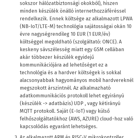
sokszor hálózatbiztonsági okokból), hiszen
minden készülék önálló internethozzáféréssel
rendelkezik. Ennek költsége az alkalmazott LPWA
(NB-IoT/LTE-M) technológia sajátosságai okán 10
évre nagységrendileg 10 EUR (1 EUR/év)
költséggel megoldható (szolgáltató: ONCE). A
keskeny sávszélesség miatt egy GSM cellában
akár többezer készülék egyidejű
kommunikációjára ad lehetőséget ez a
technológia és a hardver költségek is sokkal
alacsonyabbak hagyományos mobil hardvereknél
megszokott árszintnél. Az alkalmazható
adatkommunikációs protokoll lehet egyirányú
(készülék -> adatbázis) UDP , vagy kétirányú
MQTT protokoll. Saját (E-IoT) vagy külső
felhőszolgáltatókhoz (AWS, AZURE) cloud-hoz való
kapcsolódás egyaránt lehetséges.
Az alkalmazott ARM és RISC-V mikrokontroller