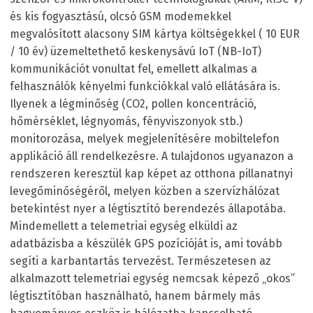
és kis fogyasztású, olcsó GSM modemekkel
megvalósított alacsony SIM kártya költségekkel ( 10 EUR
/ 10 év) üzemeltethető keskenysávú IoT (NB-IoT)
kommunikációt vonultat fel, emellett alkalmas a
felhasználók kényelmi funkciókkal való ellátására is.
Ilyenek a légminőség (CO2, pollen koncentráció,
hőmérséklet, légnyomás, fényviszonyok stb.)
monitorozása, melyek megjelenítésére mobiltelefon
applikáció áll rendelkezésre. A tulajdonos ugyanazon a
rendszeren keresztül kap képet az otthona pillanatnyi
levegőminőségéről, melyen közben a szervízhálózat
betekintést nyer a légtisztító berendezés állapotába.
Mindemellett a telemetriai egység elküldi az
adatbázisba a készülék GPS pozícióját is, ami tovább
segíti a karbantartás tervezést. Természetesen az
alkalmazott telemetriai egység nemcsak képező „okos”
légtisztítóban használható, hanem bármely más