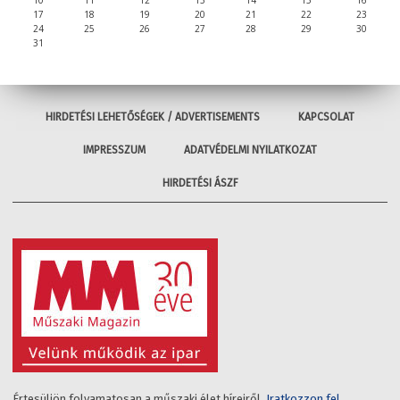
17
18
19
20
21
22
23
24
25
26
27
28
29
30
31
HIRDETÉSI LEHETŐSÉGEK / ADVERTISEMENTS
KAPCSOLAT
IMPRESSZUM
ADATVÉDELMI NYILATKOZAT
HIRDETÉSI ÁSZF
Értesüljön folyamatosan a műszaki élet híreiről.
Iratkozzon fel