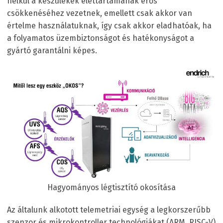
nélkül a készülékek élettartamának erős
csökkenéséhez vezetnek, emellett csak akkor van
értelme használatuknak, így csak akkor eladhatóak, ha
a folyamatos üzembiztonságot és hatékonyságot a
gyártó garantálni képes.
Hagyományos légtisztító okosítása
Az általunk alkotott telemetriai egység a legkorszerűbb
szenzor és mikrokontroller technológiákat (ARM, RISC-V)