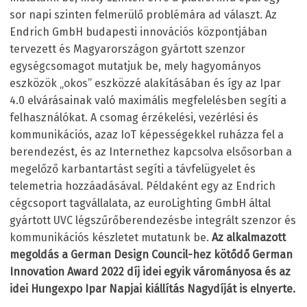
sor napi szinten felmerülő problémára ad választ. Az
Endrich GmbH budapesti innovációs központjában
tervezett és Magyarországon gyártott szenzor
egységcsomagot mutatjuk be, mely hagyományos
eszközök „okos” eszközzé alakításában és így az Ipar
4.0 elvárásainak való maximális megfelelésben segíti a
felhasználókat. A csomag érzékelési, vezérlési és
kommunikációs, azaz IoT képességekkel ruházza fel a
berendezést, és az Internethez kapcsolva elsősorban a
megelőző karbantartást segíti a távfelügyelet és
telemetria hozzáadásával. Példaként egy az Endrich
cégcsoport tagvállalata, az euroLighting GmbH által
gyártott UVC légszűrőberendezésbe integrált szenzor és
kommunikációs készletet mutatunk be.
Az alkalmazott
megoldás a German Design Council-hez kötődő German
Innovation Award 2022 díj idei egyik várományosa és az
idei Hungexpo Ipar Napjai kiállítás Nagydíját is elnyerte.