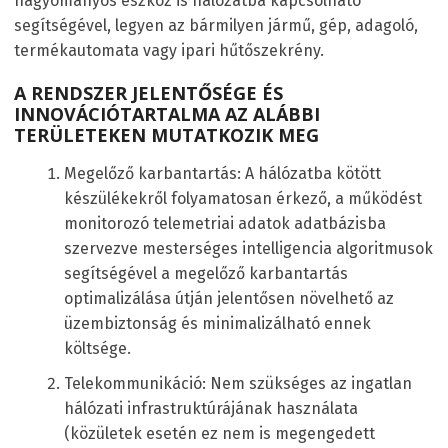
hagyományos eszköz is hálózatba kapcsolható
segítségével, legyen az bármilyen jármű, gép, adagoló,
termékautomata vagy ipari hűtőszekrény.
A RENDSZER JELENTŐSÉGE ÉS
INNOVÁCIÓTARTALMA AZ ALÁBBI
TERÜLETEKEN MUTATKOZIK MEG
Megelőző karbantartás: A hálózatba kötött
készülékekről folyamatosan érkező, a működést
monitorozó telemetriai adatok adatbázisba
szervezve mesterséges intelligencia algoritmusok
segítségével a megelőző karbantartás
optimalizálása útján jelentősen növelhető az
üzembiztonság és minimalizálható ennek
költsége.
Telekommunikáció: Nem szükséges az ingatlan
hálózati infrastruktúrájának használata
(közületek esetén ez nem is megengedett