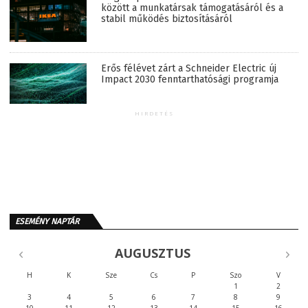
között a munkatársak támogatásáról és a
stabil működés biztosításáról
Erős félévet zárt a Schneider Electric új
Impact 2030 fenntarthatósági programja
HIRDETÉS
ESEMÉNY NAPTÁR
AUGUSZTUS
H
K
Sze
Cs
P
Szo
V
1
2
3
4
5
6
7
8
9
10
11
12
13
14
15
16