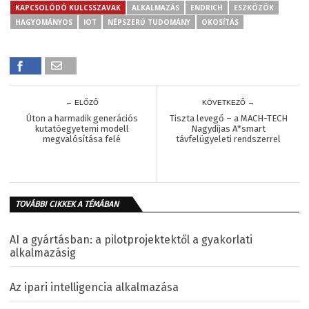
KAPCSOLÓDÓ KULCSSZAVAK
ALKALMAZÁS
ENDRICH
ESZKÖZÖK
HAGYOMÁNYOS
IOT
NÉPSZERŰ TUDOMÁNY
OKOSÍTÁS
← ELŐZŐ
KÖVETKEZŐ →
Úton a harmadik generációs
Tiszta levegő – a MACH-TECH
kutatóegyetemi modell
Nagydíjas A*smart
megvalósítása felé
távfelügyeleti rendszerrel
TOVÁBBI CIKKEK A TÉMÁBAN
AI a gyártásban: a pilotprojektektől a gyakorlati
alkalmazásig
Az ipari intelligencia alkalmazása