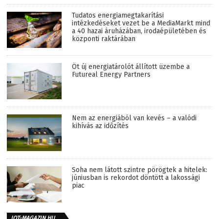
Tudatos energiamegtakarítási
intézkedéseket vezet be a MediaMarkt mind
a 40 hazai áruházában, irodaépületében és
központi raktárában
Öt új energiatárolót állított üzembe a
Futureal Energy Partners
Nem az energiából van kevés – a valódi
kihívás az időzítés
Soha nem látott szintre pörögtek a hitelek:
júniusban is rekordot döntött a lakossági
piac
IOT-MAGAZIN.HU