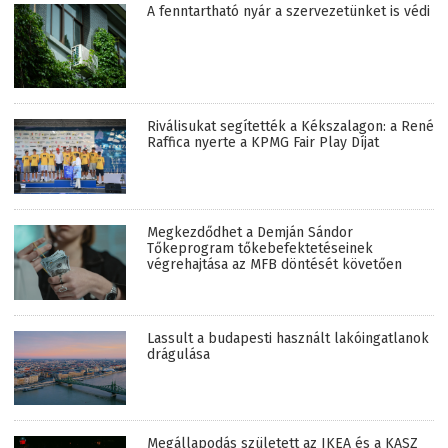
A fenntartható nyár a szervezetünket is védi
Riválisukat segítették a Kékszalagon: a René
Raffica nyerte a KPMG Fair Play Díjat
Megkezdődhet a Demján Sándor
Tőkeprogram tőkebefektetéseinek
végrehajtása az MFB döntését követően
Lassult a budapesti használt lakóingatlanok
drágulása
Megállapodás született az IKEA és a KASZ