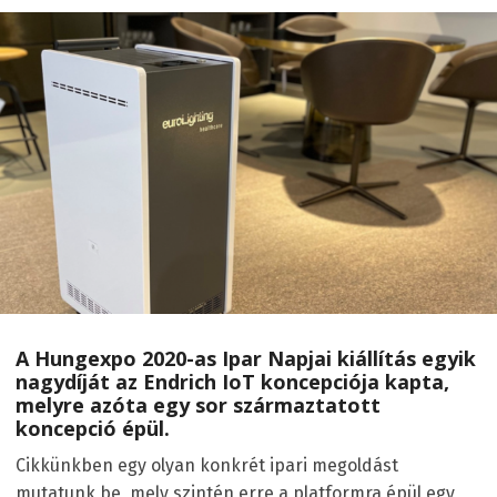
A Hungexpo 2020-as Ipar Napjai kiállítás egyik
nagydíját az Endrich IoT koncepciója kapta,
melyre azóta egy sor származtatott
koncepció épül.
Cikkünkben egy olyan konkrét ipari megoldást
mutatunk be, mely szintén erre a platformra épül egy