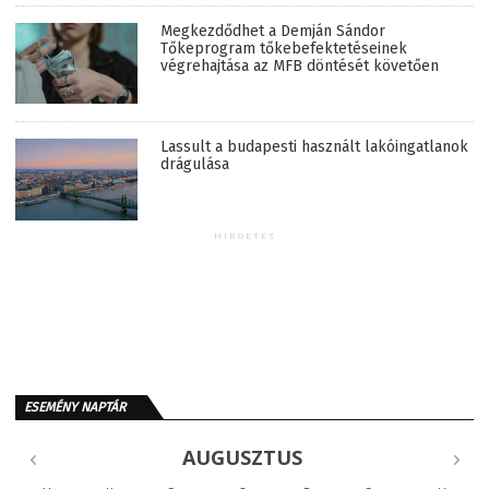
Megkezdődhet a Demján Sándor
Tőkeprogram tőkebefektetéseinek
végrehajtása az MFB döntését követően
Lassult a budapesti használt lakóingatlanok
drágulása
HIRDETÉS
ESEMÉNY NAPTÁR
AUGUSZTUS