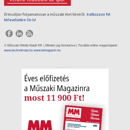
Értesüljön folyamatosan a műszaki élet híreiről.
Iratkozzon fel
hírlevelünkre Ön is!
© Műszaki Média Kiadó Kft. | Minden jog fenntartva | További online magazinjaink:
www.technokrata.hu
www.iotmagazin.hu
HIRDETÉS