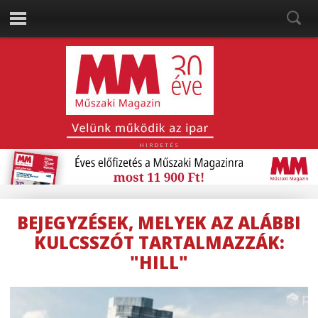
HIRDETÉS
BEJEGYZÉSEK, MELYEK AZ ALÁBBI
KULCSSZÓT TARTALMAZZÁK:
"HILL"