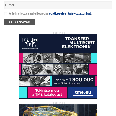
A feliratkozással elfogadja
adatkezelési tájékoztatónkat
.
Feliratkozás
HIRDETÉS
HIRDETÉS