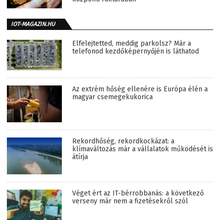
IOT-MAGAZIN.HU
Elfelejtetted, meddig parkolsz? Már a
telefonod kezdőképernyőjén is láthatod
Az extrém hőség ellenére is Európa élén a
magyar csemegekukorica
Rekordhőség, rekordkockázat: a
klímaváltozás már a vállalatok működését is
átírja
Véget ért az IT-bérrobbanás: a következő
verseny már nem a fizetésekről szól