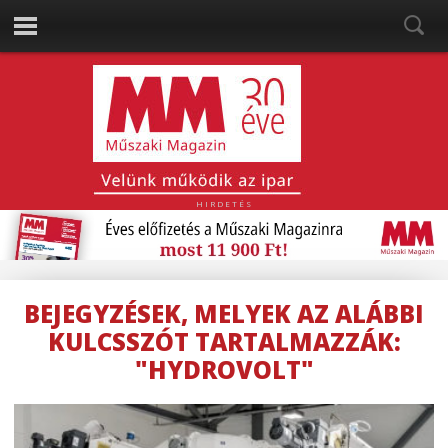
HIRDETÉS
BEJEGYZÉSEK, MELYEK AZ ALÁBBI
KULCSSZÓT TARTALMAZZÁK:
"HYDROVOLT"