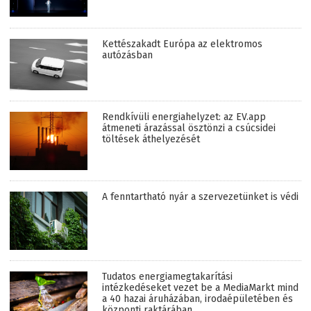
Kettészakadt Európa az elektromos
autózásban
Rendkívüli energiahelyzet: az EV.app
átmeneti árazással ösztönzi a csúcsidei
töltések áthelyezését
A fenntartható nyár a szervezetünket is védi
Tudatos energiamegtakarítási
intézkedéseket vezet be a MediaMarkt mind
a 40 hazai áruházában, irodaépületében és
központi raktárában