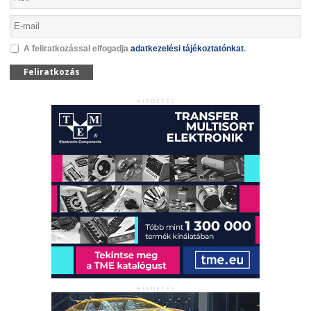
A feliratkozással elfogadja
adatkezelési tájékoztatónkat
.
Feliratkozás
HIRDETÉS
HIRDETÉS