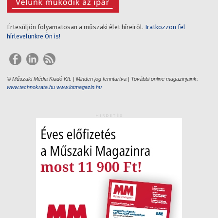
Értesüljön folyamatosan a műszaki élet híreiről.
Iratkozzon fel
hírlevelünkre Ön is!
© Műszaki Média Kiadó Kft. | Minden jog fenntartva | További online magazinjaink:
www.technokrata.hu
www.iotmagazin.hu
HIRDETÉS