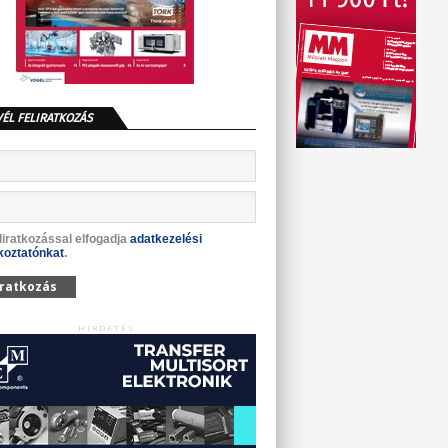
VÉL FELIRATKOZÁS
liratkozással elfogadja
adatkezelési
koztatónkat
.
iratkozás
HIRDETÉS