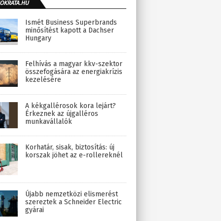
OKRATA.HU
Ismét Business Superbrands
minősítést kapott a Dachser
Hungary
Felhívás a magyar kkv-szektor
összefogására az energiakrízis
kezelésére
A kékgallérosok kora lejárt?
Érkeznek az újgalléros
munkavállalók
Korhatár, sisak, biztosítás: új
korszak jöhet az e-rollereknél
Újabb nemzetközi elismerést
szereztek a Schneider Electric
gyárai