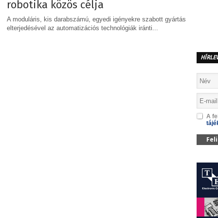
robotika közös célja
A moduláris, kis darabszámú, egyedi igényekre szabott gyártás
elterjedésével az automatizációs technológiák iránti...
MEGOSZTÁS
HÍRLE
A fe
tájé
Fel