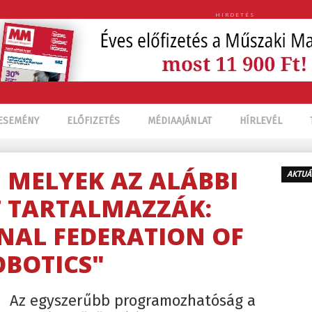
HIRDETÉS
ESEMÉNY
ELŐFIZETÉS
MÉDIAAJÁNLAT
HÍRLEVÉL
, MELYEK AZ ALÁBBI
AKTUÁ
 TARTALMAZZÁK:
NAL FEDERATION OF
OBOTICS"
Az egyszerűbb programozhatóság a