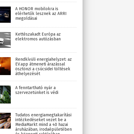
A HONOR mobilokra is
elérhetők lesznek az ARRI
megoldásai
Kettészakadt Európa az
elektromos autózásban
Rendkívüli energiahelyzet: az
EV.app átmeneti árazással
ösztönzi a csúcsidei töltések
áthelyezését
A fenntartható nyár a
szervezetünket is védi
Tudatos energiamegtakarítási
intézkedéseket vezet be a
MediaMarkt mind a 40 hazai
áruházában, irodaépületében