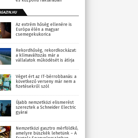
és központi raktárában
AGAZIN.HU
Az extrém hőség ellenére is
Európa élén a magyar
csemegekukorica
Rekordhőség, rekordkockázat:
a klímaváltozás már a
vállalatok működését is átírja
Véget ért az IT-bérrobbanás: a
következő verseny már nem a
fizetésekről szól
Újabb nemzetközi elismerést
szereztek a Schneider Electric
gyárai
Nemzetközi gasztro mérföldkő,
amelyre büszkék lehetünk – A