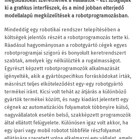
megoldásokat szeretnének a vállalatok – ezt szolgálják
ki a grafikus interfészek, és a mind jobban elterjedő
modellalapú megközelítések a robotprogramozásban.
Mindeddig egy robotikai rendszer telepítésében a
költségek jelentős részét a robotprogramozás tette ki.
Ráadásul hagyományosan a robotgyártó cégek egyes
robotprogramjai szigorú és bonyolult keretrendszert
szabtak, amelyek így nélkülözték a rugalmasságot.
Egyrészt képzett robotprogramozók alkalmazását
igényelték, akik a gyártóspecifikus forráskódokat írták,
másrészt teljes elköteleződést egy-egy robotgyártó
termékei iránt. Kicsi volt tehát az átjárás a különböző
gyártók termékei között, és nagy kiadást jelentett egy
cégnek az automatizációs folyamatok többnyire külső,
nagyvállalatok esetén belső, szakképzett programozók
által ellátott felügyelete. Különösen igaz volt akkor, ha
egy ipari vagy mobil robotot többféle részfolyamat
ellátására szeretett volna alkalmazni egy vállalat, amely