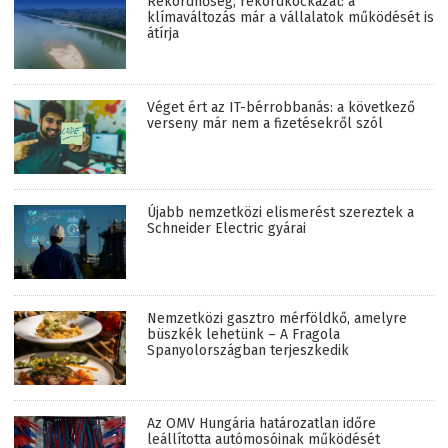
Rekordhőség, rekordkockázat: a
klímaváltozás már a vállalatok működését is
átírja
Véget ért az IT-bérrobbanás: a következő
verseny már nem a fizetésekről szól
Újabb nemzetközi elismerést szereztek a
Schneider Electric gyárai
Nemzetközi gasztro mérföldkő, amelyre
büszkék lehetünk – A Fragola
Spanyolországban terjeszkedik
Az OMV Hungária határozatlan időre
leállította autómosóinak működését