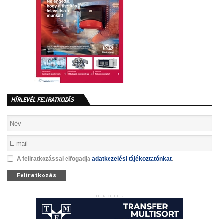
HÍRLEVÉL FELIRATKOZÁS
A feliratkozással elfogadja
adatkezelési tájékoztatónkat
.
Feliratkozás
HIRDETÉS