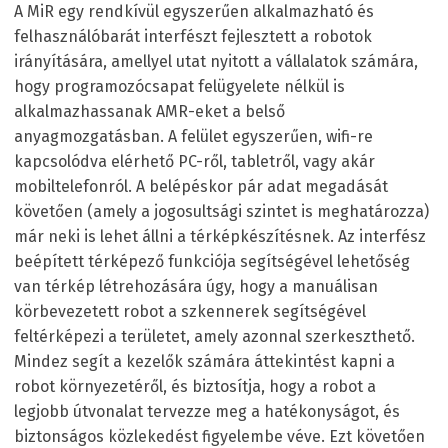
A MiR egy rendkívül egyszerűen alkalmazható és
felhasználóbarát interfészt fejlesztett a robotok
irányítására, amellyel utat nyitott a vállalatok számára,
hogy programozócsapat felügyelete nélkül is
alkalmazhassanak AMR-eket a belső
anyagmozgatásban. A felület egyszerűen, wifi-re
kapcsolódva elérhető PC-ről, tabletről, vagy akár
mobiltelefonról. A belépéskor pár adat megadását
követően (amely a jogosultsági szintet is meghatározza)
már neki is lehet állni a térképkészítésnek. Az interfész
beépített térképező funkciója segítségével lehetőség
van térkép létrehozására úgy, hogy a manuálisan
körbevezetett robot a szkennerek segítségével
feltérképezi a területet, amely azonnal szerkeszthető.
Mindez segít a kezelők számára áttekintést kapni a
robot környezetéről, és biztosítja, hogy a robot a
legjobb útvonalat tervezze meg a hatékonyságot, és
biztonságos közlekedést figyelembe véve. Ezt követően