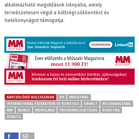
alkalmazható megoldások irányába, amely
természetesen végül a költségcsökkentést és
hatékonyságot támogatja.
KAPCSOLÓDÓ KULCSSZAVAK
IFR
INDUSTRIAL
INTERNATIONAL FEDERATION OF ROBOTICS
KIEMELT
KIS DARABSZÁMÚ
MIR
MOBILE
MODULÁRIS
PROGRAMOZHATÓSÁG
ROBOTIKA
ROBOTS