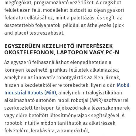
megfogókat, programozható vezérlőket. A drag&bot
felület ezen felül modelleket biztosít az olyan gyakori
feladatok ellátásához, mint a palettázás, és segíti az
összetettebb folyamatok, például az áthelyezés (pick
and place) testreszabását.
EGYSZERŰEN KEZELHETŐ INTERFÉSZEK
OKOSTELEFONON, LAPTOPON VAGY PC-N
Az egyszerű felhasználáshoz elengedhetetlen a
könnyen kezelhető, grafikus felületek alkalmazása,
amelyben az innovatív robotgyártók az élen járnak,
hiszen a kezdetektől erre törekedtek. Ilyen a dán
Mobil
Industrial Robots (MiR)
, amelynek intralogisztikában
alkalmazható autonóm mobil robotjai (AMR) szoftverrel
szerkesztett térképen tájékozódnak a lézerszkennerek
vagy előre betöltött létesítményrajzok segítségével. A
robotok intuitív módon taníthatók az alkatrészek
felvételére, lerakására, a kamerákból,