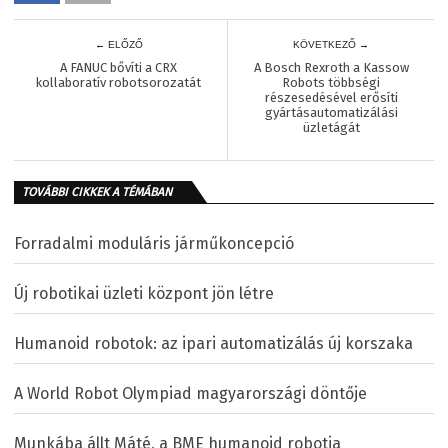
← ELŐZŐ
KÖVETKEZŐ →
A FANUC bővíti a CRX
A Bosch Rexroth a Kassow
kollaboratív robotsorozatát
Robots többségi
részesedésével erősíti
gyártásautomatizálási
üzletágát
TOVÁBBI CIKKEK A TÉMÁBAN
Forradalmi moduláris járműkoncepció
Új robotikai üzleti központ jön létre
Humanoid robotok: az ipari automatizálás új korszaka
A World Robot Olympiad magyarországi döntője
Munkába állt Máté, a BME humanoid robotja