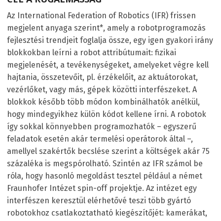
Az International Federation of Robotics (IFR) frissen
megjelent anyaga szerint*, amely a robotprogramozás
fejlesztési trendjeit foglalja össze, egy igen gyakori irány
blokkokban leírni a robot attribútumait: fizikai
megjelenését, a tevékenységeket, amelyeket végre kell
hajtania, összetevőit, pl. érzékelőit, az aktuátorokat,
vezérlőket, vagy más, gépek közötti interfészeket. A
blokkok később több módon kombinálhatók anélkül,
hogy mindegyikhez külön kódot kellene írni. A robotok
így sokkal könnyebben programozhatók – egyszerű
feladatok esetén akár termelési operátorok által –,
amellyel szakértők becslése szerint a költségek akár 75
százaléka is megspórolható. Szintén az IFR számol be
róla, hogy hasonló megoldást tesztel például a német
Fraunhofer Intézet spin-off projektje. Az intézet egy
interfészen keresztül elérhetővé teszi több gyártó
robotokhoz csatlakoztatható kiegészítőjét: kamerákat,