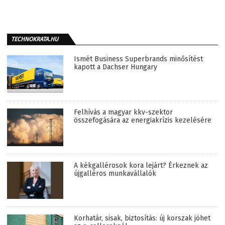
TECHNOKRATA.HU
Ismét Business Superbrands minősítést
kapott a Dachser Hungary
Felhívás a magyar kkv-szektor
összefogására az energiakrízis kezelésére
A kékgallérosok kora lejárt? Érkeznek az
újgalléros munkavállalók
Korhatár, sisak, biztosítás: új korszak jöhet