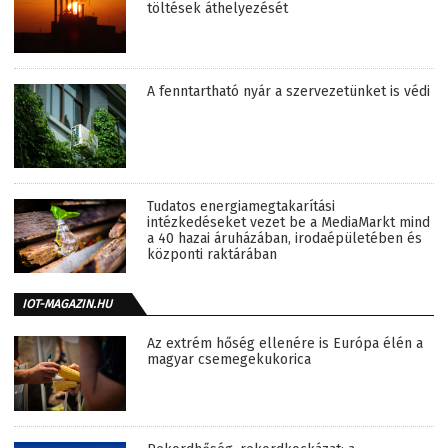
töltések áthelyezését
A fenntartható nyár a szervezetünket is védi
Tudatos energiamegtakarítási
intézkedéseket vezet be a MediaMarkt mind
a 40 hazai áruházában, irodaépületében és
központi raktárában
IOT-MAGAZIN.HU
Az extrém hőség ellenére is Európa élén a
magyar csemegekukorica