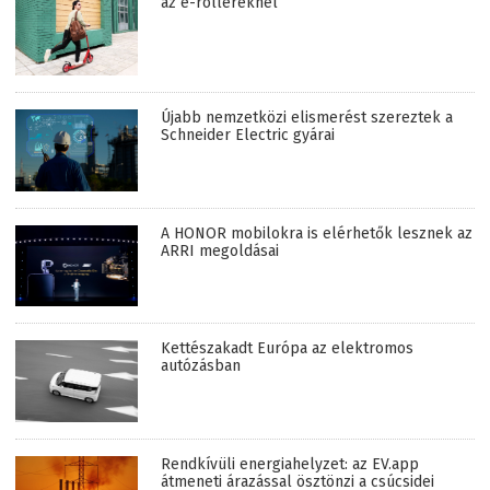
az e-rollereknél
Újabb nemzetközi elismerést szereztek a
Schneider Electric gyárai
A HONOR mobilokra is elérhetők lesznek az
ARRI megoldásai
Kettészakadt Európa az elektromos
autózásban
Rendkívüli energiahelyzet: az EV.app
átmeneti árazással ösztönzi a csúcsidei