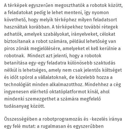
A térképek egyszerűen megoszthatók a robotok között,
a feladatokat pedig le lehet menteni, így nyomon
követhető, hogy melyik térképhez milyen feladatsort
használtak korábban. A térképekhez további rétegek
adhatók, amelyek szabályokat, irányelveket, célokat
biztosítanak a robot számára, például lehetőség van
piros zónák megjelölésére, amelyeket el kell kerülnie a
robotnak. Mindezt azt jelenti, hogy a robotok
betanítása egy-egy feladatra különösebb szaktudás
nélkül is lehetséges, amely nem csak jelentős költséget
és időt spórol a vállalatoknak, de közelebb hozza a
technológiát minden alkalmazotthoz. Mindehhez a cég
ingyenesen elérhető oktatóplatformot kínál, ahol
mindenki szemezgethet a számára megfelelő
tudásanyag között.
Összességében a robotprogramozás és -kezelés iránya
egy felé mutat: a rugalmasan és egyszerűbben