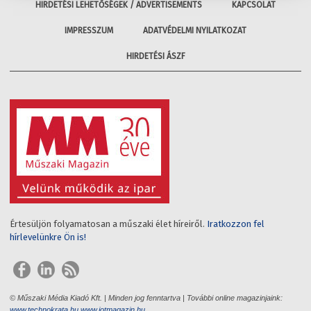
HIRDETÉSI LEHETŐSÉGEK / ADVERTISEMENTS
KAPCSOLAT
IMPRESSZUM
ADATVÉDELMI NYILATKOZAT
HIRDETÉSI ÁSZF
Értesüljön folyamatosan a műszaki élet híreiről.
Iratkozzon fel
hírlevelünkre Ön is!
© Műszaki Média Kiadó Kft. | Minden jog fenntartva | További online magazinjaink:
www.technokrata.hu
www.iotmagazin.hu