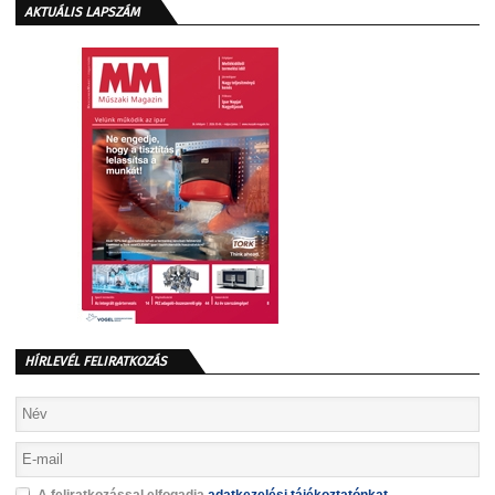
AKTUÁLIS LAPSZÁM
HÍRLEVÉL FELIRATKOZÁS
A feliratkozással elfogadja
adatkezelési tájékoztatónkat
.