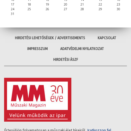
17
18
19
20
21
22
23
24
25
26
27
28
29
30
31
HIRDETÉSI LEHETŐSÉGEK / ADVERTISEMENTS
KAPCSOLAT
IMPRESSZUM
ADATVÉDELMI NYILATKOZAT
HIRDETÉSI ÁSZF
Értesüljön folyamatosan a műszaki élet híreiről.
Iratkozzon fel