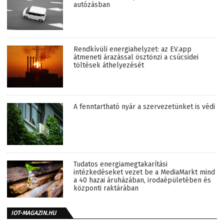
autózásban
Rendkívüli energiahelyzet: az EV.app
átmeneti árazással ösztönzi a csúcsidei
töltések áthelyezését
A fenntartható nyár a szervezetünket is védi
Tudatos energiamegtakarítási
intézkedéseket vezet be a MediaMarkt mind
a 40 hazai áruházában, irodaépületében és
központi raktárában
IOT-MAGAZIN.HU