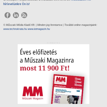
hírlevelünkre Ön is!
© Műszaki Média Kiadó Kft. | Minden jog fenntartva | További online magazinjaink:
www.technokrata.hu
www.iotmagazin.hu
HIRDETÉS