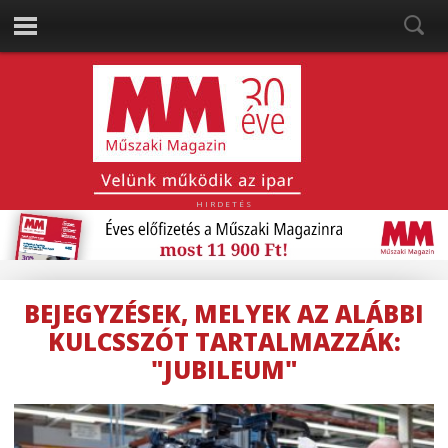
HIRDETÉS
BEJEGYZÉSEK, MELYEK AZ ALÁBBI
KULCSSZÓT TARTALMAZZÁK:
"JUBILEUM"