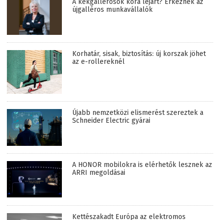
A kékgallérosok kora lejárt? Érkeznek az
újgalléros munkavállalók
Korhatár, sisak, biztosítás: új korszak jöhet
az e-rollereknél
Újabb nemzetközi elismerést szereztek a
Schneider Electric gyárai
A HONOR mobilokra is elérhetők lesznek az
ARRI megoldásai
Kettészakadt Európa az elektromos