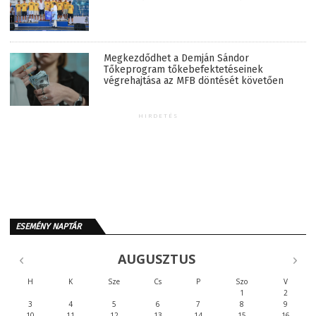
Megkezdődhet a Demján Sándor
Tőkeprogram tőkebefektetéseinek
végrehajtása az MFB döntését követően
HIRDETÉS
ESEMÉNY NAPTÁR
AUGUSZTUS
H
K
Sze
Cs
P
Szo
V
1
2
3
4
5
6
7
8
9
10
11
12
13
14
15
16