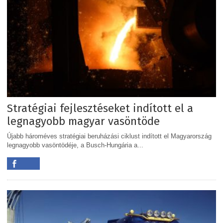
Stratégiai fejlesztéseket indított el a
legnagyobb magyar vasöntöde
Újabb hároméves stratégiai beruházási ciklust indított el Magyarország
legnagyobb vasöntödéje, a Busch-Hungária a...