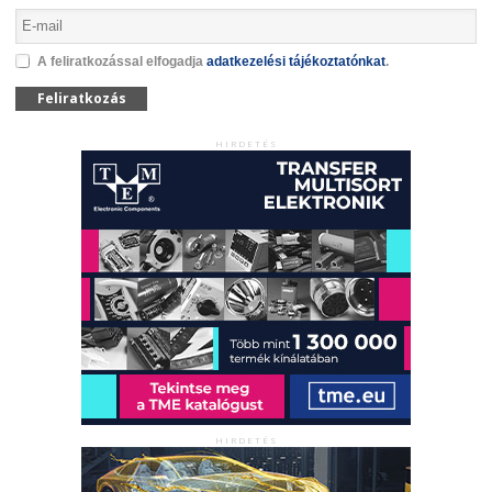
A feliratkozással elfogadja
adatkezelési tájékoztatónkat
.
Feliratkozás
HIRDETÉS
HIRDETÉS