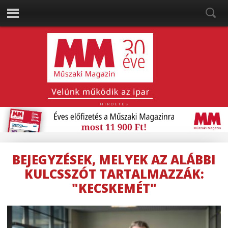
HIRDETÉS
BEJEGYZÉSEK, MELYEK AZ ALÁBBI
KULCSSZÓT TARTALMAZZÁK:
"KECSKEMÉT"