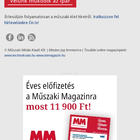
Értesüljön folyamatosan a műszaki élet híreiről.
Iratkozzon fel
hírlevelünkre Ön is!
© Műszaki Média Kiadó Kft. | Minden jog fenntartva | További online magazinjaink:
www.technokrata.hu
www.iotmagazin.hu
HIRDETÉS