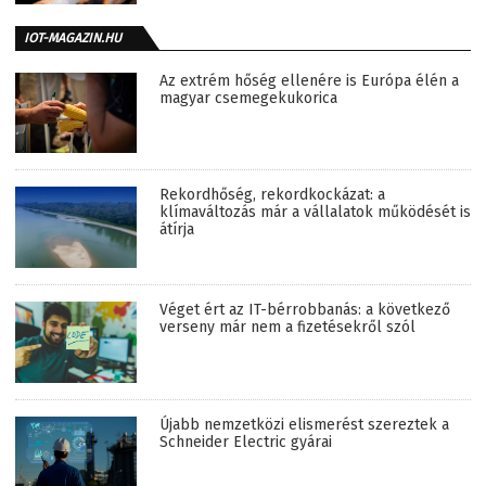
IOT-MAGAZIN.HU
Az extrém hőség ellenére is Európa élén a
magyar csemegekukorica
Rekordhőség, rekordkockázat: a
klímaváltozás már a vállalatok működését is
átírja
Véget ért az IT-bérrobbanás: a következő
verseny már nem a fizetésekről szól
Újabb nemzetközi elismerést szereztek a
Schneider Electric gyárai