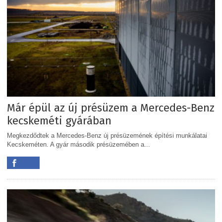
Már épül az új présüzem a Mercedes-Benz
kecskeméti gyárában
Megkezdődtek a Mercedes-Benz új présüzemének építési munkálatai
Kecskeméten. A gyár második présüzemében a...