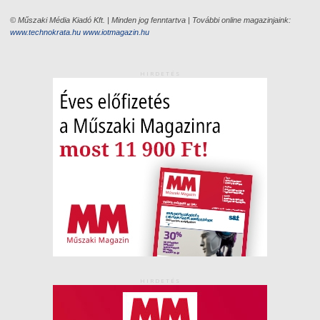
© Műszaki Média Kiadó Kft. | Minden jog fenntartva | További online magazinjaink:
www.technokrata.hu
www.iotmagazin.hu
HIRDETÉS
HIRDETÉS