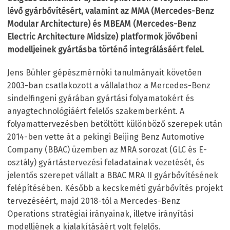
lévő gyárbővítésért, valamint az MMA (Mercedes-Benz
Modular Architecture) és MBEAM (Mercedes-Benz
Electric Architecture Midsize) platformok jövőbeni
modelljeinek gyártásba történő integrálásáért felel.
Jens Bühler gépészmérnöki tanulmányait követően
2003-ban csatlakozott a vállalathoz a Mercedes-Benz
sindelfingeni gyárában gyártási folyamatokért és
anyagtechnológiáért felelős szakemberként. A
folyamattervezésben betöltött különböző szerepek után
2014-ben vette át a pekingi Beijing Benz Automotive
Company (BBAC) üzemben az MRA sorozat (GLC és E-
osztály) gyártástervezési feladatainak vezetését, és
jelentős szerepet vállalt a BBAC MRA II gyárbővítésének
felépítésében. Később a kecskeméti gyárbővítés projekt
tervezéséért, majd 2018-tól a Mercedes-Benz
Operations stratégiai irányainak, illetve irányítási
modelljének a kialakításáért volt felelős.