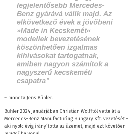
legjelentősebb Mercedes-
Benz gyárává válik majd. Az
elkövetkező évek a jövőbeni
»Made in Kecskemét«
modellek bevezetésének
köszönhetően izgalmas
kihívásokat tartogatnak,
amiben nagyon számítok a
nagyszerű kecskeméti
csapatra”
– mondta Jens Bühler.
Bühler 2024 januárjában Christian Wolfftól vette át a
Mercedes-Benz Manufacturing Hungary Kft. vezetését –
aki nyolc évig irányította az üzemet, majd ezt követően
nyugdíjba vonul.