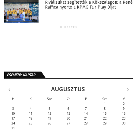
Riválisukat segítették a Kékszalagon: a René
Raffica nyerte a KPMG Fair Play Díjat
HIRDETÉS
ESEMÉNY NAPTÁR
AUGUSZTUS
H
K
Sze
Cs
P
Szo
V
1
2
3
4
5
6
7
8
9
10
11
12
13
14
15
16
17
18
19
20
21
22
23
24
25
26
27
28
29
30
31