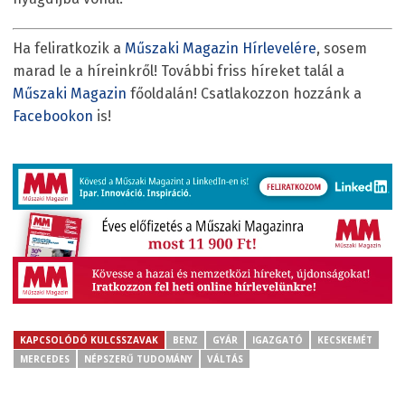
Ha feliratkozik a
Műszaki Magazin Hírlevelére
, sosem
marad le a híreinkről! További friss híreket talál a
Műszaki Magazin
főoldalán! Csatlakozzon hozzánk a
Facebookon
is!
KAPCSOLÓDÓ KULCSSZAVAK
BENZ
GYÁR
IGAZGATÓ
KECSKEMÉT
MERCEDES
NÉPSZERŰ TUDOMÁNY
VÁLTÁS