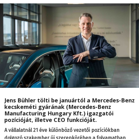
Jens Bühler tölti be januártól a Mercedes-Benz
kecskeméti gyárának (Mercedes-Benz
Manufacturing Hungary Kft.) igazgatói
pozícióját, illetve CEO funkcióját
.
A vállalatnál 21 éve különböző vezetői pozíciókban
dolgozó szakember új szerepkörében a folyamatban