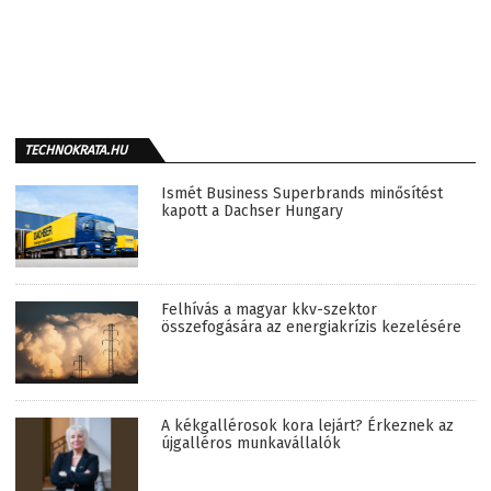
TECHNOKRATA.HU
Ismét Business Superbrands minősítést
kapott a Dachser Hungary
Felhívás a magyar kkv-szektor
összefogására az energiakrízis kezelésére
A kékgallérosok kora lejárt? Érkeznek az
újgalléros munkavállalók