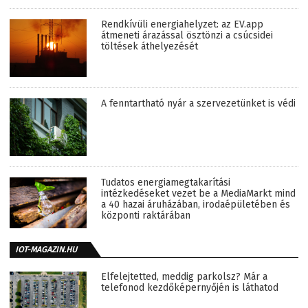
Rendkívüli energiahelyzet: az EV.app
átmeneti árazással ösztönzi a csúcsidei
töltések áthelyezését
A fenntartható nyár a szervezetünket is védi
Tudatos energiamegtakarítási
intézkedéseket vezet be a MediaMarkt mind
a 40 hazai áruházában, irodaépületében és
központi raktárában
IOT-MAGAZIN.HU
Elfelejtetted, meddig parkolsz? Már a
telefonod kezdőképernyőjén is láthatod