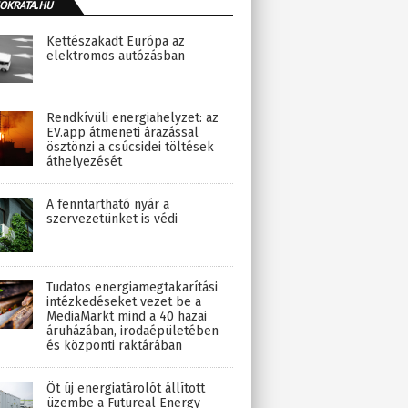
OKRATA.HU
Kettészakadt Európa az
elektromos autózásban
Rendkívüli energiahelyzet: az
EV.app átmeneti árazással
ösztönzi a csúcsidei töltések
áthelyezését
A fenntartható nyár a
szervezetünket is védi
Tudatos energiamegtakarítási
intézkedéseket vezet be a
MediaMarkt mind a 40 hazai
áruházában, irodaépületében
és központi raktárában
Öt új energiatárolót állított
üzembe a Futureal Energy