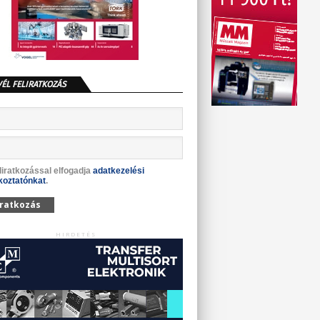
VÉL FELIRATKOZÁS
liratkozással elfogadja
adatkezelési
koztatónkat
.
iratkozás
HIRDETÉS