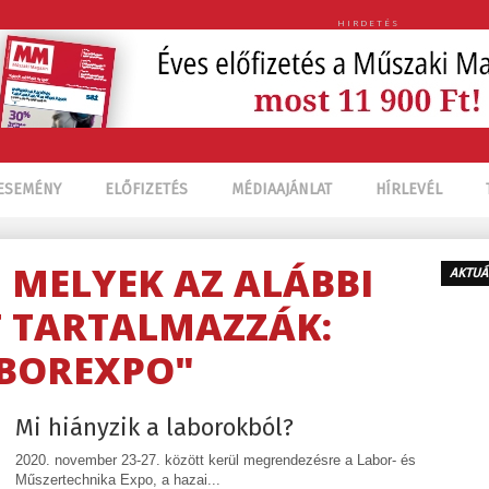
HIRDETÉS
ESEMÉNY
ELŐFIZETÉS
MÉDIAAJÁNLAT
HÍRLEVÉL
, MELYEK AZ ALÁBBI
AKTUÁ
 TARTALMAZZÁK:
BOREXPO"
Mi hiányzik a laborokból?
2020. november 23-27. között kerül megrendezésre a Labor- és
Műszertechnika Expo, a hazai...