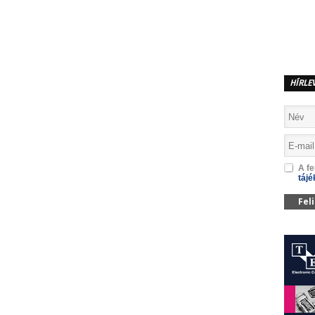
MEGOSZTÁS
HÍRLE
A fe
tájé
Fel