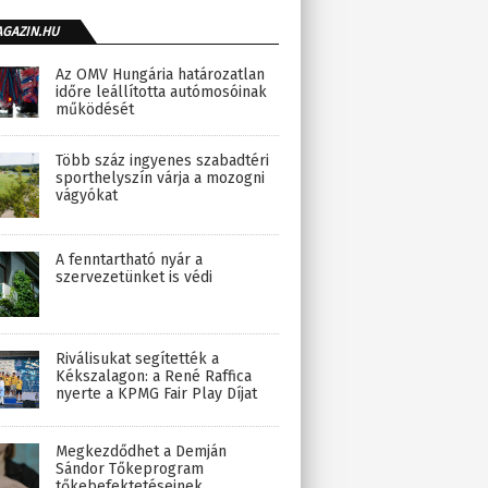
AGAZIN.HU
Az OMV Hungária határozatlan
időre leállította autómosóinak
működését
Több száz ingyenes szabadtéri
sporthelyszín várja a mozogni
vágyókat
A fenntartható nyár a
szervezetünket is védi
Riválisukat segítették a
Kékszalagon: a René Raffica
nyerte a KPMG Fair Play Díjat
Megkezdődhet a Demján
Sándor Tőkeprogram
tőkebefektetéseinek