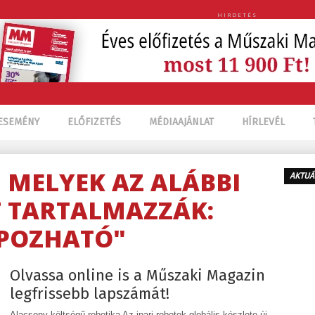
HIRDETÉS
ESEMÉNY
ELŐFIZETÉS
MÉDIAAJÁNLAT
HÍRLEVÉL
, MELYEK AZ ALÁBBI
AKTUÁ
 TARTALMAZZÁK:
POZHATÓ"
Olvassa online is a Műszaki Magazin
legfrissebb lapszámát!
Alacsony költségű robotika Az ipari robotok globális készlete új