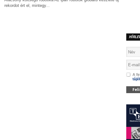
rekordot ért el, mintegy...
MEGOSZTÁS
HÍRLE
A fe
tájé
Fel