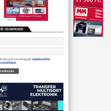
VÉL FELIRATKOZÁS
liratkozással elfogadja
adatkezelési
koztatónkat
.
iratkozás
HIRDETÉS