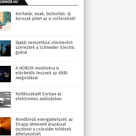
OKRATA.HU
Korhatár, sisak, biztosítás: új
korszak jöhet az e-rollereknél
Újabb nemzetközi elismerést
szereztek a Schneider Electric
gyárai
A HONOR mobilokra is
elérhetők lesznek az ARRI
megoldásai
Kettészakadt Európa az
elektromos autózásban
Rendkívüli energiahelyzet: az
EV.app átmeneti árazással
ösztönzi a csúcsidei töltések
áthelyezését