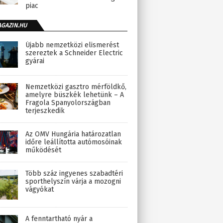
piac
AGAZIN.HU
Újabb nemzetközi elismerést
szereztek a Schneider Electric
gyárai
Nemzetközi gasztro mérföldkő,
amelyre büszkék lehetünk – A
Fragola Spanyolországban
terjeszkedik
Az OMV Hungária határozatlan
időre leállította autómosóinak
működését
Több száz ingyenes szabadtéri
sporthelyszín várja a mozogni
vágyókat
A fenntartható nyár a