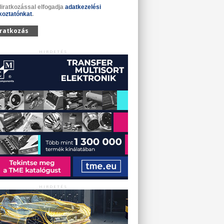
liratkozással elfogadja
adatkezelési
koztatónkat
.
iratkozás
HIRDETÉS
HIRDETÉS