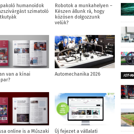
pakoló humanoidok
Robotok a munkahelyen –
ázszivárgást szimatoló
Készen állunk rá, hogy
tkutyák
közösen dolgozzunk
velük?
an van a kínai
Automechanika 2026
IOT-M
ipar?
ssa online is a Műszaki
Új fejezet a vállalati