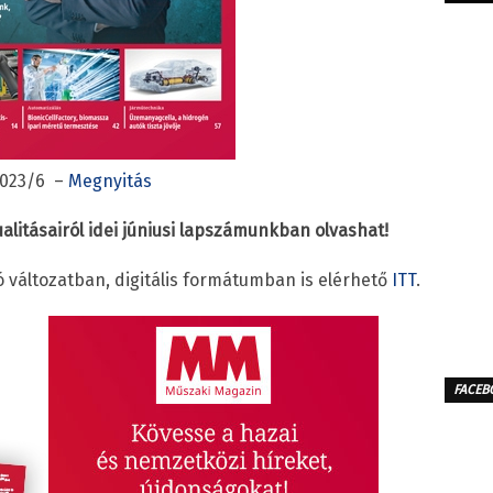
023/6 –
Megnyitás
alitásairól idei júniusi lapszámunkban olvashat!
változatban, digitális formátumban is elérhető
ITT
.
FACEB