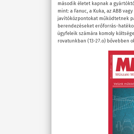
második életet kapnak a gyártóktól
mint: a Fanuc, a Kuka, az ABB vagy 
javítóközpontokat működtetnek pa
berendezéseket erőforrás-hatékon
ügyfeleik számára komoly költsége
rovatunkban (13-27.o) bővebben 