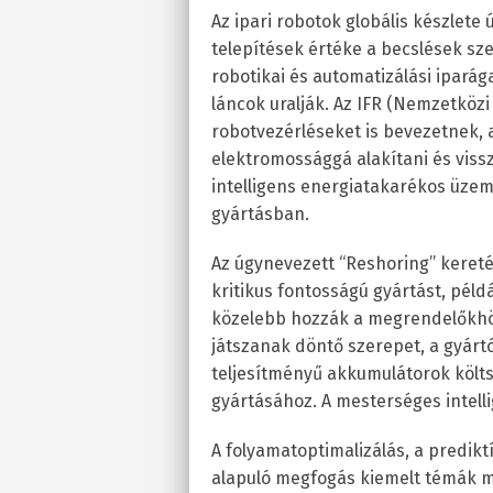
Az ipari robotok globális készlete ú
telepítések értéke a becslések szer
robotikai és automatizálási iparága
láncok uralják. Az IFR (Nemzetközi 
robotvezérléseket is bevezetnek,
elektromossággá alakítani és viss
intelligens energiatakarékos üzem
gyártásban.
Az úgynevezett “Reshoring” keretéb
kritikus fontosságú gyártást, pél
közelebb hozzák a megrendelőkhö
játszanak döntő szerepet, a gyárt
teljesítményű akkumulátorok köl
gyártásához. A mesterséges intelli
A folyamatoptimalizálás, a predik
alapuló megfogás kiemelt témák m