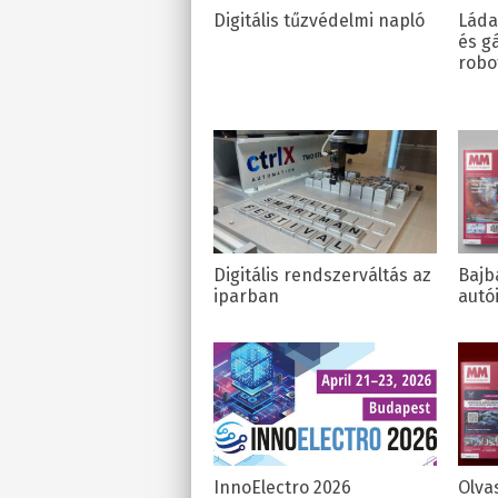
Digitális tűzvédelmi napló
Láda
és g
robo
Digitális rendszerváltás az
Bajb
iparban
autó
InnoElectro 2026
Olva