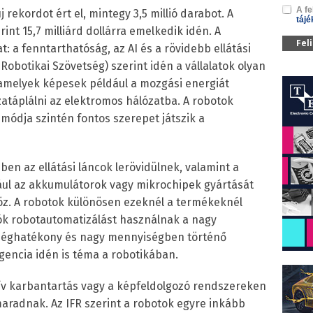
A fe
j rekordot ért el, mintegy 3,5 millió darabot. A
tájé
int 15,7 milliárd dollárra emelkedik idén. A
Fel
t: a fenntarthatóság, az AI és a rövidebb ellátási
Robotikai Szövetség) szerint idén a vállalatok olyan
 amelyek képesek például a mozgási energiát
zatáplálni az elektromos hálózatba. A robotok
módja szintén fontos szerepet játszik a
en az ellátási láncok lerövidülnek, valamint a
dául az akkumulátorok vagy mikrochipek gyártását
z. A robotok különösen ezeknél a termékeknél
ók robotautomatizálást használnak a nagy
tséghatékony és nagy mennyiségben történő
gencia idén is téma a robotikában.
tív karbantartás vagy a képfeldolgozó rendszereken
aradnak. Az IFR szerint a robotok egyre inkább