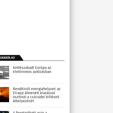
OKRATA.HU
Kettészakadt Európa az
elektromos autózásban
Rendkívüli energiahelyzet: az
EV.app átmeneti árazással
ösztönzi a csúcsidei töltések
áthelyezését
A fenntartható nyár a