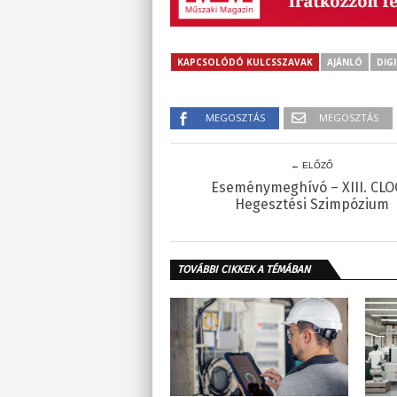
KAPCSOLÓDÓ KULCSSZAVAK
AJÁNLÓ
DIGI
MEGOSZTÁS
MEGOSZTÁS
← ELŐZŐ
Eseménymeghívó – XIII. CL
Hegesztési Szimpózium
TOVÁBBI CIKKEK A TÉMÁBAN