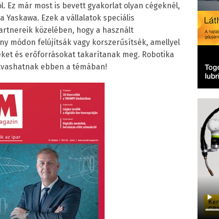
. Ez már most is bevett gyakorlat olyan cégeknél,
a Yaskawa. Ezek a vállalatok speciális
rtnereik közelében, hogy a használt
y módon felújítsák vagy korszerűsítsék, amellyel
ket és erőforrásokat takarítanak meg. Robotika
olvashatnak ebben a témában!