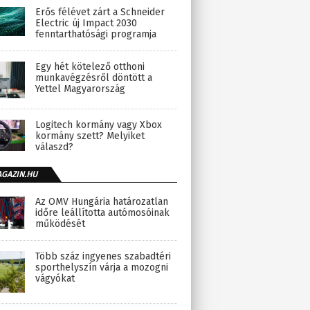
Erős félévet zárt a Schneider
Electric új Impact 2030
fenntarthatósági programja
Egy hét kötelező otthoni
munkavégzésről döntött a
Yettel Magyarország
Logitech kormány vagy Xbox
kormány szett? Melyiket
válaszd?
AGAZIN.HU
Az OMV Hungária határozatlan
időre leállította autómosóinak
működését
Több száz ingyenes szabadtéri
sporthelyszín várja a mozogni
vágyókat