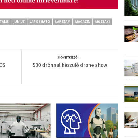
TÁLIS
JÚNIUS
LAPOZHATÓ
LAPSZÁM
MAGAZIN
MŰSZAKI
KÖVETKEZŐ →
OOS
500 drónnal készülő drone show