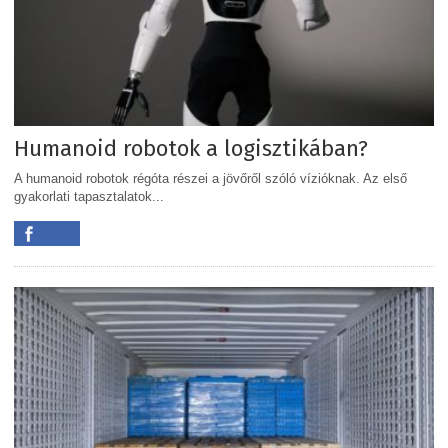
Humanoid robotok a logisztikában?
A humanoid robotok régóta részei a jövőről szóló vízióknak. Az első
gyakorlati tapasztalatok...