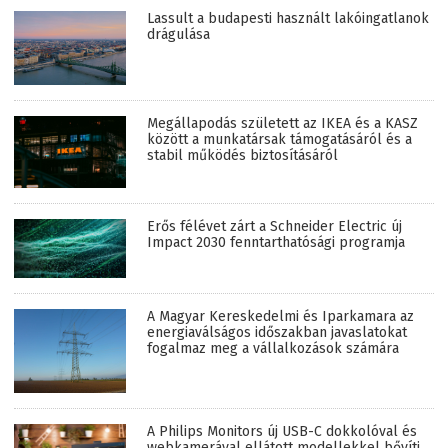
Lassult a budapesti használt lakóingatlanok
drágulása
Megállapodás született az IKEA és a KASZ
között a munkatársak támogatásáról és a
stabil működés biztosításáról
Erős félévet zárt a Schneider Electric új
Impact 2030 fenntarthatósági programja
A Magyar Kereskedelmi és Iparkamara az
energiaválságos időszakban javaslatokat
fogalmaz meg a vállalkozások számára
A Philips Monitors új USB-C dokkolóval és
webkamerával ellátott modellekkel bővíti