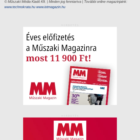
© Műszaki Média Kiadó Kft. | Minden jog fenntartva | További online magazinjaink:
www.technokrata.hu
www.iotmagazin.hu
HIRDETÉS
HIRDETÉS