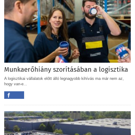
Munkaerőhiány szorításában a logisztika
A logisztikai vállalatok előtt álló legnagyobb kihívás ma már nem az,
hogy van-e...