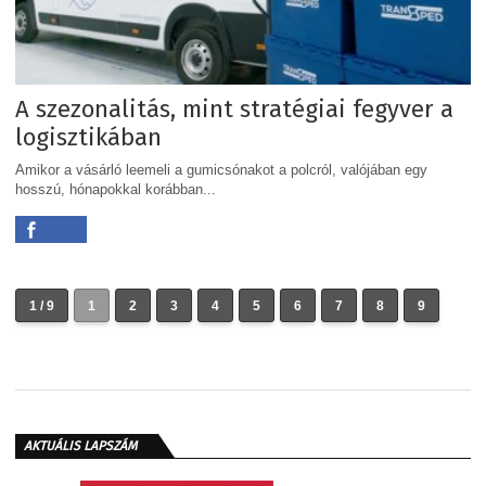
A szezonalitás, mint stratégiai fegyver a
logisztikában
Amikor a vásárló leemeli a gumicsónakot a polcról, valójában egy
hosszú, hónapokkal korábban...
1 / 9
1
2
3
4
5
6
7
8
9
AKTUÁLIS LAPSZÁM