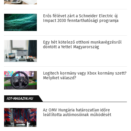
Erős félévet zárt a Schneider Electric új
Impact 2030 fenntarthatósági programja
Egy hét kötelező otthoni munkavégzésről
döntött a Yettel Magyarország
Logitech kormány vagy Xbox kormány szett?
Melyiket válaszd?
IOT-MAGAZIN.HU
Az OMV Hungária határozatlan időre
leállította autómosóinak működését