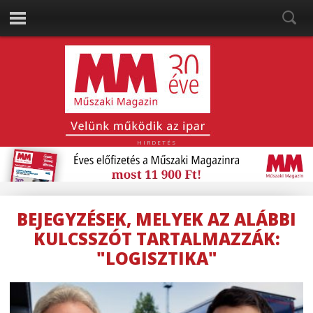
HIRDETÉS
BEJEGYZÉSEK, MELYEK AZ ALÁBBI
KULCSSZÓT TARTALMAZZÁK:
"LOGISZTIKA"