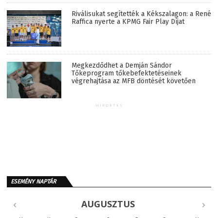
Riválisukat segítették a Kékszalagon: a René
Raffica nyerte a KPMG Fair Play Díjat
Megkezdődhet a Demján Sándor
Tőkeprogram tőkebefektetéseinek
végrehajtása az MFB döntését követően
HIRDETÉS
ESEMÉNY NAPTÁR
AUGUSZTUS