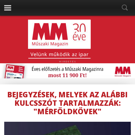
HIRDETÉS
BEJEGYZÉSEK, MELYEK AZ ALÁBBI
KULCSSZÓT TARTALMAZZÁK:
"MÉRFÖLDKÖVEK"