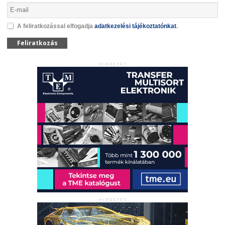
A feliratkozással elfogadja
adatkezelési tájékoztatónkat
.
Feliratkozás
HIRDETÉS
HIRDETÉS