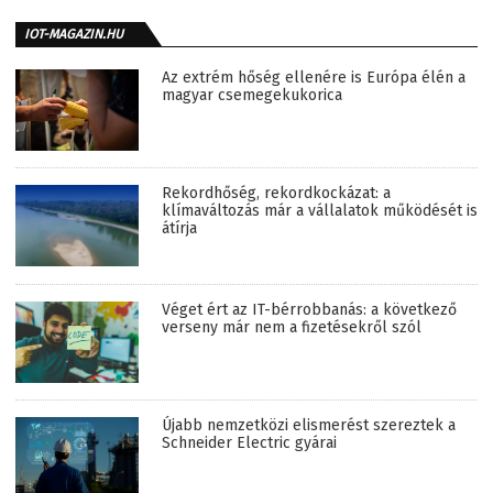
IOT-MAGAZIN.HU
Az extrém hőség ellenére is Európa élén a
magyar csemegekukorica
Rekordhőség, rekordkockázat: a
klímaváltozás már a vállalatok működését is
átírja
Véget ért az IT-bérrobbanás: a következő
verseny már nem a fizetésekről szól
Újabb nemzetközi elismerést szereztek a
Schneider Electric gyárai