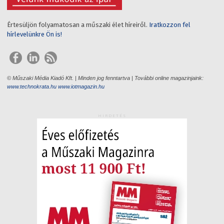
Értesüljön folyamatosan a műszaki élet híreiről.
Iratkozzon fel
hírlevelünkre Ön is!
© Műszaki Média Kiadó Kft. | Minden jog fenntartva | További online magazinjaink:
www.technokrata.hu
www.iotmagazin.hu
HIRDETÉS