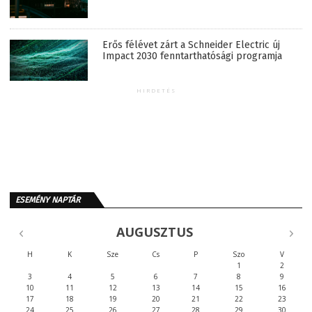
Erős félévet zárt a Schneider Electric új
Impact 2030 fenntarthatósági programja
HIRDETÉS
ESEMÉNY NAPTÁR
AUGUSZTUS
H
K
Sze
Cs
P
Szo
V
1
2
3
4
5
6
7
8
9
10
11
12
13
14
15
16
17
18
19
20
21
22
23
24
25
26
27
28
29
30