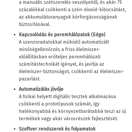
a manuális szétszerelés veszélyeitől, és akár 75
százalékkal csökkenti a szén-dioxid-kibocsátást,
az akkumulátoranyagok körforgásosságának
biztosításával.
Kapcsolódás és peremhálózatok (Edge)
A szenzoradatokkal működő automatizált
minőségellenőrzés a friss élelmiszer-
előállításban erőteljes peremhálózati
számítástechnikát igényel, és javítja az
élelmiszer-biztonságot, csökkenti az élelmiszer-
pazarlást.
Automatizálás jövője
A fizikai helyett digitális tesztek alkalmazása
csökkenti a prototípusok számát, így
hatékonyabbá és környezetbarátabbá teszi az új
termékek vagy akár városrészek fejlesztését.
Szoftver rendszerek és folyamatok