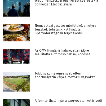
Újabb nemzetközi elismerést szereztek a
Schneider Electric gyárai
Nemzetközi gasztro mérföldkő, amelyre
büszkék lehetünk – A Fragola
Spanyolországban terjeszkedik
Az OMV Hungária határozatlan időre
leállította autómosóinak működését
Több száz ingyenes szabadtéri
sporthelyszín várja a mozogni vágyókat
A fenntartható nyár a szervezetünket is védi