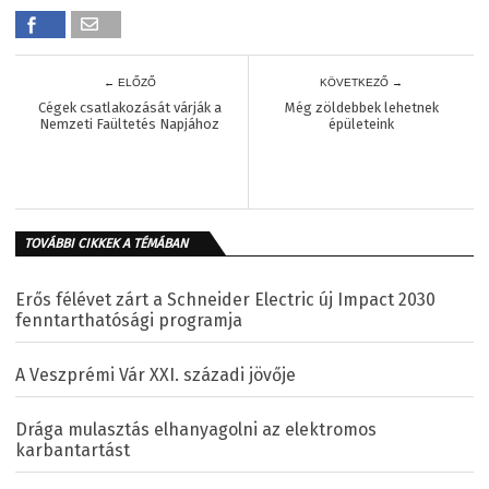
← ELŐZŐ
KÖVETKEZŐ →
Cégek csatlakozását várják a
Még zöldebbek lehetnek
Nemzeti Faültetés Napjához
épületeink
TOVÁBBI CIKKEK A TÉMÁBAN
Erős félévet zárt a Schneider Electric új Impact 2030
fenntarthatósági programja
A Veszprémi Vár XXI. századi jövője
Drága mulasztás elhanyagolni az elektromos
karbantartást