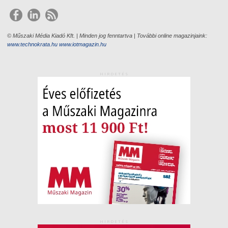
© Műszaki Média Kiadó Kft. | Minden jog fenntartva | További online magazinjaink:
www.technokrata.hu
www.iotmagazin.hu
HIRDETÉS
HIRDETÉS