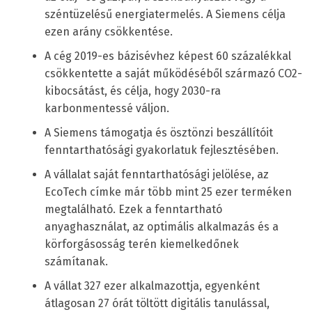
széntüzelésű energiatermelés. A Siemens célja
ezen arány csökkentése.
A cég 2019-es bázisévhez képest 60 százalékkal
csökkentette a saját működéséből származó CO
2
-
kibocsátást, és célja, hogy 2030-ra
karbonmentessé váljon.
A Siemens támogatja és ösztönzi beszállítóit
fenntarthatósági gyakorlatuk fejlesztésében.
A vállalat saját fenntarthatósági jelölése, az
EcoTech címke már több mint 25 ezer terméken
megtalálható. Ezek a fenntartható
anyaghasználat, az optimális alkalmazás és a
körforgásosság terén kiemelkedőnek
számítanak.
A vállat 327 ezer alkalmazottja, egyenként
átlagosan 27 órát töltött digitális tanulással,