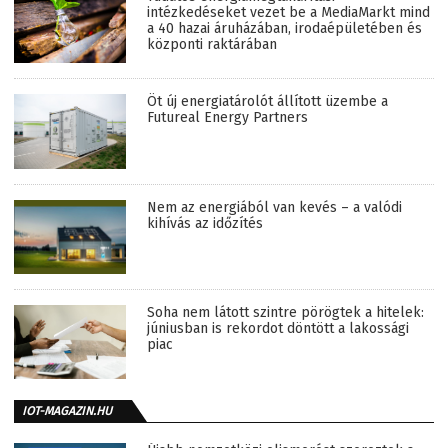
intézkedéseket vezet be a MediaMarkt mind
a 40 hazai áruházában, irodaépületében és
központi raktárában
Öt új energiatárolót állított üzembe a
Futureal Energy Partners
Nem az energiából van kevés – a valódi
kihívás az időzítés
Soha nem látott szintre pörögtek a hitelek:
júniusban is rekordot döntött a lakossági
piac
IOT-MAGAZIN.HU