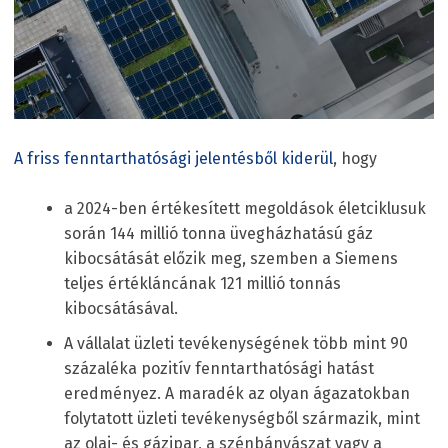
A friss fenntarthatósági jelentésből kiderül
, hogy
a 2024-ben értékesített megoldások életciklusuk
során 144 millió tonna üvegházhatású gáz
kibocsátását előzik meg, szemben a Siemens
teljes értékláncának 121 millió tonnás
kibocsátásával.
A vállalat üzleti tevékenységének több mint 90
százaléka pozitív fenntarthatósági hatást
eredményez. A maradék az olyan ágazatokban
folytatott üzleti tevékenységből származik, mint
az olaj- és gázipar, a szénbányászat vagy a