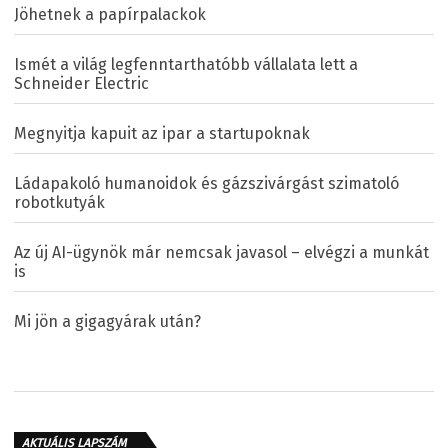
Jöhetnek a papírpalackok
Ismét a világ legfenntarthatóbb vállalata lett a
Schneider Electric
Megnyitja kapuit az ipar a startupoknak
Ládapakoló humanoidok és gázszivárgást szimatoló
robotkutyák
Az új AI-ügynök már nemcsak javasol – elvégzi a munkát
is
Mi jön a gigagyárak után?
AKTUÁLIS LAPSZÁM