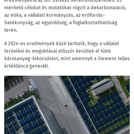
eredményeiről az ún. DEGREE keretrendszerében. Ez
mérhető célokat és mutatókat rögzít a dekarbonizáció,
az etika, a vállalati kormányzás, az erőforrás-
hatékonyság, az egyenlőség, a foglalkoztathatóság
terén.
A 2024-es eredmények közé tartozik, hogy a vállalat
termékei és megoldásai először kerültek el több
károsanyag-kibocsátást, mint amennyit a Siemens teljes
értéklánca generált.