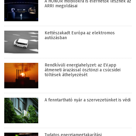
A HONOR mobilokra is elérhetők lesznek az
ARRI megoldásai
Kettészakadt Európa az elektromos
autózásban
Rendkívüli energiahelyzet: az EV.app
átmeneti árazással ösztönzi a csúcsidei
töltések áthelyezését
A fenntartható nyár a szervezetünket is védi
Tudatos energiamegtakarítási