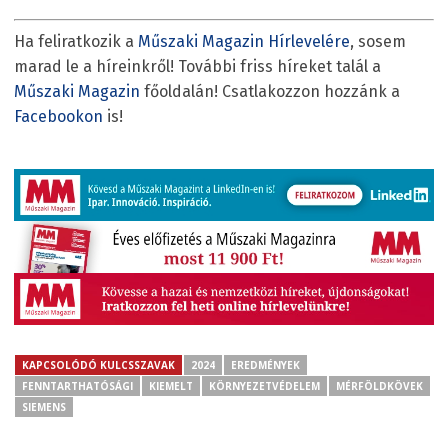
Ha feliratkozik a
Műszaki Magazin Hírlevelére
, sosem
marad le a híreinkről! További friss híreket talál a
Műszaki Magazin
főoldalán! Csatlakozzon hozzánk a
Facebookon
is!
KAPCSOLÓDÓ KULCSSZAVAK
2024
EREDMÉNYEK
FENNTARTHATÓSÁGI
KIEMELT
KÖRNYEZETVÉDELEM
MÉRFÖLDKÖVEK
SIEMENS