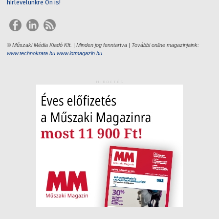
hírlevelünkre Ön is!
© Műszaki Média Kiadó Kft. | Minden jog fenntartva | További online magazinjaink:
www.technokrata.hu
www.iotmagazin.hu
HIRDETÉS