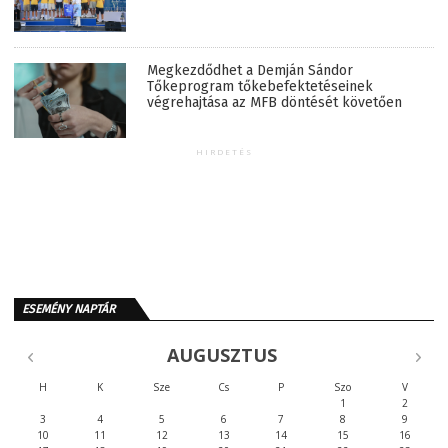
Megkezdődhet a Demján Sándor
Tőkeprogram tőkebefektetéseinek
végrehajtása az MFB döntését követően
HIRDETÉS
ESEMÉNY NAPTÁR
AUGUSZTUS
H
K
Sze
Cs
P
Szo
V
1
2
3
4
5
6
7
8
9
10
11
12
13
14
15
16