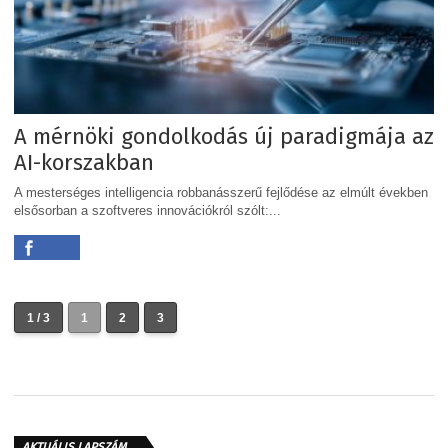
A mérnöki gondolkodás új paradigmája az
AI-korszakban
A mesterséges intelligencia robbanásszerű fejlődése az elmúlt években
elsősorban a szoftveres innovációkról szólt:...
1 / 3
1
2
3
AKTUÁLIS LAPSZÁM