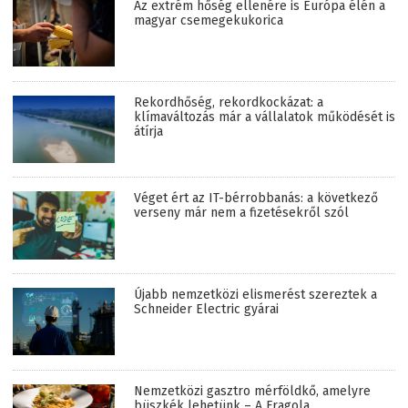
Az extrém hőség ellenére is Európa élén a
magyar csemegekukorica
Rekordhőség, rekordkockázat: a
klímaváltozás már a vállalatok működését is
átírja
Véget ért az IT-bérrobbanás: a következő
verseny már nem a fizetésekről szól
Újabb nemzetközi elismerést szereztek a
Schneider Electric gyárai
Nemzetközi gasztro mérföldkő, amelyre
büszkék lehetünk – A Fragola