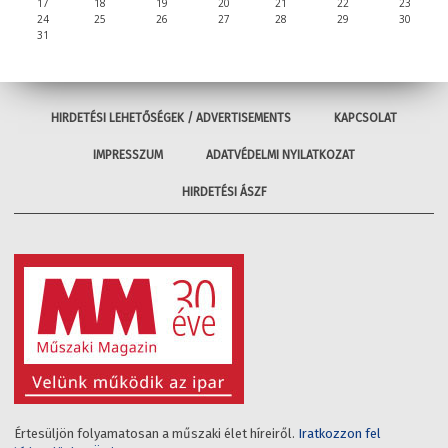
17
18
19
20
21
22
23
24
25
26
27
28
29
30
31
HIRDETÉSI LEHETŐSÉGEK / ADVERTISEMENTS
KAPCSOLAT
IMPRESSZUM
ADATVÉDELMI NYILATKOZAT
HIRDETÉSI ÁSZF
Értesüljön folyamatosan a műszaki élet híreiről.
Iratkozzon fel