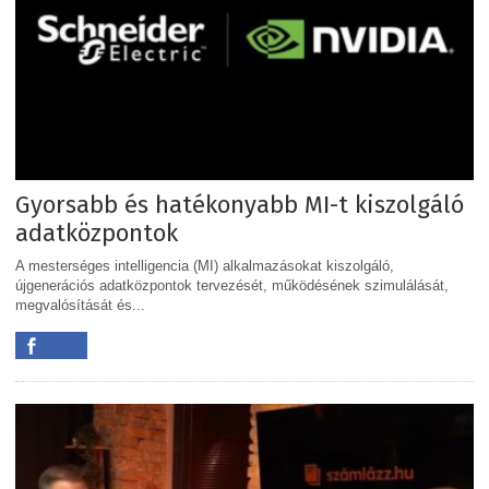
Gyorsabb és hatékonyabb MI-t kiszolgáló
adatközpontok
A mesterséges intelligencia (MI) alkalmazásokat kiszolgáló,
újgenerációs adatközpontok tervezését, működésének szimulálását,
megvalósítását és...