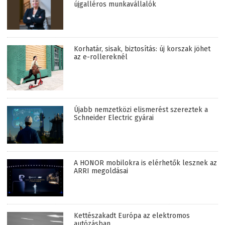
újgalléros munkavállalók
Korhatár, sisak, biztosítás: új korszak jöhet
az e-rollereknél
Újabb nemzetközi elismerést szereztek a
Schneider Electric gyárai
A HONOR mobilokra is elérhetők lesznek az
ARRI megoldásai
Kettészakadt Európa az elektromos
autózásban