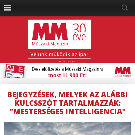
HIRDETÉS
BEJEGYZÉSEK, MELYEK AZ ALÁBBI
KULCSSZÓT TARTALMAZZÁK:
"MESTERSÉGES INTELLIGENCIA"