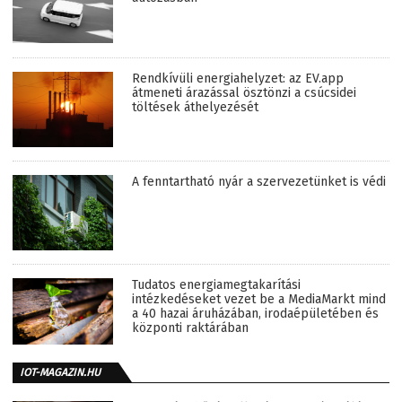
Rendkívüli energiahelyzet: az EV.app
átmeneti árazással ösztönzi a csúcsidei
töltések áthelyezését
A fenntartható nyár a szervezetünket is védi
Tudatos energiamegtakarítási
intézkedéseket vezet be a MediaMarkt mind
a 40 hazai áruházában, irodaépületében és
központi raktárában
IOT-MAGAZIN.HU