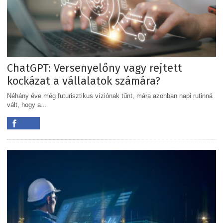
ChatGPT: Versenyelőny vagy rejtett
kockázat a vállalatok számára?
Néhány éve még futurisztikus víziónak tűnt, mára azonban napi rutinná
vált, hogy a...