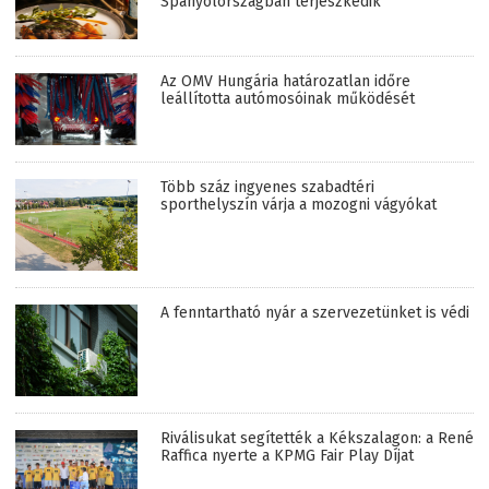
Spanyolországban terjeszkedik
Az OMV Hungária határozatlan időre
leállította autómosóinak működését
Több száz ingyenes szabadtéri
sporthelyszín várja a mozogni vágyókat
A fenntartható nyár a szervezetünket is védi
Riválisukat segítették a Kékszalagon: a René
Raffica nyerte a KPMG Fair Play Díjat