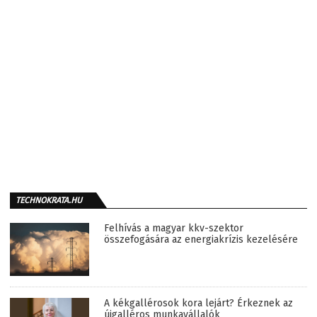
TECHNOKRATA.HU
Felhívás a magyar kkv-szektor
összefogására az energiakrízis kezelésére
A kékgallérosok kora lejárt? Érkeznek az
újgalléros munkavállalók