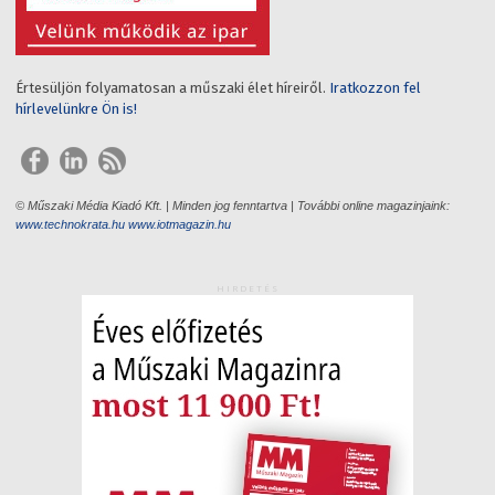
Értesüljön folyamatosan a műszaki élet híreiről.
Iratkozzon fel
hírlevelünkre Ön is!
© Műszaki Média Kiadó Kft. | Minden jog fenntartva | További online magazinjaink:
www.technokrata.hu
www.iotmagazin.hu
HIRDETÉS