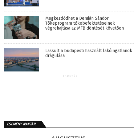
Megkezdődhet a Demján Sándor
Tőkeprogram tőkebefektetéseinek
végrehajtása az MFB döntését követően
Lassult a budapesti használt lakóingatlanok
drágulása
HIRDETÉS
ESEMÉNY NAPTÁR