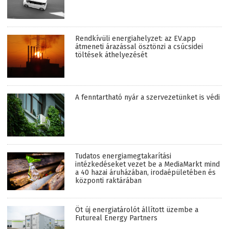
Rendkívüli energiahelyzet: az EV.app
átmeneti árazással ösztönzi a csúcsidei
töltések áthelyezését
A fenntartható nyár a szervezetünket is védi
Tudatos energiamegtakarítási
intézkedéseket vezet be a MediaMarkt mind
a 40 hazai áruházában, irodaépületében és
központi raktárában
Öt új energiatárolót állított üzembe a
Futureal Energy Partners