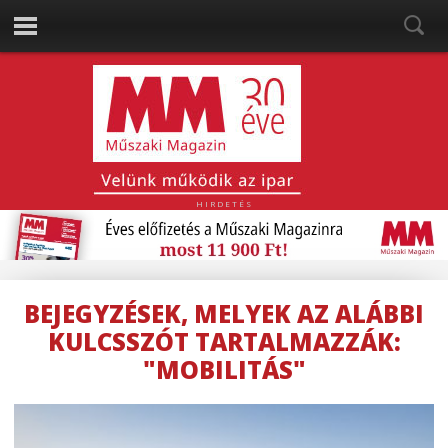
HIRDETÉS
BEJEGYZÉSEK, MELYEK AZ ALÁBBI
KULCSSZÓT TARTALMAZZÁK:
"MOBILITÁS"