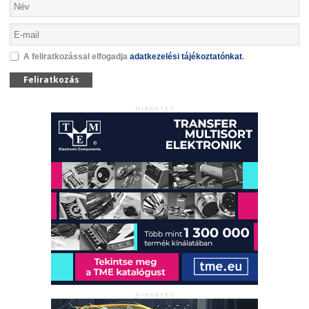
A feliratkozással elfogadja
adatkezelési tájékoztatónkat
.
Feliratkozás
HIRDETÉS
HIRDETÉS