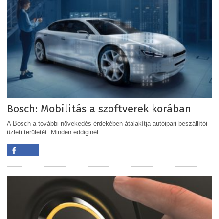
Bosch: Mobilitás a szoftverek korában
A Bosch a további növekedés érdekében átalakítja autóipari beszállítói
üzleti területét. Minden eddiginél...