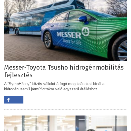
Messer-Toyota Tsusho hidrogénmobilitás
fejlesztés
A “SympH2ony” közös vállalat átfogó megoldásokat kínál a
hidrogénüzemű járműflottákra való egyszerű átálláshoz...