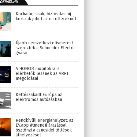
OKRATA.HU
Korhatár, sisak, biztosítás: új
korszak jöhet az e-rollereknél
Újabb nemzetközi elismerést
szereztek a Schneider Electric
gyárai
A HONOR mobilokra is
elérhetők lesznek az ARRI
megoldásai
Kettészakadt Európa az
elektromos autózásban
Rendkívüli energiahelyzet: az
EV.app átmeneti árazással
ösztönzi a csúcsidei töltések
áthelyezését