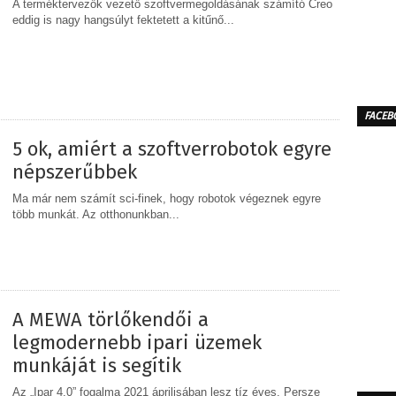
A terméktervezők vezető szoftvermegoldásának számító Creo
eddig is nagy hangsúlyt fektetett a kitűnő...
MEGOSZTÁS
FACEB
5 ok, amiért a szoftverrobotok egyre
népszerűbbek
Ma már nem számít sci-finek, hogy robotok végeznek egyre
több munkát. Az otthonunkban...
MEGOSZTÁS
A MEWA törlőkendői a
legmodernebb ipari üzemek
munkáját is segítik
Az „Ipar 4.0” fogalma 2021 áprilisában lesz tíz éves. Persze