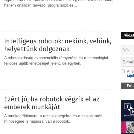
hanem önállóan tervező, programozó és...
MEGOSZTÁS
HÍRLE
Intelligens robotok: nekünk, velünk,
helyettünk dolgoznak
A robotgazdaság exponenciális térnyerése és a technológiai
fejlődés újabb lehetőséget jelent, de egyben...
A fe
tájé
MEGOSZTÁS
Fel
Ezért jó, ha robotok végzik el az
emberek munkáját
A munkaerőhiányra, a rezsiköltségekre és a szolgáltatás
minőségére is hatással van a robotok...