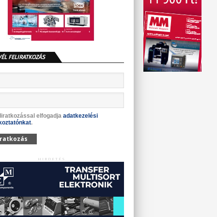
VÉL FELIRATKOZÁS
liratkozással elfogadja
adatkezelési
koztatónkat
.
iratkozás
HIRDETÉS