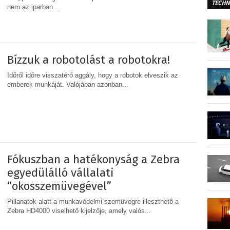
TECHN
nem az iparban...
MEGOSZTÁS
Bízzuk a robotolást a robotokra!
Időről időre visszatérő aggály, hogy a robotok elveszik az
emberek munkáját. Valójában azonban...
MEGOSZTÁS
Fókuszban a hatékonyság a Zebra
egyedülálló vállalati
“okosszemüvegével”
Pillanatok alatt a munkavédelmi szemüvegre illeszthető a
Zebra HD4000 viselhető kijelzője, amely valós...