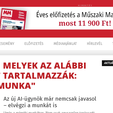
HIRDETÉS
ESEMÉNY
ELŐFIZETÉS
MÉDIAAJÁNLAT
HÍRLEVÉL
, MELYEK AZ ALÁBBI
AKTUÁ
 TARTALMAZZÁK:
MUNKA"
Az új AI-ügynök már nemcsak javasol
– elvégzi a munkát is
Ugrás a mérnöki munkában. Nem csak egyszerűen tanácsadó,