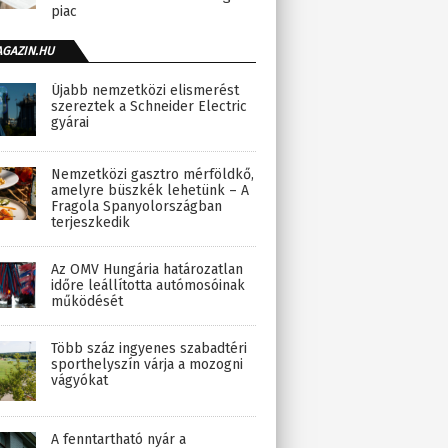
piac
AGAZIN.HU
Újabb nemzetközi elismerést
szereztek a Schneider Electric
gyárai
Nemzetközi gasztro mérföldkő,
amelyre büszkék lehetünk – A
Fragola Spanyolországban
terjeszkedik
Az OMV Hungária határozatlan
időre leállította autómosóinak
működését
Több száz ingyenes szabadtéri
sporthelyszín várja a mozogni
vágyókat
A fenntartható nyár a