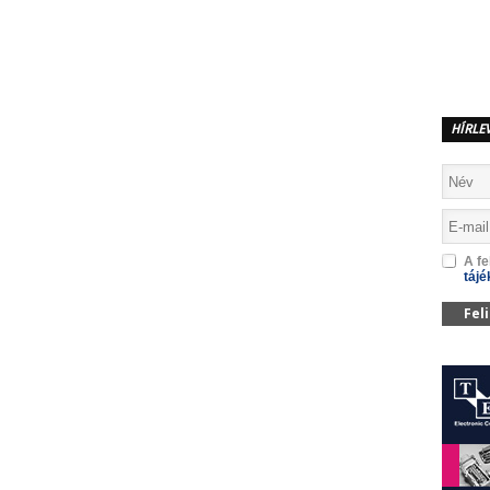
MEGOSZTÁS
HÍRLE
A fe
tájé
Fel