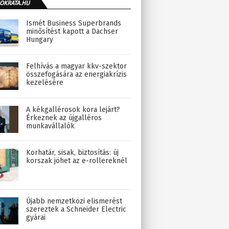
OKRATA.HU
Ismét Business Superbrands
minősítést kapott a Dachser
Hungary
Felhívás a magyar kkv-szektor
összefogására az energiakrízis
kezelésére
A kékgallérosok kora lejárt?
Érkeznek az újgalléros
munkavállalók
Korhatár, sisak, biztosítás: új
korszak jöhet az e-rollereknél
Újabb nemzetközi elismerést
szereztek a Schneider Electric
gyárai