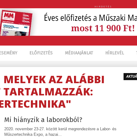
HIRDETÉS
ESEMÉNY
ELŐFIZETÉS
MÉDIAAJÁNLAT
HÍRLEVÉL
, MELYEK AZ ALÁBBI
AKTUÁ
 TARTALMAZZÁK:
ERTECHNIKA"
Mi hiányzik a laborokból?
2020. november 23-27. között kerül megrendezésre a Labor- és
Műszertechnika Expo, a hazai...