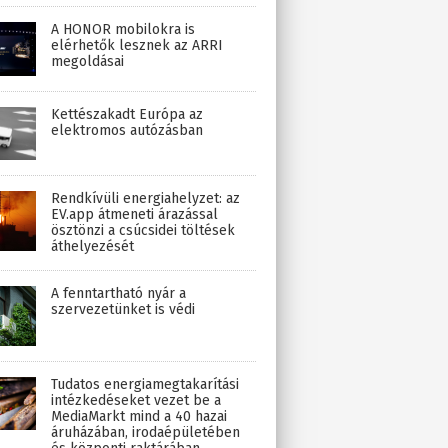
A HONOR mobilokra is
elérhetők lesznek az ARRI
megoldásai
Kettészakadt Európa az
elektromos autózásban
Rendkívüli energiahelyzet: az
EV.app átmeneti árazással
ösztönzi a csúcsidei töltések
áthelyezését
A fenntartható nyár a
szervezetünket is védi
Tudatos energiamegtakarítási
intézkedéseket vezet be a
MediaMarkt mind a 40 hazai
áruházában, irodaépületében