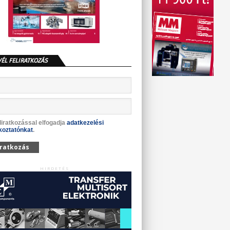
VÉL FELIRATKOZÁS
liratkozással elfogadja
adatkezelési
koztatónkat
.
iratkozás
HIRDETÉS