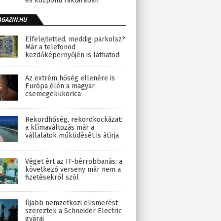
és központi raktárában
AGAZIN.HU
Elfelejtetted, meddig parkolsz?
Már a telefonod
kezdőképernyőjén is láthatod
Az extrém hőség ellenére is
Európa élén a magyar
csemegekukorica
Rekordhőség, rekordkockázat:
a klímaváltozás már a
vállalatok működését is átírja
Véget ért az IT-bérrobbanás: a
következő verseny már nem a
fizetésekről szól
Újabb nemzetközi elismerést
szereztek a Schneider Electric
gyárai