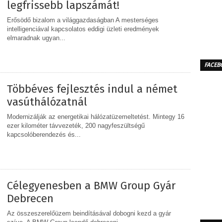
legfrissebb lapszámát!
Erősödő bizalom a világgazdaságban A mesterséges
intelligenciával kapcsolatos eddigi üzleti eredmények
elmaradnak ugyan...
FACEB
MEGOSZTÁS
Többéves fejlesztés indul a német
vasúthálózatnál
Modernizálják az energetikai hálózatüzemeltetést. Mintegy 16
ezer kilométer távvezeték, 200 nagyfeszültségű
kapcsolóberendezés és...
MEGOSZTÁS
Célegyenesben a BMW Group Gyár
Debrecen
Az összeszerelőüzem beindításával dobogni kezd a gyár