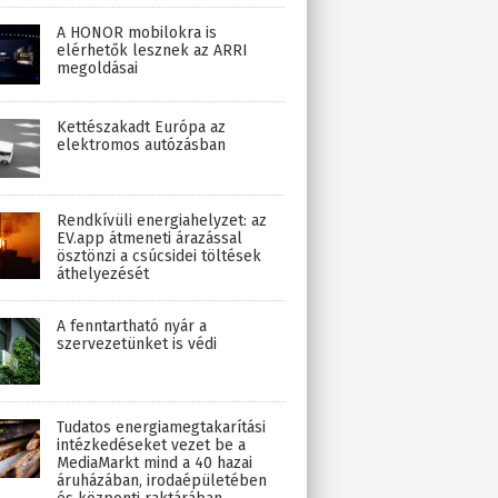
A HONOR mobilokra is
elérhetők lesznek az ARRI
megoldásai
Kettészakadt Európa az
elektromos autózásban
Rendkívüli energiahelyzet: az
EV.app átmeneti árazással
ösztönzi a csúcsidei töltések
áthelyezését
A fenntartható nyár a
szervezetünket is védi
Tudatos energiamegtakarítási
intézkedéseket vezet be a
MediaMarkt mind a 40 hazai
áruházában, irodaépületében