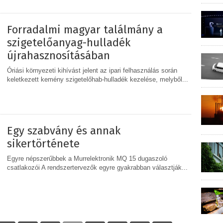
Forradalmi magyar találmány a
szigetelőanyag-hulladék
újrahasznosításában
Óriási környezeti kihívást jelent az ipari felhasználás során
keletkezett kemény szigetelőhab-hulladék kezelése, melyből...
MEGOSZTÁS
Egy szabvány és annak
sikertörténete
Egyre népszerűbbek a Murrelektronik MQ 15 dugaszoló
csatlakozói A rendszertervezők egyre gyakrabban választják...
MEGOSZTÁS