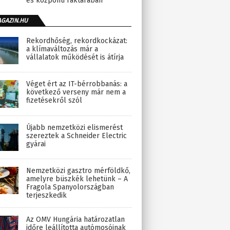
és központi raktárában
AGAZIN.HU
Rekordhőség, rekordkockázat:
a klímaváltozás már a
vállalatok működését is átírja
Véget ért az IT-bérrobbanás: a
következő verseny már nem a
fizetésekről szól
Újabb nemzetközi elismerést
szereztek a Schneider Electric
gyárai
Nemzetközi gasztro mérföldkő,
amelyre büszkék lehetünk – A
Fragola Spanyolországban
terjeszkedik
Az OMV Hungária határozatlan
időre leállította autómosóinak