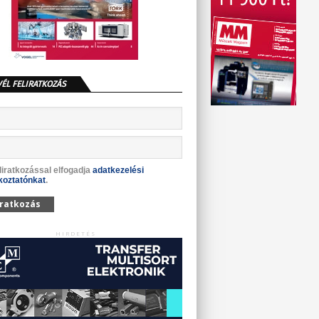
VÉL FELIRATKOZÁS
liratkozással elfogadja
adatkezelési
koztatónkat
.
iratkozás
HIRDETÉS