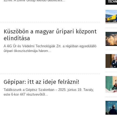
szíve. A BMW Group leendő debreceni...
TECHN
MEGOSZTÁS
Küszöbön a magyar űripari központ
elindítása
A 4iG Űr és Védelmi Technológiák Zrt. a régióban egyedülálló
űripari ökoszisztémája három...
MEGOSZTÁS
Gépipar: itt az ideje felrázni!
Találkozunk a Gépész Szalonban – 2025. június 19. Tavaly,
este 6-kor 447 résztvevőtől...
MEGOSZTÁS