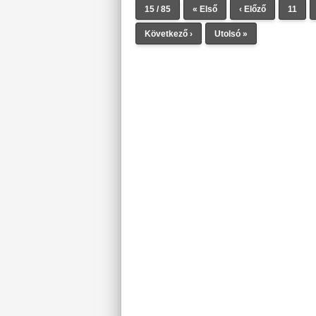
15 / 85
« Első
‹ Előző
11
Következő ›
Utolsó »