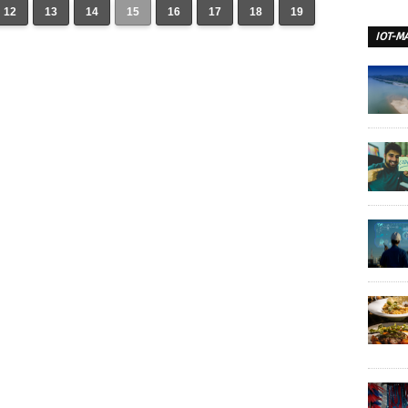
12
13
14
15
16
17
18
19
IOT-M