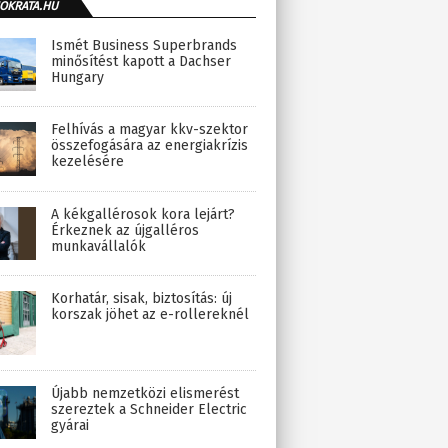
OKRATA.HU
Ismét Business Superbrands
minősítést kapott a Dachser
Hungary
Felhívás a magyar kkv-szektor
összefogására az energiakrízis
kezelésére
A kékgallérosok kora lejárt?
Érkeznek az újgalléros
munkavállalók
Korhatár, sisak, biztosítás: új
korszak jöhet az e-rollereknél
Újabb nemzetközi elismerést
szereztek a Schneider Electric
gyárai