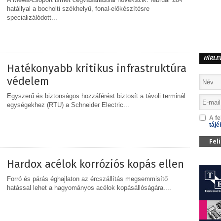
hatállyal a bocholti székhelyű, fonal-előkészítésre
specializálódott...
MEGOSZTÁS
HÍRLE
Hatékonyabb kritikus infrastruktúra
védelem
Egyszerű és biztonságos hozzáférést biztosít a távoli terminál
egységekhez (RTU) a Schneider Electric...
A fe
tájé
MEGOSZTÁS
Fel
Hardox acélok korróziós kopás ellen
Forró és párás éghajlaton az ércszállítás megsemmisítő
hatással lehet a hagyományos acélok kopásállóságára....
MEGOSZTÁS