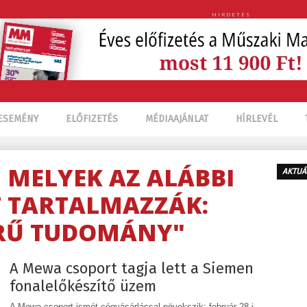
HIRDETÉS
ESEMÉNY
ELŐFIZETÉS
MÉDIAAJÁNLAT
HÍRLEVÉL
, MELYEK AZ ALÁBBI
AKTUÁ
 TARTALMAZZÁK:
RŰ TUDOMÁNY"
A Mewa csoport tagja lett a Siemen
fonalelőkészítő üzem
A Mewa-csoport ismét cégvásárlással növekszik: február 28-i