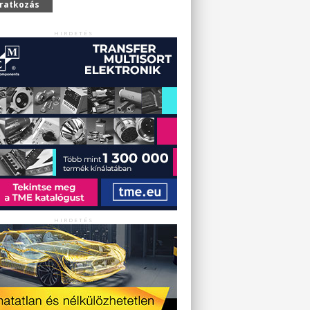
iratkozás
HIRDETÉS
HIRDETÉS