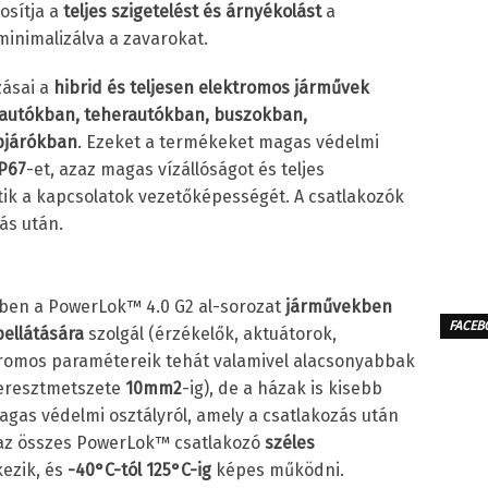
osítja a
teljes szigetelést és árnyékolást
a
inimalizálva a zavarokat.
zásai a
hibrid és teljesen elektromos járművek
lyautókban, teherautókban, buszokban,
pjárókban
. Ezeket a termékeket magas védelmi
P67
-et, azaz magas vízállóságot és teljes
ik a kapcsolatok vezetőképességét. A csatlakozók
ás után.
étben a PowerLok™ 4.0 G2 al-sorozat
járművekben
FACEB
pellátására
szolgál (érzékelők, aktuátorok,
romos paramétereik tehát valamivel alacsonyabbak
keresztmetszete
10mm
2
-ig), de a házak is kisebb
agas védelmi osztályról, amely a csatlakozás után
y az összes PowerLok™ csatlakozó
széles
ezik, és
-40°C-tól 125°C-ig
képes működni.