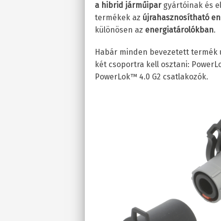
a hibrid járműipar
gyártóinak és e
termékek az
újrahasznosítható en
különösen az
energiatárolókban
.
Habár minden bevezetett termék u
két csoportra kell osztani: PowerL
PowerLok™ 4.0 G2 csatlakozók.