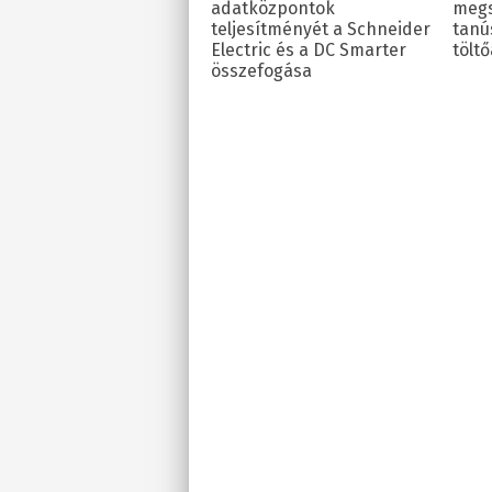
adatközpontok
megs
teljesítményét a Schneider
tanú
Electric és a DC Smarter
tölt
összefogása