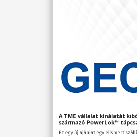
A TME vállalat kínálatát kib
származó
PowerLok™ tápcsa
Ez egy új ajánlat egy elismert szál