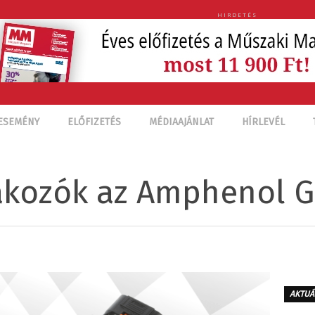
HIRDETÉS
ESEMÉNY
ELŐFIZETÉS
MÉDIAAJÁNLAT
HÍRLEVÉL
akozók az Amphenol G
AKTUÁ