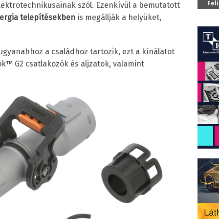
Fel
lektrotechnikusainak szól. Ezenkívül a bemutatott
ergia telepítésekben
is megállják a helyüket,
gyanahhoz a családhoz tartozik, ezt a kínálatot
ok™ G2 csatlakozók és aljzatok, valamint