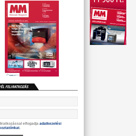
VÉL FELIRATKOZÁS
liratkozással elfogadja
adatkezelési
koztatónkat
.