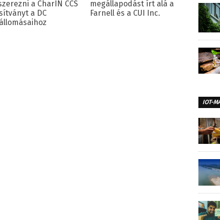
zerezni a CharIN CCS
megállapodást írt alá a
sítványt a DC
Farnell és a CUI Inc.
őállomásaihoz
IOT-M