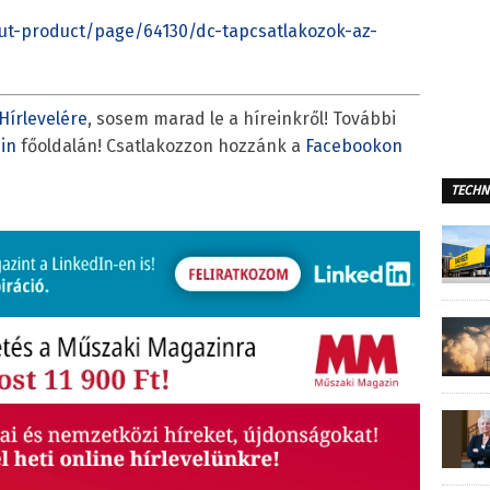
t-product/page/64130/dc-tapcsatlakozok-az-
Hírlevelére
, sosem marad le a híreinkről! További
in
főoldalán! Csatlakozzon hozzánk a
Facebookon
TECHN