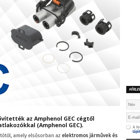
HÍRLE
ővítették az
Amphenol GEC
cégtől
tlakozókkal
(
Amphenol GEC
).
A fe
tájé
lítótól, amely elsősorban az
elektromos járművek és