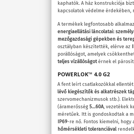
kaphatók. A ház konstrukciója bizt
kapcsolatok védelme érdekében, m
A termékek legfontosabb alkalma
energiaellátási láncolatai: szemé
mezőgazdasági gépekben és tere
osztályban készítették, elérve az
I
porállóságot, amelyek csökkenthet
teljes vízállóságot
érnek el párosít
POWERLOK™ 4.0 G2
A fent leírt csatlakozókkal ellent
lévő kiegészítők és alkatrészek tá
szervomechanizmusok stb.). Elekt
(áramerősség
5…60A
, vezetékek 
méretűek. Itt is gondoskodtak a m
IP69
-re nő. Fontos kiemelni, hog
hőmérsékleti toleranciával
rendelk