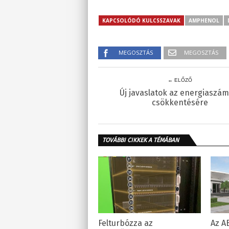
KAPCSOLÓDÓ KULCSSZAVAK
AMPHENOL
MEGOSZTÁS
MEGOSZTÁS
← ELŐZŐ
Új javaslatok az energiaszám
csökkentésére
TOVÁBBI CIKKEK A TÉMÁBAN
Felturbózza az
Az A