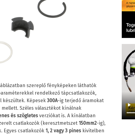
 táblázatban szereplő fényképeken láthatók
paraméterekkel rendelkező tápcsatlakozók,
l készültek. Képesek
300A
-ig terjedő áramokat
 mellett. Széles választékot kínálnak
enes és szögletes
verziókat is. A kínálatban
zerelt csatlakozók (keresztmetszet
150mm
2
-ig),
k. Egyes csatlakozók
1, 2 vagy 3 pines
kivitelben