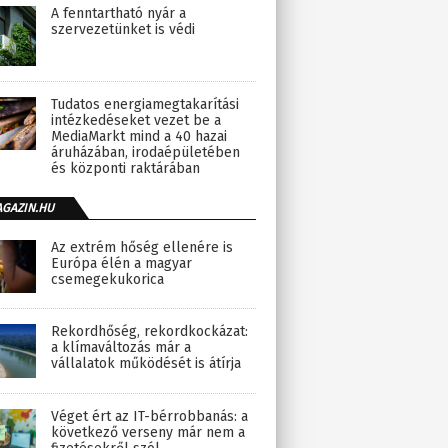
A fenntartható nyár a
szervezetünket is védi
Tudatos energiamegtakarítási
intézkedéseket vezet be a
MediaMarkt mind a 40 hazai
áruházában, irodaépületében
és központi raktárában
AGAZIN.HU
Az extrém hőség ellenére is
Európa élén a magyar
csemegekukorica
Rekordhőség, rekordkockázat:
a klímaváltozás már a
vállalatok működését is átírja
Véget ért az IT-bérrobbanás: a
következő verseny már nem a