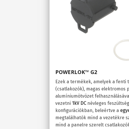
POWERLOK™ G2
Ezek a termékek, amelyek a fenti
(csatlakozók), magas elektromos 
alumíniumötvözet felhasználásáva
vezetni
1kV DC
névleges feszültség
konfigurációkban, beleértve a
egy
megtalálhatók mind a vezetékre s
mind a panelre szerelt csatlakozó