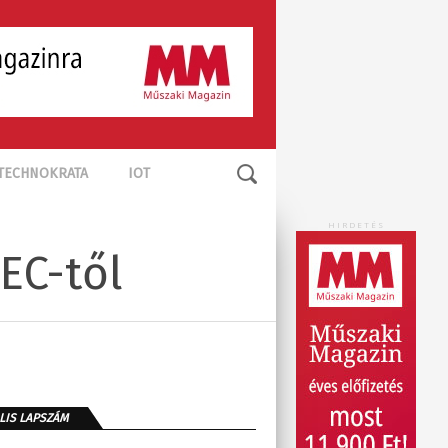
TECHNOKRATA
IOT
HIRDETÉS
EC-től
LIS LAPSZÁM