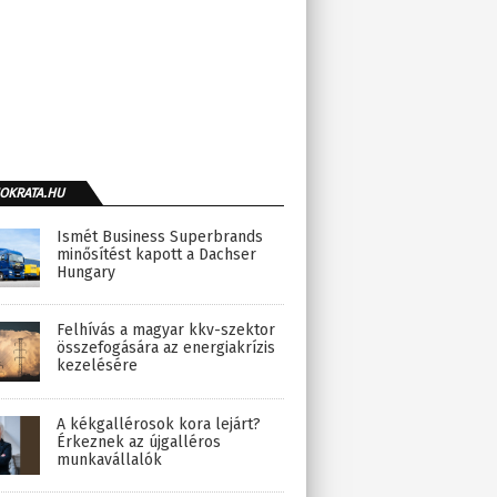
OKRATA.HU
Ismét Business Superbrands
minősítést kapott a Dachser
Hungary
Felhívás a magyar kkv-szektor
összefogására az energiakrízis
kezelésére
A kékgallérosok kora lejárt?
Érkeznek az újgalléros
munkavállalók