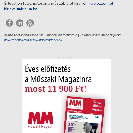
Értesüljön folyamatosan a műszaki élet híreiről.
Iratkozzon fel
hírlevelünkre Ön is!
© Műszaki Média Kiadó Kft. | Minden jog fenntartva | További online magazinjaink:
www.technokrata.hu
www.iotmagazin.hu
HIRDETÉS