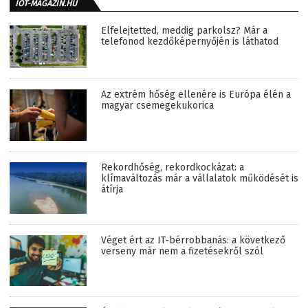
IOT-MAGAZIN.HU
Elfelejtetted, meddig parkolsz? Már a
telefonod kezdőképernyőjén is láthatod
Az extrém hőség ellenére is Európa élén a
magyar csemegekukorica
Rekordhőség, rekordkockázat: a
klímaváltozás már a vállalatok működését is
átírja
Véget ért az IT-bérrobbanás: a következő
verseny már nem a fizetésekről szól