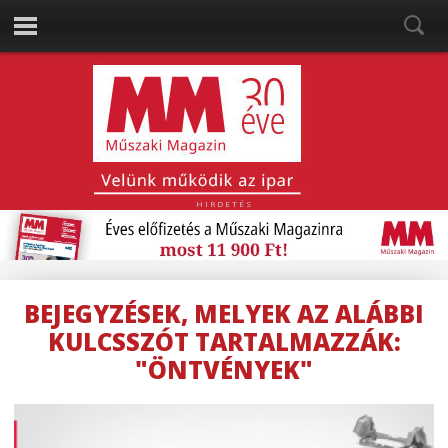
HIRDETÉS
BEJEGYZÉSEK, MELYEK AZ ALÁBBI
KULCSSZÓT TARTALMAZZÁK:
"ÖNTVÉNYEK"