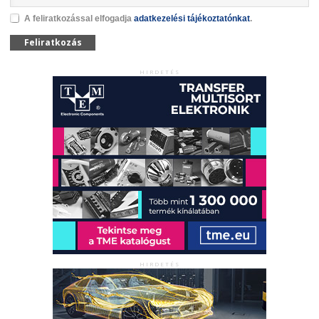
A feliratkozással elfogadja
adatkezelési tájékoztatónkat
.
Feliratkozás
HIRDETÉS
HIRDETÉS