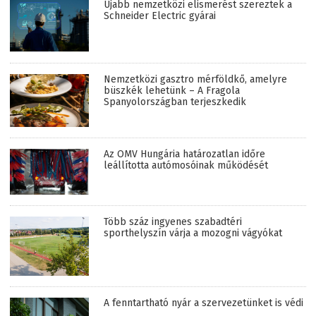
Újabb nemzetközi elismerést szereztek a
Schneider Electric gyárai
Nemzetközi gasztro mérföldkő, amelyre
büszkék lehetünk – A Fragola
Spanyolországban terjeszkedik
Az OMV Hungária határozatlan időre
leállította autómosóinak működését
Több száz ingyenes szabadtéri
sporthelyszín várja a mozogni vágyókat
A fenntartható nyár a szervezetünket is védi