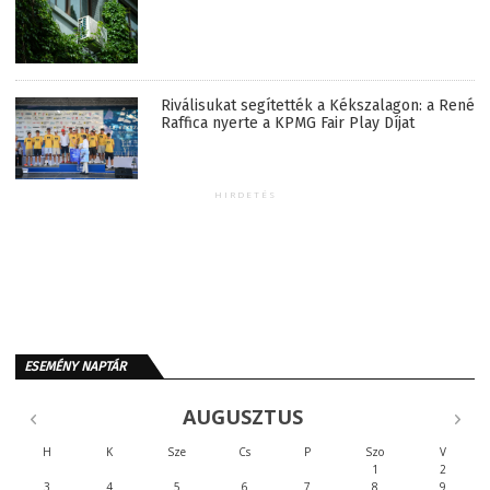
Riválisukat segítették a Kékszalagon: a René
Raffica nyerte a KPMG Fair Play Díjat
HIRDETÉS
ESEMÉNY NAPTÁR
AUGUSZTUS
H
K
Sze
Cs
P
Szo
V
1
2
3
4
5
6
7
8
9