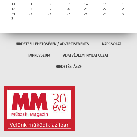
10
11
12
13
14
15
16
17
18
19
20
21
22
23
24
25
26
27
28
29
30
31
HIRDETÉSI LEHETŐSÉGEK / ADVERTISEMENTS
KAPCSOLAT
IMPRESSZUM
ADATVÉDELMI NYILATKOZAT
HIRDETÉSI ÁSZF