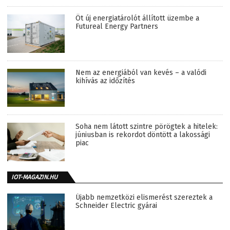
Öt új energiatárolót állított üzembe a
Futureal Energy Partners
Nem az energiából van kevés – a valódi
kihívás az időzítés
Soha nem látott szintre pörögtek a hitelek:
júniusban is rekordot döntött a lakossági
piac
IOT-MAGAZIN.HU
Újabb nemzetközi elismerést szereztek a
Schneider Electric gyárai