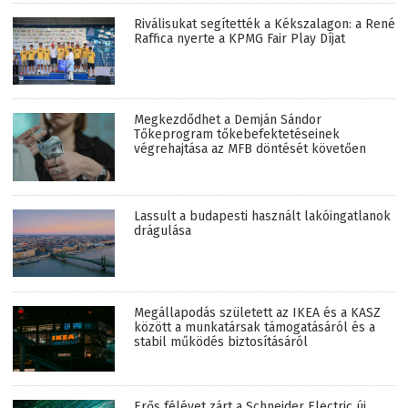
Riválisukat segítették a Kékszalagon: a René
Raffica nyerte a KPMG Fair Play Díjat
Megkezdődhet a Demján Sándor
Tőkeprogram tőkebefektetéseinek
végrehajtása az MFB döntését követően
Lassult a budapesti használt lakóingatlanok
drágulása
Megállapodás született az IKEA és a KASZ
között a munkatársak támogatásáról és a
stabil működés biztosításáról
Erős félévet zárt a Schneider Electric új