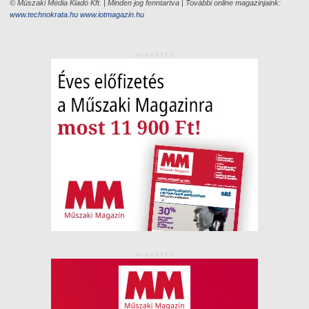
© Műszaki Média Kiadó Kft. | Minden jog fenntartva | További online magazinjaink:
www.technokrata.hu
www.iotmagazin.hu
HIRDETÉS
HIRDETÉS