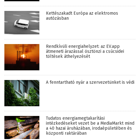
Kettészakadt Európa az elektromos
autózásban
Rendkívüli energiahelyzet: az EV.app
átmeneti árazással ösztönzi a csúcsidei
töltések áthelyezését
A fenntartható nyár a szervezetünket is védi
Tudatos energiamegtakarítási
intézkedéseket vezet be a MediaMarkt mind
a 40 hazai áruházában, irodaépületében és
központi raktárában