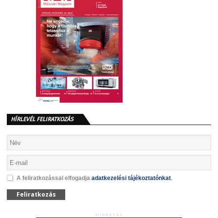
HÍRLEVÉL FELIRATKOZÁS
A feliratkozással elfogadja
adatkezelési tájékoztatónkat
.
Feliratkozás
HIRDETÉS