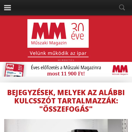
HIRDETÉS
BEJEGYZÉSEK, MELYEK AZ ALÁBBI
KULCSSZÓT TARTALMAZZÁK:
"ÖSSZEFOGÁS"