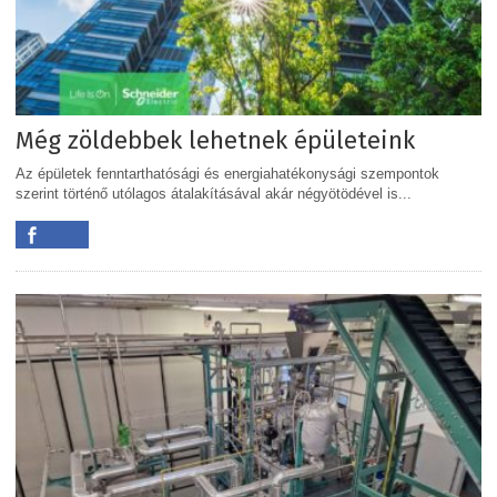
Még zöldebbek lehetnek épületeink
Az épületek fenntarthatósági és energiahatékonysági szempontok
szerint történő utólagos átalakításával akár négyötödével is...