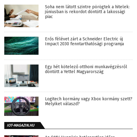
Soha nem látott szintre pörögtek a hitelek:
júniusban is rekordot döntött a lakossági
piac
Erős félévet zárt a Schneider Electric új
Impact 2030 fenntarthatósági programja
Egy hét kötelező otthoni munkavégzésről
döntött a Yettel Magyarország
Logitech kormány vagy Xbox kormány szett?
Melyiket válaszd?
IOT-MAGAZIN.HU