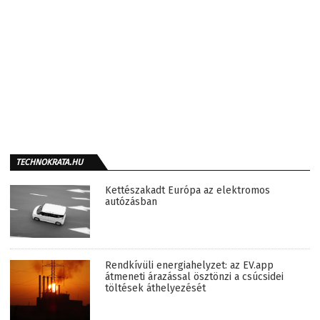
TECHNOKRATA.HU
Kettészakadt Európa az elektromos
autózásban
Rendkívüli energiahelyzet: az EV.app
átmeneti árazással ösztönzi a csúcsidei
töltések áthelyezését