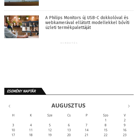
A Philips Monitors új USB-C dokkolóval és
webkamerával ellátott modellekkel bővíti
üzleti termékpalettáját
HIRDETÉS
ESEMÉNY NAPTÁR
AUGUSZTUS
H
K
Sze
Cs
P
Szo
V
1
2
3
4
5
6
7
8
9
10
11
12
13
14
15
16
17
18
19
20
21
22
23