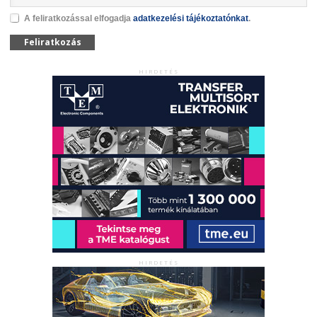
A feliratkozással elfogadja
adatkezelési tájékoztatónkat
.
Feliratkozás
HIRDETÉS
HIRDETÉS