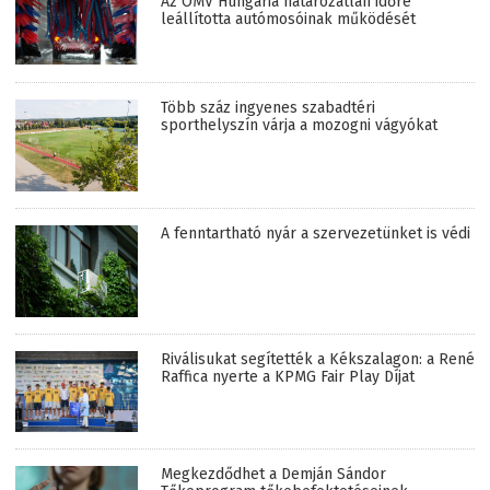
Az OMV Hungária határozatlan időre
leállította autómosóinak működését
Több száz ingyenes szabadtéri
sporthelyszín várja a mozogni vágyókat
A fenntartható nyár a szervezetünket is védi
Riválisukat segítették a Kékszalagon: a René
Raffica nyerte a KPMG Fair Play Díjat
Megkezdődhet a Demján Sándor