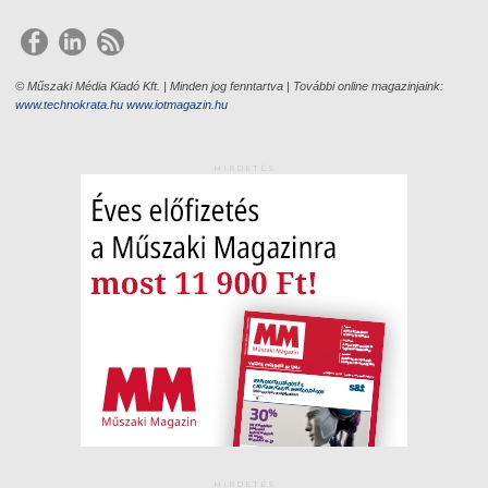
© Műszaki Média Kiadó Kft. | Minden jog fenntartva | További online magazinjaink:
www.technokrata.hu
www.iotmagazin.hu
HIRDETÉS
HIRDETÉS