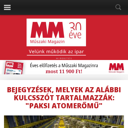
HIRDETÉS
BEJEGYZÉSEK, MELYEK AZ ALÁBBI
KULCSSZÓT TARTALMAZZÁK:
"PAKSI ATOMERŐMŰ"