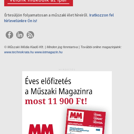
Értesüljön folyamatosan a műszaki élet híreiről.
Iratkozzon fel
hírlevelünkre Ön is!
© Műszaki Média Kiadó Kft. | Minden jog fenntartva | További online magazinjaink:
www.technokrata.hu
www.iotmagazin.hu
HIRDETÉS