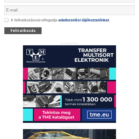
A feliratkozással elfogadja
adatkezelési tájékoztatónkat
.
Feliratkozás
HIRDETÉS
HIRDETÉS