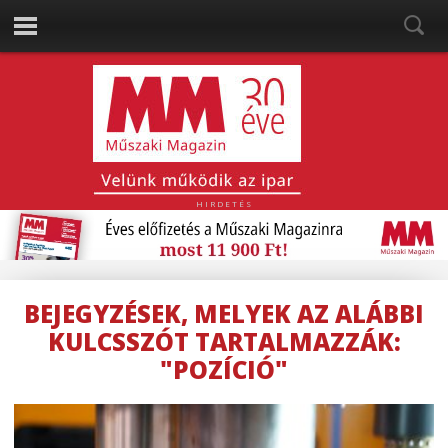
HIRDETÉS
BEJEGYZÉSEK, MELYEK AZ ALÁBBI
KULCSSZÓT TARTALMAZZÁK:
"POZÍCIÓ"