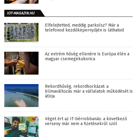
IOT-MAGAZIN.HU
Elfelejtetted, meddig parkolsz? Már a
telefonod kezdőképernyőjén is láthatod
Az extrém hőség ellenére is Európa élén a
magyar csemegekukorica
Rekordhőség, rekordkockázat: a
klímaváltozás már a vállalatok működését is
átírja
Véget ért az IT-bérrobbanás: a következő
verseny már nem a fizetésekről szól