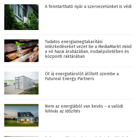
A fenntartható nyár a szervezetünket is védi
Tudatos energiamegtakarítási
intézkedéseket vezet be a MediaMarkt mind
a 40 hazai áruházában, irodaépületében és
központi raktárában
Öt új energiatárolót állított üzembe a
Futureal Energy Partners
Nem az energiából van kevés – a valódi
kihívás az időzítés