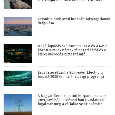
végrehajtása az MFB döntését követően
Lassult a budapesti használt lakóingatlanok
drágulása
Megállapodás született az IKEA és a KASZ
között a munkatársak támogatásáról és a
stabil működés biztosításáról
Erős félévet zárt a Schneider Electric új
Impact 2030 fenntarthatósági programja
A Magyar Kereskedelmi és Iparkamara az
energiaválságos időszakban javaslatokat
fogalmaz meg a vállalkozások számára