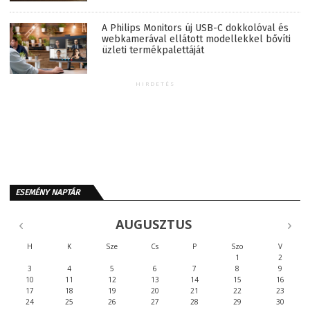
A Philips Monitors új USB-C dokkolóval és
webkamerával ellátott modellekkel bővíti
üzleti termékpalettáját
HIRDETÉS
ESEMÉNY NAPTÁR
AUGUSZTUS
H
K
Sze
Cs
P
Szo
V
1
2
3
4
5
6
7
8
9
10
11
12
13
14
15
16
17
18
19
20
21
22
23
24
25
26
27
28
29
30