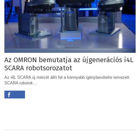
Az OMRON bemutatja az újgenerációs i4L
SCARA robotsorozatot
Az i4L SCARA új mércét állít fel a könnyebb igénybevételre tervezett
SCARA robotok...