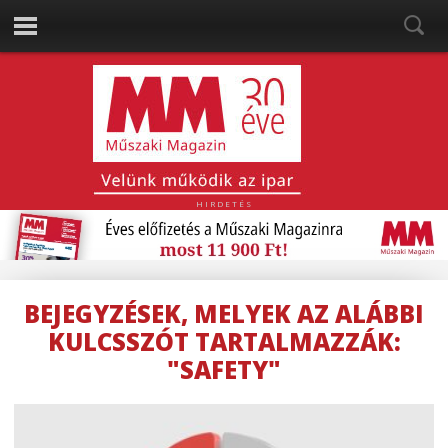
HIRDETÉS
BEJEGYZÉSEK, MELYEK AZ ALÁBBI
KULCSSZÓT TARTALMAZZÁK:
"SAFETY"