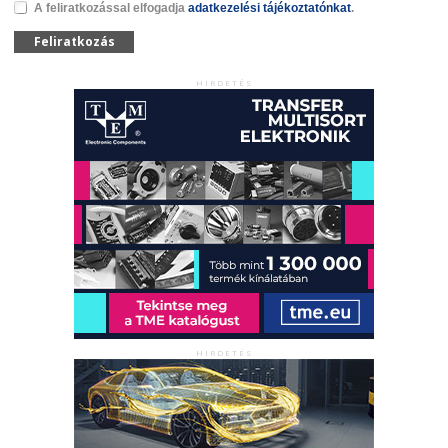
A feliratkozással elfogadja
adatkezelési tájékoztatónkat
.
Feliratkozás
HIRDETÉS
HIRDETÉS