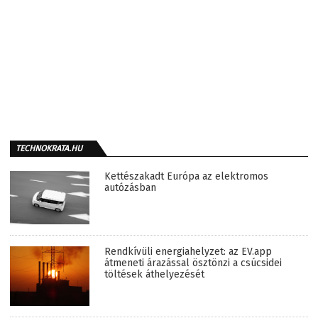
TECHNOKRATA.HU
Kettészakadt Európa az elektromos
autózásban
Rendkívüli energiahelyzet: az EV.app
átmeneti árazással ösztönzi a csúcsidei
töltések áthelyezését