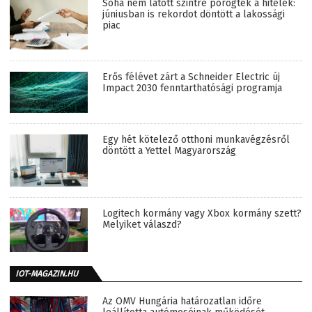
Soha nem látott szintre pörögtek a hitelek:
júniusban is rekordot döntött a lakossági
piac
Erős félévet zárt a Schneider Electric új
Impact 2030 fenntarthatósági programja
Egy hét kötelező otthoni munkavégzésről
döntött a Yettel Magyarország
Logitech kormány vagy Xbox kormány szett?
Melyiket válaszd?
IOT-MAGAZIN.HU
Az OMV Hungária határozatlan időre