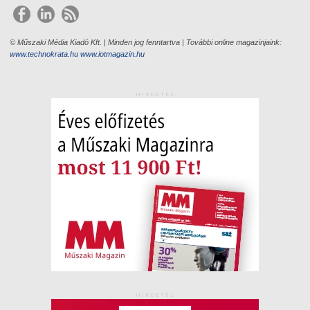
© Műszaki Média Kiadó Kft. | Minden jog fenntartva | További online magazinjaink:
www.technokrata.hu
www.iotmagazin.hu
HIRDETÉS
HIRDETÉS