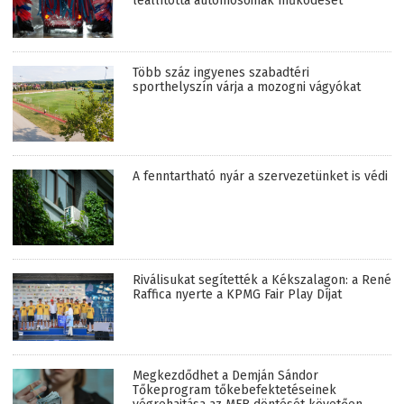
leállította autómosóinak működését
Több száz ingyenes szabadtéri
sporthelyszín várja a mozogni vágyókat
A fenntartható nyár a szervezetünket is védi
Riválisukat segítették a Kékszalagon: a René
Raffica nyerte a KPMG Fair Play Díjat
Megkezdődhet a Demján Sándor
Tőkeprogram tőkebefektetéseinek