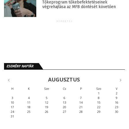
Tőkeprogram tőkebefektetéseinek
végrehajtása az MFB döntését követően
HIRDETÉS
ESEMÉNY NAPTÁR
AUGUSZTUS
H
K
Sze
Cs
P
Szo
V
1
2
3
4
5
6
7
8
9
10
11
12
13
14
15
16
17
18
19
20
21
22
23
24
25
26
27
28
29
30
31