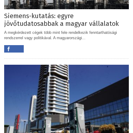
Siemens-kutatás: egyre
jövőtudatosabbak a magyar vállalatok
A megkérdezett cégek több mint fele rendelkezik fenntarthatósági
rendszerrel vagy politikával. A magyarországi...