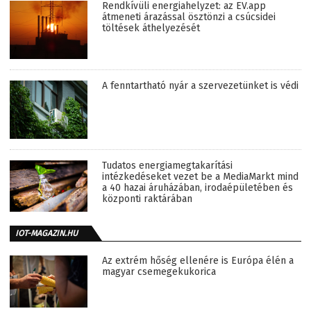
Rendkívüli energiahelyzet: az EV.app
átmeneti árazással ösztönzi a csúcsidei
töltések áthelyezését
A fenntartható nyár a szervezetünket is védi
Tudatos energiamegtakarítási
intézkedéseket vezet be a MediaMarkt mind
a 40 hazai áruházában, irodaépületében és
központi raktárában
IOT-MAGAZIN.HU
Az extrém hőség ellenére is Európa élén a
magyar csemegekukorica