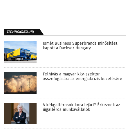
TECHNOKRATA.HU
Ismét Business Superbrands minősítést
kapott a Dachser Hungary
Felhívás a magyar kkv-szektor
összefogására az energiakrízis kezelésére
A kékgallérosok kora lejárt? Érkeznek az
újgalléros munkavállalók