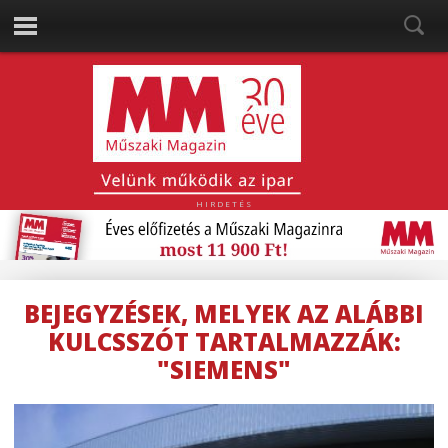
HIRDETÉS
BEJEGYZÉSEK, MELYEK AZ ALÁBBI
KULCSSZÓT TARTALMAZZÁK:
"SIEMENS"