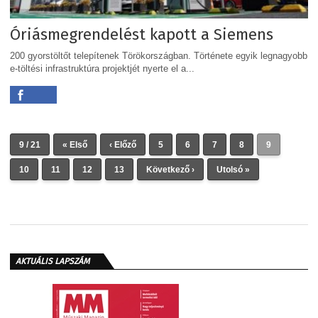
Óriásmegrendelést kapott a Siemens
200 gyorstöltőt telepítenek Törökországban. Története egyik legnagyobb
e-töltési infrastruktúra projektjét nyerte el a...
9 / 21
« Első
‹ Előző
5
6
7
8
9
10
11
12
13
Következő ›
Utolsó »
AKTUÁLIS LAPSZÁM