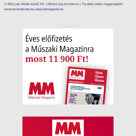
© Műszaki Média Kiadó Kft. | Minden jog fenntartva | További online magazinjaink:
www.technokrata.hu
www.iotmagazin.hu
HIRDETÉS
HIRDETÉS