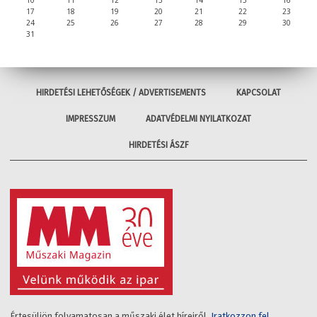
17
18
19
20
21
22
23
24
25
26
27
28
29
30
31
HIRDETÉSI LEHETŐSÉGEK / ADVERTISEMENTS
KAPCSOLAT
IMPRESSZUM
ADATVÉDELMI NYILATKOZAT
HIRDETÉSI ÁSZF
Értesüljön folyamatosan a műszaki élet híreiről.
Iratkozzon fel