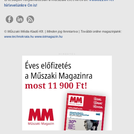
hírlevelünkre Ön is!
© Műszaki Média Kiadó Kft. | Minden jog fenntartva | További online magazinjaink:
www.technokrata.hu
www.iotmagazin.hu
HIRDETÉS