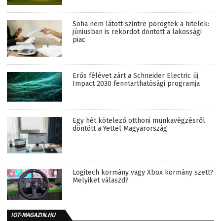
Soha nem látott szintre pörögtek a hitelek:
júniusban is rekordot döntött a lakossági
piac
Erős félévet zárt a Schneider Electric új
Impact 2030 fenntarthatósági programja
Egy hét kötelező otthoni munkavégzésről
döntött a Yettel Magyarország
Logitech kormány vagy Xbox kormány szett?
Melyiket válaszd?
IOT-MAGAZIN.HU