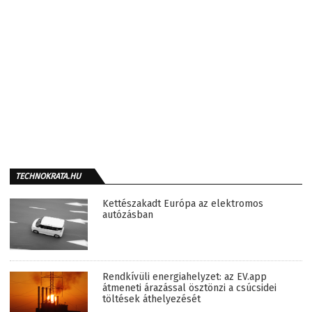
TECHNOKRATA.HU
Kettészakadt Európa az elektromos
autózásban
Rendkívüli energiahelyzet: az EV.app
átmeneti árazással ösztönzi a csúcsidei
töltések áthelyezését