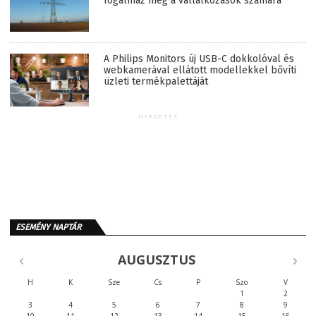
fogalmaz meg a vállalkozások számára
A Philips Monitors új USB-C dokkolóval és
webkamerával ellátott modellekkel bővíti
üzleti termékpalettáját
HIRDETÉS
ESEMÉNY NAPTÁR
AUGUSZTUS
H
K
Sze
Cs
P
Szo
V
1
2
3
4
5
6
7
8
9
10
11
12
13
14
15
16