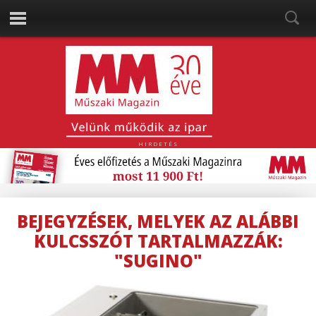
HIRDETÉS
BEJEGYZÉSEK, MELYEK AZ ALÁBBI
KULCSSZÓT TARTALMAZZÁK:
"SUGINO"