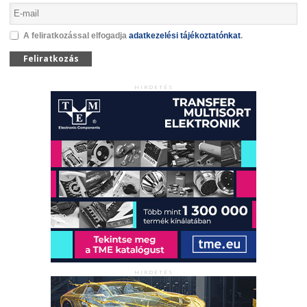
A feliratkozással elfogadja
adatkezelési tájékoztatónkat
.
Feliratkozás
HIRDETÉS
HIRDETÉS