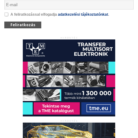
A feliratkozással elfogadja
adatkezelési tájékoztatónkat
.
Feliratkozás
HIRDETÉS
HIRDETÉS