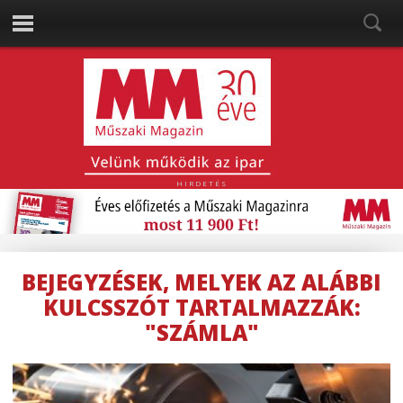
HIRDETÉS
BEJEGYZÉSEK, MELYEK AZ ALÁBBI
KULCSSZÓT TARTALMAZZÁK:
"SZÁMLA"