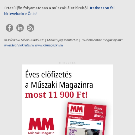
Értesüljön folyamatosan a műszaki élet híreiről.
Iratkozzon fel
hírlevelünkre Ön is!
© Műszaki Média Kiadó Kft. | Minden jog fenntartva | További online magazinjaink:
www.technokrata.hu
www.iotmagazin.hu
HIRDETÉS