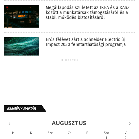
Megállapodás született az IKEA és a KASZ
között a munkatársak támogatásáról és a
stabil működés biztosításáról
Erős félévet zárt a Schneider Electric új
Impact 2030 fenntarthatósági programja
HIRDETÉS
ESEMÉNY NAPTÁR
AUGUSZTUS
H
K
Sze
Cs
P
Szo
V
1
2