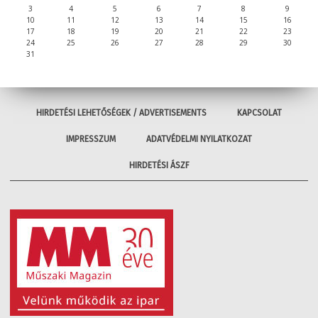
3
4
5
6
7
8
9
10
11
12
13
14
15
16
17
18
19
20
21
22
23
24
25
26
27
28
29
30
31
HIRDETÉSI LEHETŐSÉGEK / ADVERTISEMENTS
KAPCSOLAT
IMPRESSZUM
ADATVÉDELMI NYILATKOZAT
HIRDETÉSI ÁSZF