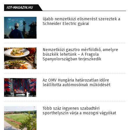
IOT-MAGAZIN.HU
Újabb nemzetközi elismerést szereztek a
Schneider Electric gyárai
Nemzetközi gasztro mérföldkő, amelyre
büszkék lehetünk – A Fragola
Spanyolországban terjeszkedik
Az OMV Hungária határozatlan időre
leállította autómosóinak működését
Több száz ingyenes szabadtéri
sporthelyszín várja a mozogni vágyókat