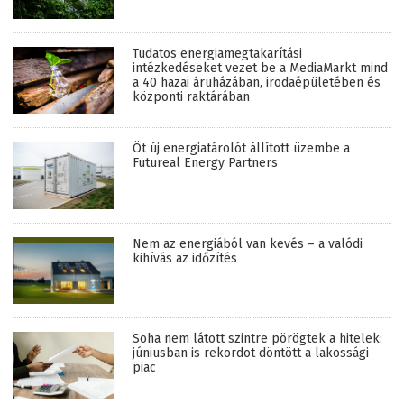
Tudatos energiamegtakarítási
intézkedéseket vezet be a MediaMarkt mind
a 40 hazai áruházában, irodaépületében és
központi raktárában
Öt új energiatárolót állított üzembe a
Futureal Energy Partners
Nem az energiából van kevés – a valódi
kihívás az időzítés
Soha nem látott szintre pörögtek a hitelek:
júniusban is rekordot döntött a lakossági
piac