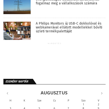
fogalmaz meg a vállalkozások számára
A Philips Monitors új USB-C dokkolóval és
webkamerával ellátott modellekkel bővíti
üzleti termékpalettáját
HIRDETÉS
ESEMÉNY NAPTÁR
AUGUSZTUS
H
K
Sze
Cs
P
Szo
V
1
2
3
4
5
6
7
8
9