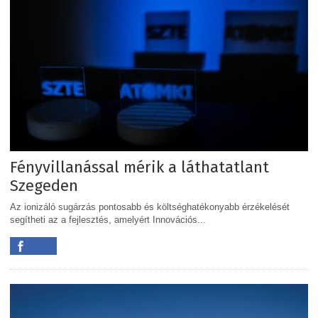
Fényvillanással mérik a láthatatlant
Szegeden
Az ionizáló sugárzás pontosabb és költséghatékonyabb érzékelését
segítheti az a fejlesztés, amelyért Innovációs...