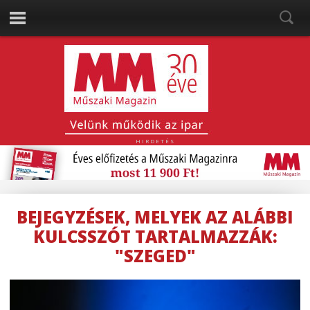
HIRDETÉS
BEJEGYZÉSEK, MELYEK AZ ALÁBBI
KULCSSZÓT TARTALMAZZÁK:
"SZEGED"