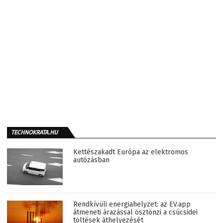
TECHNOKRATA.HU
Kettészakadt Európa az elektromos
autózásban
Rendkívüli energiahelyzet: az EV.app
átmeneti árazással ösztönzi a csúcsidei
töltések áthelyezését