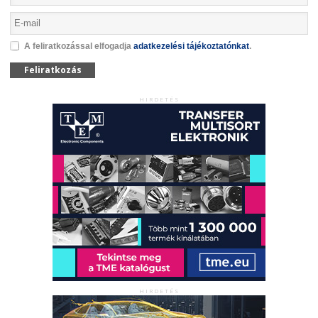
A feliratkozással elfogadja
adatkezelési tájékoztatónkat
.
Feliratkozás
HIRDETÉS
HIRDETÉS