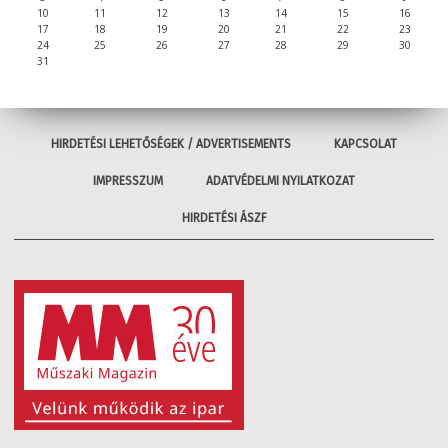
10
11
12
13
14
15
16
17
18
19
20
21
22
23
24
25
26
27
28
29
30
31
HIRDETÉSI LEHETŐSÉGEK / ADVERTISEMENTS
KAPCSOLAT
IMPRESSZUM
ADATVÉDELMI NYILATKOZAT
HIRDETÉSI ÁSZF