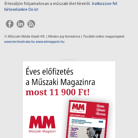
Értesüljön folyamatosan a műszaki élet híreiről.
Iratkozzon fel
hírlevelünkre Ön is!
© Műszaki Média Kiadó Kft. | Minden jog fenntartva | További online magazinjaink:
www.technokrata.hu
www.iotmagazin.hu
HIRDETÉS