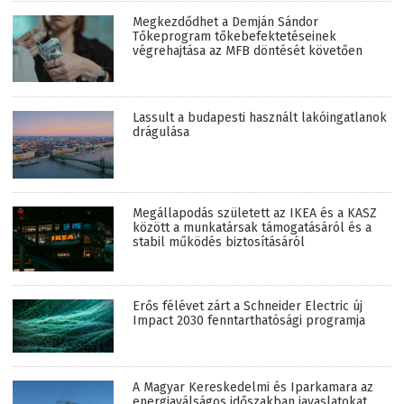
Megkezdődhet a Demján Sándor
Tőkeprogram tőkebefektetéseinek
végrehajtása az MFB döntését követően
Lassult a budapesti használt lakóingatlanok
drágulása
Megállapodás született az IKEA és a KASZ
között a munkatársak támogatásáról és a
stabil működés biztosításáról
Erős félévet zárt a Schneider Electric új
Impact 2030 fenntarthatósági programja
A Magyar Kereskedelmi és Iparkamara az
energiaválságos időszakban javaslatokat