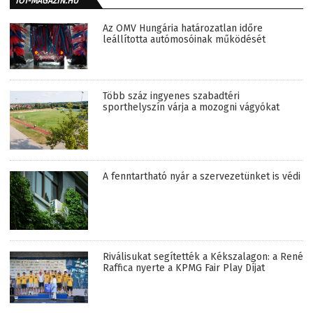
IOT-MAGAZIN.HU
Az OMV Hungária határozatlan időre
leállította autómosóinak működését
Több száz ingyenes szabadtéri
sporthelyszín várja a mozogni vágyókat
A fenntartható nyár a szervezetünket is védi
Riválisukat segítették a Kékszalagon: a René
Raffica nyerte a KPMG Fair Play Díjat