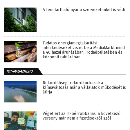
A fenntartható nyár a szervezetünket is védi
Tudatos energiamegtakarítási
intézkedéseket vezet be a MediaMarkt mind
a 40 hazai áruházában, irodaépületében és
központi raktárában
IOT-MAGAZIN.HU
Rekordhőség, rekordkockázat: a
klímaváltozás már a vállalatok működését is
átírja
Véget ért az IT-bérrobbanás: a következő
verseny már nem a fizetésekről szól