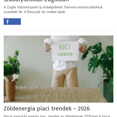
A Zuglói Városközpont új irodaépületeit Siemens-termosztátokkal
szerelték fel. A Bosnyák tér mellett épült...
Zöldenergia piaci trendek – 2026
Hazai megújuló energia piac: trendek és félreértések 2026-ban A hazai