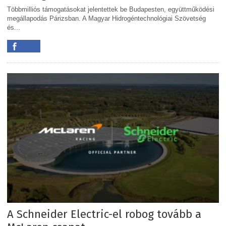
Többmilliós támogatásokat jelentettek be Budapesten, együttműködési
megállapodás Párizsban. A Magyar Hidrogéntechnológiai Szövetség
és...
A Schneider Electric-el robog tovább a