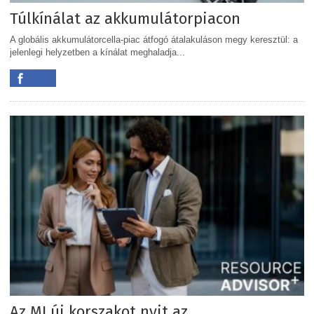
Túlkínálat az akkumulátorpiacon
A globális akkumulátorcella-piac átfogó átalakuláson megy keresztül: a
jelenlegi helyzetben a kínálat meghaladja...
Az MI új korszakot nyit az