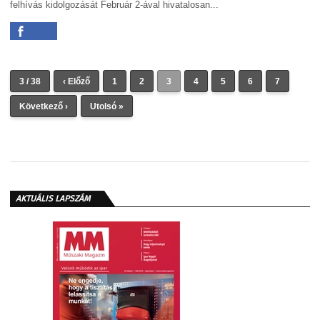
felhívás kidolgozását Február 2-ával hivatalosan...
3 / 38
‹ Előző
1
2
3
4
5
6
7
Következő ›
Utolsó »
AKTUÁLIS LAPSZÁM