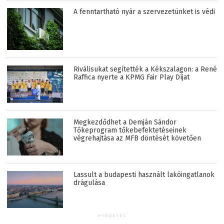
A fenntartható nyár a szervezetünket is védi
Riválisukat segítették a Kékszalagon: a René
Raffica nyerte a KPMG Fair Play Díjat
Megkezdődhet a Demján Sándor
Tőkeprogram tőkebefektetéseinek
végrehajtása az MFB döntését követően
Lassult a budapesti használt lakóingatlanok
drágulása
HIRDETÉS