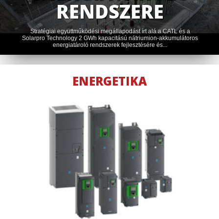
ADATKÖZPONTOK
BAN
A világon működő adatközpontok összesített eszközértékének
több mint egyharmadát, 388 milliárd dollárt kitevő értékvesztést
okozhatnak a be nem árazott...
ENERGETIKA