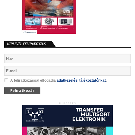
HÍRLEVÉL FELIRATKOZÁS
A feliratkozással elfogadja
adatkezelési tájékoztatónkat
.
Feliratkozás
HIRDETÉS