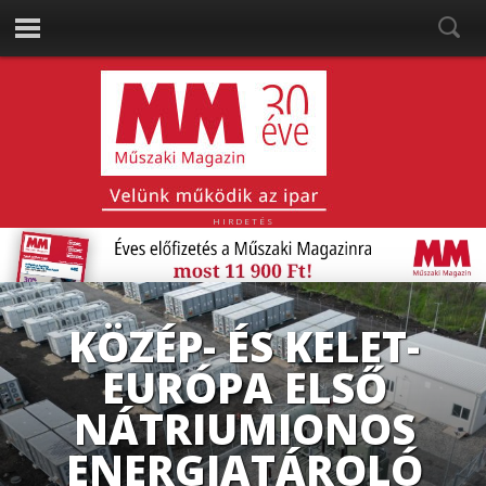
HIRDETÉS
ÍGY
CSÖKKENTHETŐ A
KLÍMAKOCKÁZAT
AZ