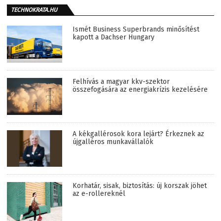
TECHNOKRATA.HU
Ismét Business Superbrands minősítést
kapott a Dachser Hungary
Felhívás a magyar kkv-szektor
összefogására az energiakrízis kezelésére
A kékgallérosok kora lejárt? Érkeznek az
újgalléros munkavállalók
Korhatár, sisak, biztosítás: új korszak jöhet
az e-rollereknél