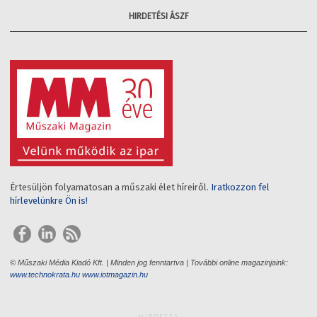
HIRDETÉSI ÁSZF
Értesüljön folyamatosan a műszaki élet híreiről.
Iratkozzon fel
hírlevelünkre Ön is!
© Műszaki Média Kiadó Kft. | Minden jog fenntartva | További online magazinjaink:
www.technokrata.hu
www.iotmagazin.hu
HIRDETÉS