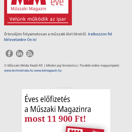
Értesüljön folyamatosan a műszaki élet híreiről.
Iratkozzon fel
hírlevelünkre Ön is!
© Műszaki Média Kiadó Kft. | Minden jog fenntartva | További online magazinjaink:
www.technokrata.hu
www.iotmagazin.hu
HIRDETÉS