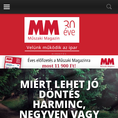
HIRDETÉS
TOBORZÁSI
STRATÉGIÁK:
HOGYAN
SZÓLÍTSUK MEG A