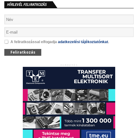
HÍRLEVÉL FELIRATKOZÁS
A feliratkozással elfogadja
adatkezelési tájékoztatónkat
.
Feliratkozás
HIRDETÉS