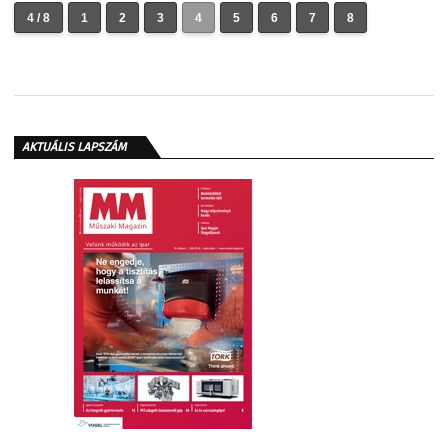
4 / 8
1
2
3
4
5
6
7
8
AKTUÁLIS LAPSZÁM