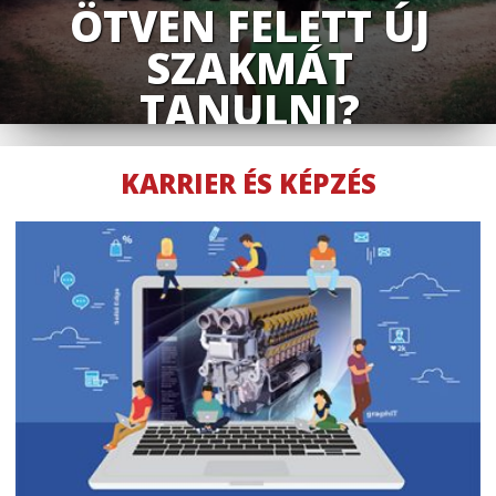
FIATAL
MÉRNÖKÖKET?
A gépiparban a technológiai problémák helyett ma már a
szakemberhiány jelenti a fejlődés legfőbb gátját. Ahhoz, hogy egy
vállalat...
KARRIER ÉS KÉPZÉS