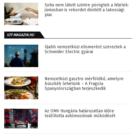
Soha nem látott szintre pörögtek a hitelek:
júniusban is rekordot döntött a lakossági
piac
IOT-MAGAZIN.HU
Újabb nemzetközi elismerést szereztek a
Schneider Electric gyárai
Nemzetközi gasztro mérföldkő, amelyre
büszkék lehetünk – A Fragola
Spanyolországban terjeszkedik
Az OMV Hungária határozatlan időre
leállította autómosóinak működését