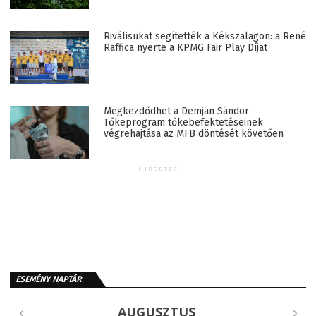
Riválisukat segítették a Kékszalagon: a René
Raffica nyerte a KPMG Fair Play Díjat
Megkezdődhet a Demján Sándor
Tőkeprogram tőkebefektetéseinek
végrehajtása az MFB döntését követően
HIRDETÉS
ESEMÉNY NAPTÁR
AUGUSZTUS