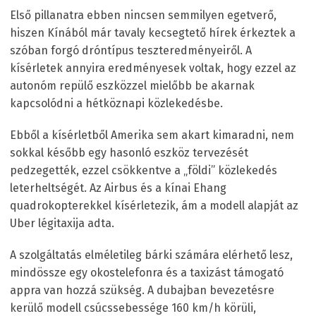
Első pillanatra ebben nincsen semmilyen egetverő,
hiszen Kínából már tavaly kecsegtető hírek érkeztek a
szóban forgó dróntípus teszteredményeiről. A
kísérletek annyira eredményesek voltak, hogy ezzel az
autonóm repülő eszközzel mielőbb be akarnak
kapcsolódni a hétköznapi közlekedésbe.
Ebből a kísérletből Amerika sem akart kimaradni, nem
sokkal később egy hasonló eszköz tervezését
pedzegették, ezzel csökkentve a „földi” közlekedés
leterheltségét. Az Airbus és a kínai Ehang
quadrokopterekkel kísérletezik, ám a modell alapját az
Uber légitaxija adta.
A szolgáltatás elméletileg bárki számára elérhető lesz,
mindössze egy okostelefonra és a taxizást támogató
appra van hozzá szükség. A dubajban bevezetésre
kerülő modell csúcssebessége 160 km/h körüli,