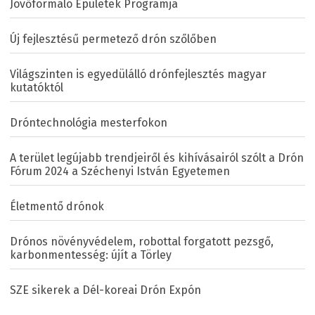
Jövőformáló Épületek Programja
Új fejlesztésű permetező drón szőlőben
Világszinten is egyedülálló drónfejlesztés magyar
kutatóktól
Dróntechnológia mesterfokon
A terület legújabb trendjeiről és kihívásairól szólt a Drón
Fórum 2024 a Széchenyi István Egyetemen
Életmentő drónok
Drónos növényvédelem, robottal forgatott pezsgő,
karbonmentesség: újít a Törley
SZE sikerek a Dél-koreai Drón Expón