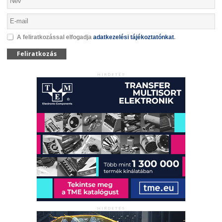
A feliratkozással elfogadja
adatkezelési tájékoztatónkat
.
Feliratkozás
HIRDETÉS
HIRDETÉS