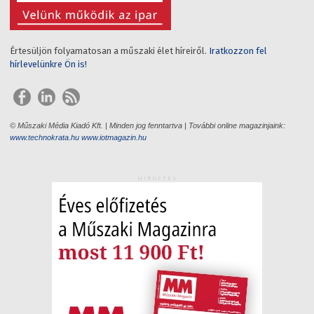
Értesüljön folyamatosan a műszaki élet híreiről.
Iratkozzon fel
hírlevelünkre Ön is!
© Műszaki Média Kiadó Kft. | Minden jog fenntartva | További online magazinjaink:
www.technokrata.hu
www.iotmagazin.hu
HIRDETÉS