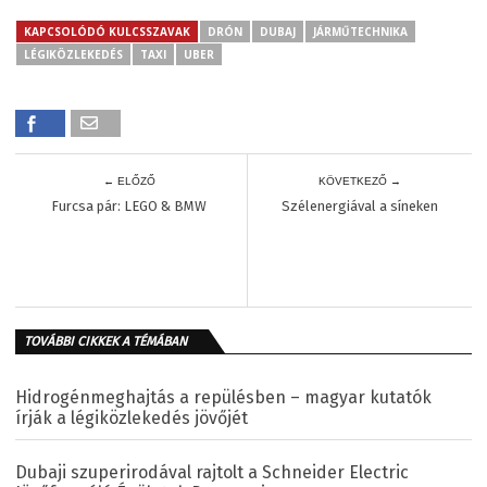
KAPCSOLÓDÓ KULCSSZAVAK
DRÓN
DUBAJ
JÁRMŰTECHNIKA
LÉGIKÖZLEKEDÉS
TAXI
UBER
← ELŐZŐ
KÖVETKEZŐ →
Furcsa pár: LEGO & BMW
Szélenergiával a síneken
TOVÁBBI CIKKEK A TÉMÁBAN
Hidrogénmeghajtás a repülésben – magyar kutatók
írják a légiközlekedés jövőjét
Dubaji szuperirodával rajtolt a Schneider Electric