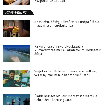
központi raktárában
IOT-MAGAZIN.HU
Az extrém hőség ellenére is Európa élén a
magyar csemegekukorica
Rekordhőség, rekordkockázat: a
klímaváltozás már a vállalatok működését is
átírja
Véget ért az IT-bérrobbanás: a következő
verseny már nem a fizetésekről szól
Újabb nemzetközi elismerést szereztek a
Schneider Electric gyárai