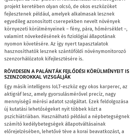
projekt keretében olyan olcsó, de okos eszközöket
fejlesztenek például, amelyek alkalmasak lesznek
egyedileg azonosított cserepekben nevelt növények
környezeti körülményeinek – fény, pára, hőmérséklet –,
valamint növekedésének és fiziológiai állapotának
nyomon követésére. Az így nyert tapasztalatok
hasznosíthatók lesznek szántóföldi növénymonitorozó
szenzorhálózatok kifejlesztésére is.
RÖVIDESEN A PALÁNTÁK FEJLŐDÉSI KÖRÜLMÉNYEIT IS
SZENZOROKKAL VIZSGÁLJÁK
Egy másik intelligens IoLT-eszköz egy okos karperec, az
aktigráf lesz, amely gyorsulásmérővel precíz, nagy
mennyiségű mérési adatot szolgáltat. Ezek feldolgozása
új kutatási lehetőségeket nyit többek közt a
pszichiátriában. Használható például a népbetegségnek
számító kedélybetegségek állapotváltásainak
előrejelzésében, lehetővé téve a korai beavatkozást, a