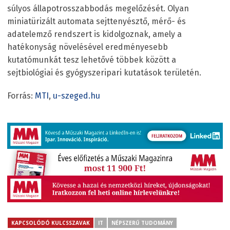
súlyos állapotrosszabbodás megelőzését. Olyan
miniatürizált automata sejttenyésztő, mérő- és
adatelemző rendszert is kidolgoznak, amely a
hatékonyság növelésével eredményesebb
kutatómunkát tesz lehetővé többek között a
sejtbiológiai és gyógyszeripari kutatások területén.
Forrás:
MTI
,
u-szeged.hu
KAPCSOLÓDÓ KULCSSZAVAK
IT
NÉPSZERŰ TUDOMÁNY