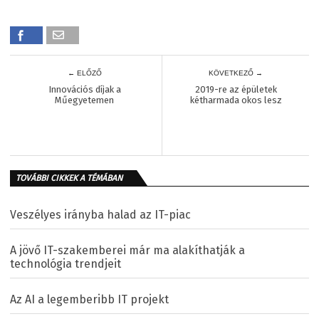
← ELŐZŐ
KÖVETKEZŐ →
Innovációs díjak a
2019-re az épületek
Műegyetemen
kétharmada okos lesz
TOVÁBBI CIKKEK A TÉMÁBAN
Veszélyes irányba halad az IT-piac
A jövő IT-szakemberei már ma alakíthatják a
technológia trendjeit
Az AI a legemberibb IT projekt