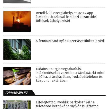
Rendkívüli energiahelyzet: az EV.app
átmeneti árazással ösztönzi a csúcsidei
töltések áthelyezését
A fenntartható nyár a szervezetünket is védi
Tudatos energiamegtakarítási
intézkedéseket vezet be a MediaMarkt mind
a 40 hazai áruházában, irodaépületében és
központi raktárában
IOT-MAGAZIN.HU
Elfelejtetted, meddig parkolsz? Már a
telefonod kezdőképernyőjén is láthatod