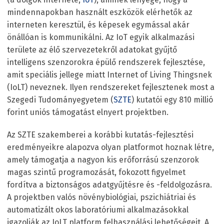
mindennapokban használt eszközök elérhetők az
interneten keresztül, és képesek egymással akár
önállóan is kommunikálni. Az IoT egyik alkalmazási
területe az élő szervezetekről adatokat gyűjtő
intelligens szenzorokra épülő rendszerek fejlesztése,
amit speciális jellege miatt Internet of Living Thingsnek
(IoLT) neveznek. Ilyen rendszereket fejlesztenek most a
Szegedi Tudományegyetem (
SZTE
) kutatói egy 810 millió
forint uniós támogatást elnyert projektben.
Az SZTE szakemberei a korábbi kutatás-fejlesztési
eredményeikre alapozva olyan platformot hoznak létre,
amely támogatja a nagyon kis erőforrású szenzorok
magas szintű programozását, fokozott figyelmet
fordítva a biztonságos adatgyűjtésre és -feldolgozásra.
A projektben valós növénybiológiai, pszichiátriai és
automatizált okos laboratóriumi alkalmazásokkal
igazolják az IoLT platform felhasználási lehetőségeit. A