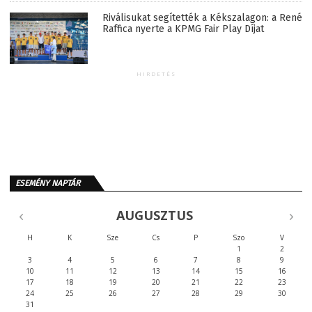
Riválisukat segítették a Kékszalagon: a René
Raffica nyerte a KPMG Fair Play Díjat
HIRDETÉS
ESEMÉNY NAPTÁR
AUGUSZTUS
H
K
Sze
Cs
P
Szo
V
1
2
3
4
5
6
7
8
9
10
11
12
13
14
15
16
17
18
19
20
21
22
23
24
25
26
27
28
29
30
31