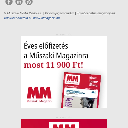
© Műszaki Média Kiadó Kft. | Minden jog fenntartva | További online magazinjaink:
www.technokrata.hu
www.iotmagazin.hu
HIRDETÉS
HIRDETÉS