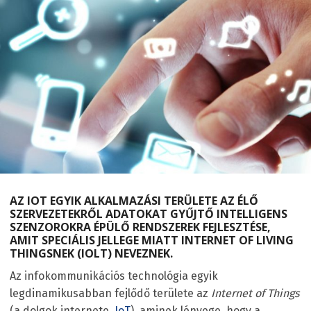
AZ IOT EGYIK ALKALMAZÁSI TERÜLETE AZ ÉLŐ
SZERVEZETEKRŐL ADATOKAT GYŰJTŐ INTELLIGENS
SZENZOROKRA ÉPÜLŐ RENDSZEREK FEJLESZTÉSE,
AMIT SPECIÁLIS JELLEGE MIATT INTERNET OF LIVING
THINGSNEK (IOLT) NEVEZNEK.
Az infokommunikációs technológia egyik
legdinamikusabban fejlődő területe az
Internet of Things
(a dolgok internete,
IoT
), aminek lényege, hogy a