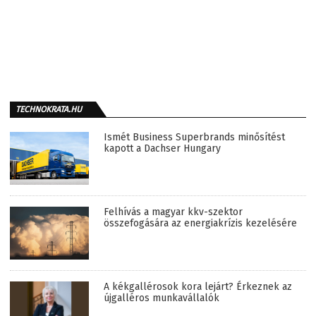
TECHNOKRATA.HU
Ismét Business Superbrands minősítést
kapott a Dachser Hungary
Felhívás a magyar kkv-szektor
összefogására az energiakrízis kezelésére
A kékgallérosok kora lejárt? Érkeznek az
újgalléros munkavállalók