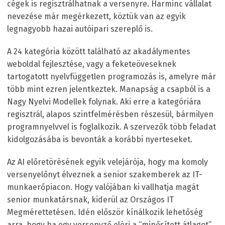
cégek is regisztrálhatnak a versenyre. Harminc vállalat
nevezése már megérkezett, köztük van az egyik
legnagyobb hazai autóipari szereplő is.
A 24 kategória között található az akadálymentes
weboldal fejlesztése, vagy a feketeöveseknek
tartogatott nyelvfüggetlen programozás is, amelyre már
több mint ezren jelentkeztek. Manapság a csapból is a
Nagy Nyelvi Modellek folynak. Aki erre a kategóriára
regisztrál, alapos szintfelmérésben részesül, bármilyen
programnyelvvel is foglalkozik. A szervezők több feladat
kidolgozásába is bevonták a korábbi nyerteseket.
Az AI előretörésének egyik velejárója, hogy ma komoly
versenyelőnyt élveznek a senior szakemberek az IT-
munkaerőpiacon. Hogy valójában ki vallhatja magát
senior munkatársnak, kiderül az Országos IT
Megmérettetésen. Idén először kínálkozik lehetőség
arra, hogy ha egy versenyző eléri a “minősített átlagot”,