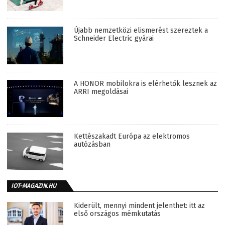
Újabb nemzetközi elismerést szereztek a
Schneider Electric gyárai
A HONOR mobilokra is elérhetők lesznek az
ARRI megoldásai
Kettészakadt Európa az elektromos
autózásban
IOT-MAGAZIN.HU
Kiderült, mennyi mindent jelenthet: itt az
első országos mémkutatás