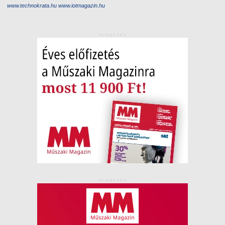
www.technokrata.hu
www.iotmagazin.hu
HIRDETÉS
HIRDETÉS