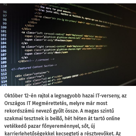
Október 12-én rajtol a legnagyobb hazai IT-verseny, az
Országos IT Megmérettetés, melyre már most
rekordszámú nevező gyűlt össze. A magas szintű
szakmai tesztnek is beillő, hét héten át tartó online
vetélkedő pazar főnyereménnyel, sőt, új
karrierlehetőségekkel kecsegteti a résztvevőket. Az