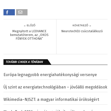
← ELŐZŐ
KÖVETKEZŐ →
Megnyitott a LEDVANCE
NeurotechEU csúcstalálkozó
bemutatóterem, az „OKOS
FÉNYEK OTTHONA”
TOVÁBBI CIKKEK A TÉMÁBAN
Európa legnagyobb energiahatékonysági versenye
Új szint az energiatechnológiában – jövőálló megoldások
Wikimedia–NJSZT: a magyar informatikai örökségért