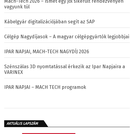
Mach-Tech 2026 – ismét egy jól sikerült rendezvényen
vagyunk túl
Kábelgyár digitalizációjában segít az SAP
Célgép Nagydíjasok – A magyar célgépgyártók legjobbjai
IPAR NAPJAI, MACH-TECH NAGYDÍJ 2026
Szénszálas 3D nyomtatással érkezik az Ipar Napjaira a
VARINEX
IPAR NAPJAI – MACH TECH programok
AKTUÁLIS LAPSZÁM