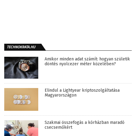
TECHNOKRATA.HU
Amikor minden adat számít: hogyan születik
döntés nyolcezer méter közelében?
Elindul a Lightyear kriptoszolgáltatása
Magyarországon
Szakmai összefogás a kórházban maradó
csecsemőkért