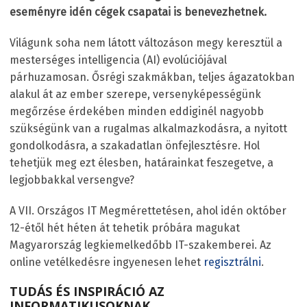
eseményre idén cégek csapatai is benevezhetnek.
Világunk soha nem látott változáson megy keresztül a
mesterséges intelligencia (AI) evolúciójával
párhuzamosan. Ősrégi szakmákban, teljes ágazatokban
alakul át az ember szerepe, versenyképességünk
megőrzése érdekében minden eddiginél nagyobb
szükségünk van a rugalmas alkalmazkodásra, a nyitott
gondolkodásra, a szakadatlan önfejlesztésre. Hol
tehetjük meg ezt élesben, határainkat feszegetve, a
legjobbakkal versengve?
A VII. Országos IT Megmérettetésen, ahol idén október
12-étől hét héten át tehetik próbára magukat
Magyarország legkiemelkedőbb IT-szakemberei. Az
online vetélkedésre ingyenesen lehet
regisztrálni
.
TUDÁS ÉS INSPIRÁCIÓ AZ
INFORMATIKUSOKNAK