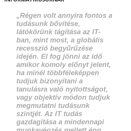
„Régen volt annyira fontos a
tudásunk bővítése,
látókörünk tágítása az IT-
ban, mint most, a globális
recesszió begyűrűzése
idején. El fog jönni az idő
amikor komoly előnyt jelent,
ha minél többféleképpen
tudjuk bizonyítani a
tanulásra való nyitottságot,
vagy objektív módon tudjuk
megmutatni tudásunk
szintjét. Az IT tudás
gazdagítása a mindennapi
munkavégzés mellett épp