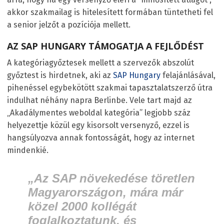
akkor szakmailag is hitelesített formában tüntetheti fel
a senior jelzőt a pozíciója mellett.
AZ SAP HUNGARY TÁMOGATJA A FEJLŐDÉST
A kategóriagyőztesek mellett a szervezők abszolút
győztest is hirdetnek, aki az
SAP Hungary
felajánlásával,
pihenéssel egybekötött szakmai tapasztalatszerző útra
indulhat néhány napra Berlinbe. Vele tart majd az
„Akadálymentes weboldal kategória” legjobb száz
helyezettje közül egy kisorsolt versenyző, ezzel is
hangsúlyozva annak fontosságát, hogy az internet
mindenkié.
„Az SAP növekedése töretlen
Magyarországon, mára már
közel 2000 kollégát
foglalkoztatunk, és