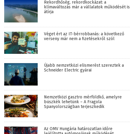
Rekordhőség, rekordkockázat: a
klímaváltozás már a vállalatok működését is
átírja
Véget ért az IT-bérrobbanás: a következő
verseny már nem a fizetésekről szól
Újabb nemzetközi elismerést szereztek a
Schneider Electric gyárai
Nemzetközi gasztro mérföldkő, amelyre
büszkék lehetünk – A Fragola
Spanyolországban terjeszkedik
Az OMV Hungária határozatlan időre
leállította autómosóinak működését