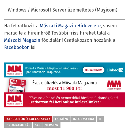
– Windows / Microsoft Server üzemeltetés (Magicom)
Ha feliratkozik a
Műszaki Magazin Hírlevelére
, sosem
marad le a híreinkről! További friss híreket talál a
Műszaki Magazin
főoldalán! Csatlakozzon hozzánk a
Facebookon
is!
KAPCSOLÓDÓ KULCSSZAVAK
ESEMÉNY
INFORMATIKA
IT
PROGRAMOZÁS
SAP
VERSENY