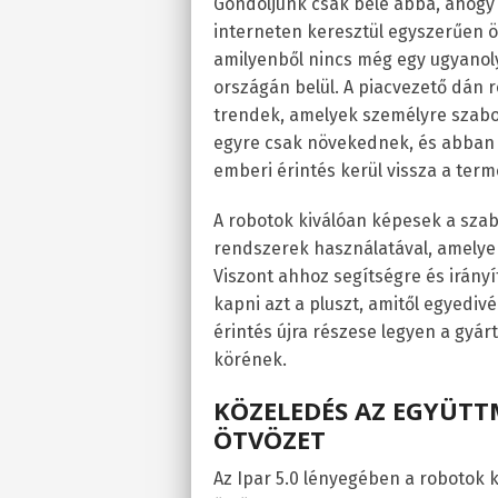
Gondoljunk csak bele abba, ahogy 
interneten keresztül egyszerűen ös
amilyenből nincs még egy ugyanol
országán belül. A piacvezető dán ro
trendek, amelyek személyre szabo
egyre csak növekednek, és abban h
emberi érintés kerül vissza a ter
A robotok kiválóan képesek a sza
rendszerek használatával, amelyek
Viszont ahhoz segítségre és irány
kapni azt a pluszt, amitől egyediv
érintés újra részese legyen a gyár
körének.
KÖZELEDÉS AZ EGYÜTTM
ÖTVÖZET
Az Ipar 5.0 lényegében a robotok