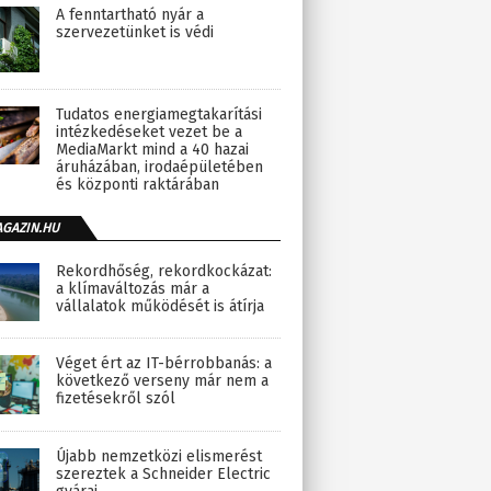
A fenntartható nyár a
szervezetünket is védi
Tudatos energiamegtakarítási
intézkedéseket vezet be a
MediaMarkt mind a 40 hazai
áruházában, irodaépületében
és központi raktárában
AGAZIN.HU
Rekordhőség, rekordkockázat:
a klímaváltozás már a
vállalatok működését is átírja
Véget ért az IT-bérrobbanás: a
következő verseny már nem a
fizetésekről szól
Újabb nemzetközi elismerést
szereztek a Schneider Electric