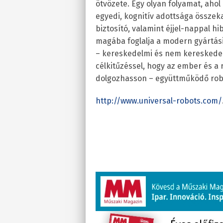
ötvözete. Egy olyan folyamat, aho
egyedi, kognitív adottsága összek
biztosító, valamint éjjel-nappal h
magába foglalja a modern gyártási
– kereskedelmi és nem kereskedelm
célkitűzéssel, hogy az ember és 
dolgozhasson – együttműködő rob
http://www.universal-robots.com/