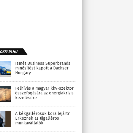
OKRATA.HU
Ismét Business Superbrands
minősítést kapott a Dachser
Hungary
Felhívás a magyar kkv-szektor
összefogására az energiakrízis
kezelésére
A kékgallérosok kora lejárt?
Érkeznek az újgalléros
munkavállalók