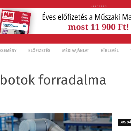
HIRDETÉS
ESEMÉNY
ELŐFIZETÉS
MÉDIAAJÁNLAT
HÍRLEVÉL
Kobotok forradalma
AKTUÁ