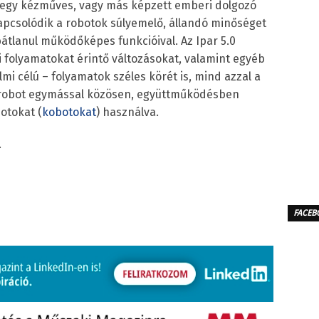
l egy kézműves, vagy más képzett emberi dolgozó
apcsolódik a robotok súlyemelő, állandó minőséget
ibátlanul működőképes funkcióival. Az Ipar 5.0
 folyamatokat érintő változásokat, valamint egyéb
i célú – folyamatok széles körét is, mind azzal a
a robot egymással közösen, együttműködésben
otokat (
kobotokat
) használva.
.
FACEB