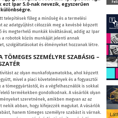
Fel
 ezt Ipar 5.0-nak nevezik, egyszerűen
a különbségre.
tt telepítések főleg a minőség és a termelési
nt az adatgyűjtést célozzák meg a kevésbé képzett
ő és megterhelő munkák kiváltásával, addig az Ipar
 a robotok közös munkáját jelenti annak
t, szolgáltatásokat és élményeket hozzanak létre.
 TÖMEGES SZEMÉLYRE SZABÁSIG –
SSZATÉR
tivitást az olyan munkafolyamatokba, ahol képzett
gyütt, mivel a piaci követelmények és a fogyasztói
 a tömeggyártástól, és a végfelhasználók is sokkal
elelő termékekben gondolkodnak. A vásárlók olyan
élményeket szeretnének, amikben megvan az az
et nekik abban, hogy kifejezzék magukat. A vásárlók
abást, hanem tömeges személyre szabást is várnak.