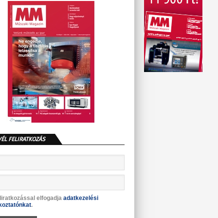
VÉL FELIRATKOZÁS
liratkozással elfogadja
adatkezelési
koztatónkat
.