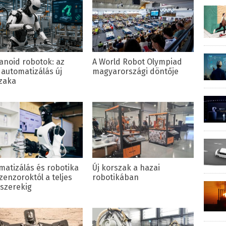
noid robotok: az
A World Robot Olympiad
 automatizálás új
magyarországi döntője
zaka
matizálás és robotika
Új korszak a hazai
zenzoroktól a teljes
robotikában
szerekig