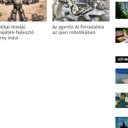
tikai témájú
Az agentic AI forradalma
yajáték-fejlesztő
az ipari robotikában
eny indul
IOT-M