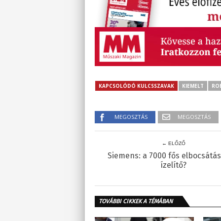
KAPCSOLÓDÓ KULCSSZAVAK
KIEMELT
RO
MEGOSZTÁS
MEGOSZTÁS
← ELŐZŐ
Siemens: a 7000 fős elbocsátás
ízelítő?
TOVÁBBI CIKKEK A TÉMÁBAN