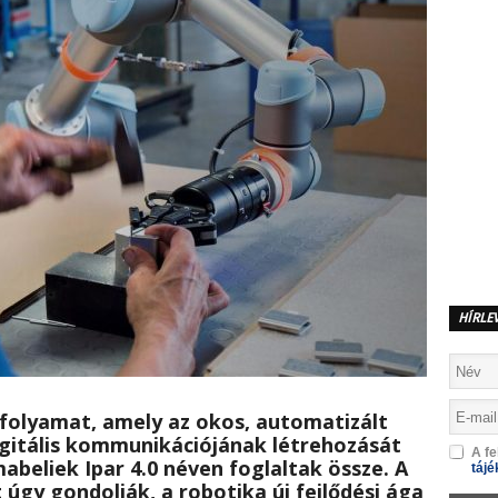
HÍRLE
folyamat, amely az okos, automatizált
igitális kommunikációjának létrehozását
A fe
abeliek Ipar 4.0 néven foglaltak össze. A
tájé
 úgy gondolják, a robotika új fejlődési ága