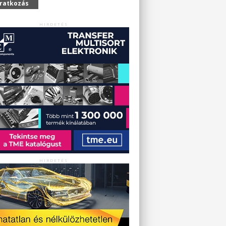
iratkozás
HIRDETÉS
HIRDETÉS