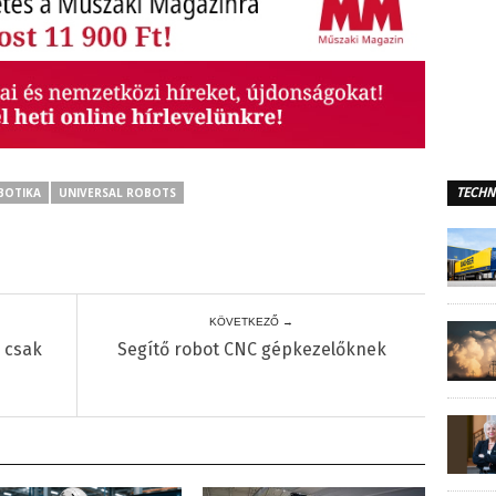
TECHN
BOTIKA
UNIVERSAL ROBOTS
KÖVETKEZŐ →
 csak
Segítő robot CNC gépkezelőknek