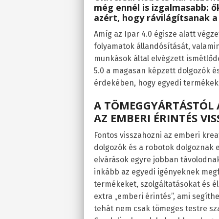
még ennél is izgalmasabb: ők
azért, hogy rávilágítsanak 
Amíg az Ipar 4.0 égisze alatt végze
folyamatok állandósítását, valami
munkások által elvégzett ismétlőd
5.0 a magasan képzett dolgozók és
érdekében, hogy egyedi termékeke
A TÖMEGGYÁRTÁSTÓL A
AZ EMBERI ÉRINTÉS VI
Fontos visszahozni az emberi krea
dolgozók és a robotok dolgoznak e
elvárások egyre jobban távolodnak
inkább az egyedi igényeknek megf
termékeket, szolgáltatásokat és 
extra „emberi érintés”, ami segíth
tehát nem csak tömeges testre sz