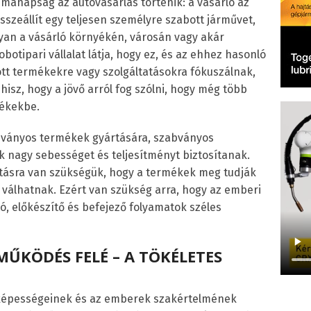
manapság az autóvásárlás történik: a vásárló az
szeállít egy teljesen személyre szabott járművet,
yan a vásárló környékén, városán vagy akár
botipari vállalat látja, hogy ez, és az ehhez hasonló
tt termékekre vagy szolgáltatásokra fókuszálnak,
isz, hogy a jövő arról fog szólni, hogy még több
mékekbe.
bványos termékek gyártására, szabványos
 nagy sebességet és teljesítményt biztosítanak.
ításra van szükségük, hogy a termékek meg tudják
é válhatnak. Ezért van szükség arra, hogy az emberi
tó, előkészítő és befejező folyamatok széles
ŰKÖDÉS FELÉ – A TÖKÉLETES
 képességeinek és az emberek szakértelmének