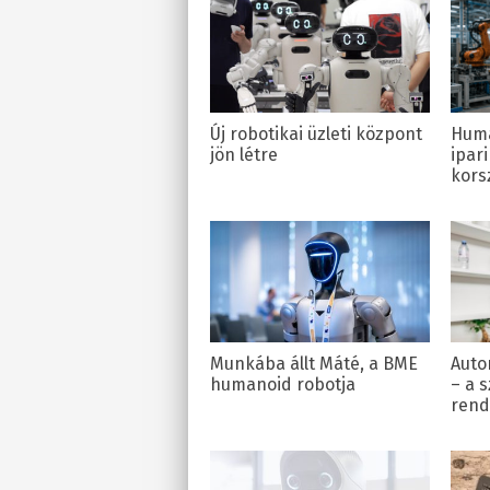
Új robotikai üzleti központ
Huma
jön létre
ipari
kors
Munkába állt Máté, a BME
Auto
humanoid robotja
– a s
rend